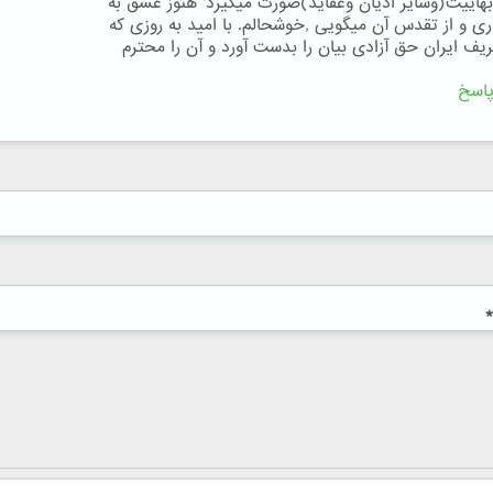
 بهاییت(وسایر ادیان وعقاید)صورت میگیرد' هنوز عشق به
ی و از تقدس آن میگویی ,خوشحالم. با امید به روزی که
یف ایران حق آزادی بیان را بدست آورد و آن را محترم
اسخ
*