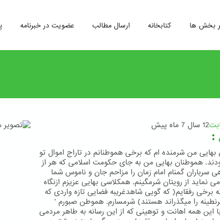
ر بخش ها
کتابخانه
ارسال مطالب
عضویت در خبرنامه
پ
ابت
12 سال 7 ماه پیش
:
هایی من شرمنده ام که برخی هموطنانم در تاراج اموال تو
دند. هموطنان بهایی من به جای حکومت اسلامی که هر از
ی سرباران گمنام امام زمان را مزاحم جان و ناموس شما
می نماید از رویتان شرمگینم. همکلاسی بهایی عزیزم ازنگاه
نه برخی رفقایم( که گویی شاهدغریبه فضایی تازه واردی که
رنطینه را میگذراند هستند) شرمسارم. هموطن صبورم '
 با این همه اهانت و توهینی که از این رسانه به طاهر مردمی