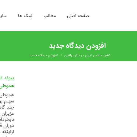
صفحه اصلی
مطالب
لینک ها
سای
رفتن
به
افزودن دیدگاه جدید
محتوای
اصلی
/
کشور مقدّس ایران در نظر بهائیان
افزودن دیدگاه جدید
پیوند ث
هموطن
هموطن ب
سهیم بو
چند گاه
عزیزان 
نابخردا
دوران ق
ازاینکه