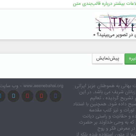
اعات بیشتر درباره قالب‌بندی متن
در تصویر می‌بینید؟
*
ره
پیش‌نمایش
 بهائی به هموطنان عزیز ایرانی
www.aeenebahai.org - وب سایت معرفی آئین بهائی به زبان فارسی
زبانان شریف می باشد. در این
تشریح گردیده ، تعالیم
یح داده شود. همچنین با استناد
تورات و نیز کتب مقدسه
ه و حقانیّت و راستی دیانت
 که به وحی خداوند بر حضرت
در معرض فکر و روح
ا از متون استفاده شده بلکه از