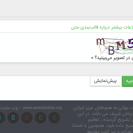
اعات بیشتر درباره قالب‌بندی متن
در تصویر می‌بینید؟
*
ره
پیش‌نمایش
 بهائی به هموطنان عزیز ایرانی
www.aeenebahai.org - وب سایت معرفی آئین بهائی به زبان فارسی
زبانان شریف می باشد. در این
تشریح گردیده ، تعالیم
یح داده شود. همچنین با استناد
تورات و نیز کتب مقدسه