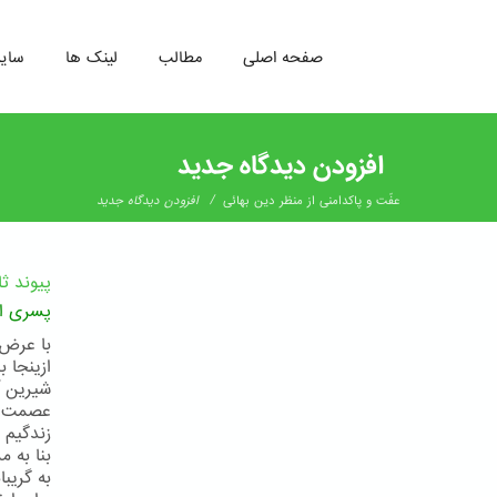
صفحه اصلی
مطالب
لینک ها
سای
رفتن
به
افزودن دیدگاه جدید
محتوای
اصلی
/
عفّت و پاکدامنی از منظر دین بهائی
افزودن دیدگاه جدید
پیوند ث
پسری از
با عرض 
ازینجا ب
شیرین آ
عصمت را
زندگیم 
بنا به 