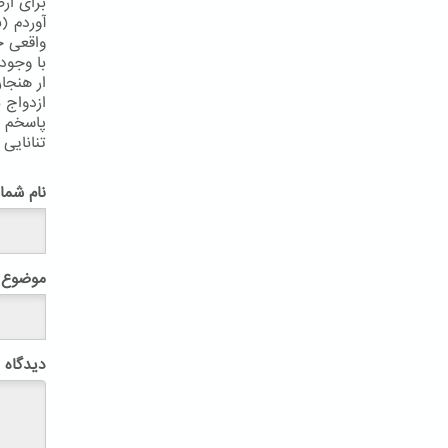
برای ار
آوردم (ب
واقعی ح
با وجود
ار هنجا
ازدواج 
پاسخم ر
تنانایی 
پ
نام شما
موضوع
دیدگاه