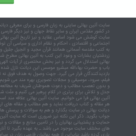
سایت آئین بهائی سایتی به زبان فارسی و برای معرفی دیانت
در کشور مقدّس ایران و سایر نقاط جهان و نیز دیگر فارسی 
سایت کوشش می شود اساس عقاید و نیز تاریخ آئین بهائی 
اجتماعی و اقتصادی ، احکام و نظام اداری و سیاسی آن توض
به کتب مقدسه آسمانی همانند قرآن مجید و انجیل جلیل و 
زردشتیان بشارات و وعود این کتب به آئین بهائی مطرح شد
بهائی استدلال می گردد و نیز بخش مختصری از آیات الهی
باب و حضرت بهاءالله مبشرو موسس این دیانت نازل شده 
بازدیدکنندگان قرار می گیرد. جهت وصول به هدف فوق نه تنه
فیلم، سرود، موسیقی و مجلات تصویری بهره مند می شویم. ر
و بدون تعصب مطالب و دعوت هموطنان شریف به مطالعه و
جدل و تلاش برای برتری در کلام پرهیز می کنیم و ملّت شری
آئین بهائی فرا می خوانیم. سایت آئین بهائی علاقه مند اس
هر مقاله و کتاب دریافت نماید و هم مطالب و مقاله های ارس
دیانت بهائی در سایت بگذارد و هم به سوالات و پرسش های
جواب بگوید. ذکر این نکته نیز ضروری است که سایت آئین 
حمایت و پشتیبانی بهائیان را در تامین منابع و مقالات و ن
های مختلف سایت موجود می باشد ـ به عهده بگیرد تا آنان 
یاری کرده باشد بنابراین از همه بهائیان فارسی زبان در سر