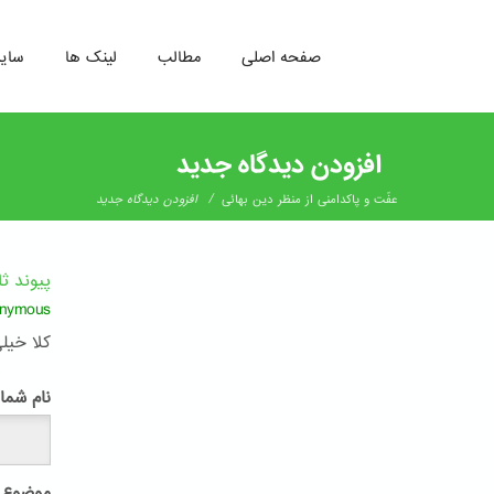
صفحه اصلی
مطالب
لینک ها
سای
رفتن
به
افزودن دیدگاه جدید
محتوای
اصلی
/
عفّت و پاکدامنی از منظر دین بهائی
افزودن دیدگاه جدید
پیوند ث
nymous
کلا خیل
پ
نام شما
موضوع