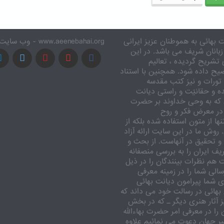
 بهائی به هموطنان عزیز ایرانی
www.aeenebahai.org - وب سایت معرفی آئین بهائی به زبان فارسی
زبانان شریف می باشد. در این
تشریح گردیده ، تعالیم
یح داده شود. همچنین با استناد
تورات و نیز کتب مقدسه
ه و حقانیّت و راستی دیانت
 که به وحی خداوند بر حضرت
در معرض فکر و روح
ا از متون استفاده شده بلکه از
وش ما در این سایت ارائه آزاد
 تحقیق در آنهاست. از بحث و
ف ایران را به بررسی منصفانه
ت هم نظرات بینندگان را در ذیل
الی شما را در زمینه معرفی
 شما پیرامون دیانت بهائی
بهائی در رسالت خود می داند که
یز آثار هنری دیگر ـ که در بخش
را در معرفی امر حضرت بهاءالله
اسر جهان دعوت می نمائیم علاوه