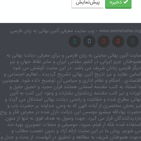
ذخیره
پیش‌نمایش
www.aeenebahai.org - وب سایت معرفی آئین بهائی به زبان فارسی
سایت آئین بهائی سایتی به زبان فارسی و برای معرفی دیانت بهائی به
هموطنان عزیز ایرانی در کشور مقدّس ایران و سایر نقاط جهان و نیز
دیگر فارسی زبانان شریف می باشد. در این سایت کوشش می شود
اساس عقاید و نیز تاریخ آئین بهائی تشریح گردیده ، تعالیم اجتماعی و
اقتصادی ، احکام و نظام اداری و سیاسی آن توضیح داده شود. همچنین
با استناد به کتب مقدسه آسمانی همانند قرآن مجید و انجیل جلیل و
تورات و نیز کتب مقدسه زردشتیان بشارات و وعود این کتب به آئین
بهائی مطرح شده و حقانیّت و راستی دیانت بهائی استدلال می گردد و
نیز بخش مختصری از آیات الهی که به وحی خداوند بر حضرت باب و
حضرت بهاءالله مبشرو موسس این دیانت نازل شده در معرض فکر و روح
بازدیدکنندگان قرار می گیرد. جهت وصول به هدف فوق نه تنها از متون
استفاده شده بلکه از فیلم، سرود، موسیقی و مجلات تصویری بهره مند
می شویم. روش ما در این سایت ارائه آزاد و بدون تعصب مطالب و
دعوت هموطنان شریف به مطالعه و تحقیق در آنهاست. از بحث و جدل و