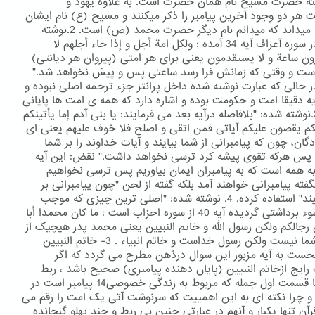
ه حضرت مسیح نام همان حضرت است. به علاوه یهود و
هر دو وجود آخرین پیامبر را ذکر میکنند و مسیح (ع) نام ایشان
را احمد میداند که میدانم نام دیگر حضرت محمد (ص) است. 2.نوشته
شده: "در سوره آعراف آیه 34 آمده : ولکل امة أجل و إذا جاء أجلهم لا
ن ساعة و لا یستقدمون یعنی برای هر امتی (پیروان هر دیانتی)
است و وقتی که زمانش فرا رسد ساعتی پس و پیش نخواهد شد."
 حالی که عبارت نوشته شده داخل پرانتز جزء ترجمه اصلی نبوده و
یه دقیقا امت و حکومت بوده و اشاره دارد که همه ی امت ها پایانی
دارند. 3.نوشته شده: "بلافاصله درآیه بعد می فرمایند: یا بنی آدم إما یأتینکم
م یقصون علیکم آیاتی فمن اتقی و اصلح فلا خوف علیهم یعنی ای
گان، چون که پیامبرانی از شما بیایند و آیات خداوند را بر شما
 پس هرکه تقوی پیشه کرد ترسی نخواهد داشت." نقض: این آیه
 همه است که به پیامبران ایمان بیاوریم پس ترسی نخواهیم
فته پیامبرانی خواهند آمد بلکه گفته از لحن "چون پیامبرانی بر
شما بیایند" استفاده کرده. 4. نوشته شده: "اصلی ترین چیزی که موجب
چنین سوء برداشتی گردیده آیه 40 از سوره احزاب است : ما کان محمدا أبا
رجالکم ولکن رسول الله و خاتم النبیین یعنی محمد پدر هیچیک از
مردان شما نیست ولکن رسول خداست و خاتم انبیاء . 3- خاتم النبیین
نخست به آیه مزبور این سوال درذهن مطرح می گردد که اگر
رایج ازخاتم النبیین (پایان دهنده پیامبری) صحیح باشد ، ربط
عبارت با قسمت اول جمله که مربوط به زندگی خصوصی14 پیامبر است در
چرا نکته ای به این اهمییت که سرنوشت آتی یک امت را رقم می
رآن تنها یکبار و آنهم در عبارتی چنین بی ربط و چند پهلو گنجانده