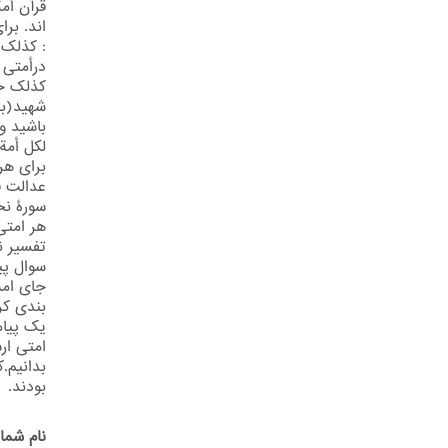
قرآن أم
اند. بر
درأمتی ف
کذلک جع
لکل أمة
برای هر
عدالت ق
هر امتی 
تفسیر ن
سوال پی
جای امت
امتی ار
بدانیم.
بودند.
پ
نام شما