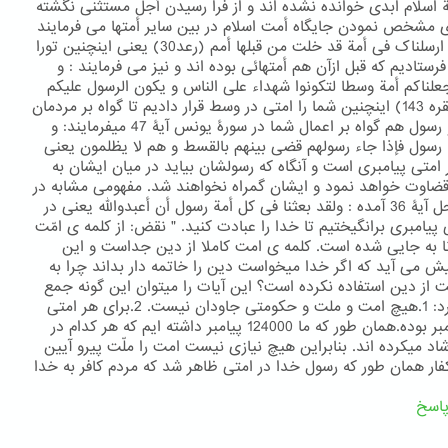
ة اسلام ابدی خوانده نشده اند و از فرا رسیدن أجل مستثنی نگشته
ای مشخص نمودن جایگاه أمت اسلام در بین سایر أمتها می فرمایند
: کذلک ارسلناک فی أمة قد خلت من قبلها أمم (رعد30) یعنی اینچنین تورا
رستادیم که قبل ازآن هم أمتهائی بوده اند و نیز می فرمایند : و
لناکم أمة وسطا لتکونوا شهداء علی الناس و یکون الرسول علیکم
شهید(بقره 143) اینچنین شما را امتی در وسط قرار دادیم تا گواه بر مردمان
باشید و رسول هم گواه بر اعمال شما در سورۀ یونس آیۀ 47 میفرمایند: و
 رسول فإذا جاء رسولهم قضی بینهم بالقسط و هم لا یظلمون یعنی
 امتی پیامبری است و آنگاه که رسولشان بیاید در میان ایشان به
ضاوت خواهد نمود و ایشان گمراه نخواهند شد. مفهومی مشابه در
سورۀ نحل آیۀ 36 آمده : ولقد بعثنا فی کل أمة رسول أن أعبدوالله یعنی در
پیامبری برانگیختیم تا خدا را عبادت کنید. " نقض: از کلمه ی امّت
ا به جایی شده است. کلمه ی امت کاملا از دین جداست و این
ش می آید که اگر خدا میخواست دین را خاتمه دار بداند چرا به
 از دین استفاده نکرده است؟ این آیات را میتوان این گونه جمع
بندی کرد: 1.هیچ امت و ملت و حکومتی جاودان نیست. 2.برای هر امتی
یک پیامبر بوده.همان طور که ما 124000 پیامبر داشته ایم که هر کدام در
شاد میکرده اند. بنابراین هیچ نیازی نیست امت را ملّت پیرو آیین
کفار همان طور که رسول خدا در امتی ظاهر شد که مردم کافر به خدا
اسخ