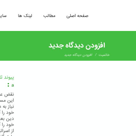
صفحه اصلی
مطالب
لینک ها
سای
رفتن
به
افزودن دیدگاه جدید
محتوای
اصلی
/
خاتمیت
افزودن دیدگاه جدید
پیوند ث
:
a
نقض عبا
این مسئ
نیاز به
خود را 
خود را 
از اسرا