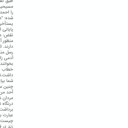
طبق گفت
مسیحیت 
یستأخرو
پایانی 
نقض: در
منظور آ
رسل منک
آدمی زاد
بخوانند
خطاب به
داشت.نگ
أحد من 
درنگاه 
برداشت 
چیست و 
زند در ق