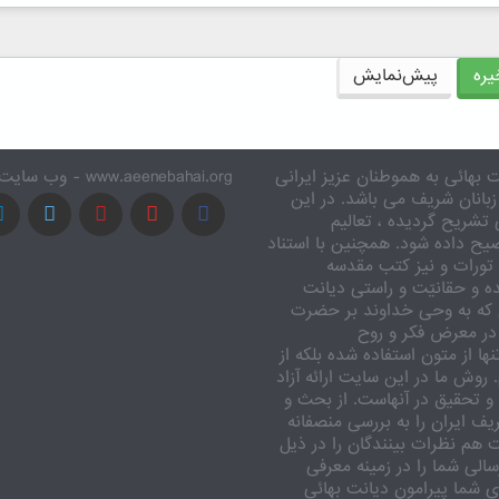
ره
پیش‌نمایش
 بهائی به هموطنان عزیز ایرانی
www.aeenebahai.org - وب سایت معرفی آئین بهائی به زبان فارسی
زبانان شریف می باشد. در این
تشریح گردیده ، تعالیم
یح داده شود. همچنین با استناد
تورات و نیز کتب مقدسه
ه و حقانیّت و راستی دیانت
 که به وحی خداوند بر حضرت
در معرض فکر و روح
ا از متون استفاده شده بلکه از
وش ما در این سایت ارائه آزاد
 تحقیق در آنهاست. از بحث و
ف ایران را به بررسی منصفانه
ت هم نظرات بینندگان را در ذیل
الی شما را در زمینه معرفی
 شما پیرامون دیانت بهائی