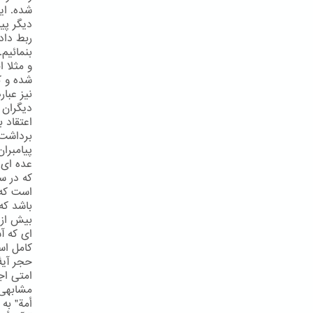
شده. ای
دیگر پی
ربط داد
بنمائیم
و مثلا 
شده و ک
دیگران 
اعتقاد 
برداشت 
پیامبرا
عده ای 
که در س
است که 
باشد که
بیش از 
ای که آ
مشابهی 
أمة" به