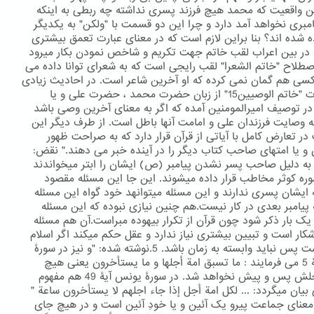
ن واقعیت که محمد هیچ فرزند پسری نداشته چه ربطی به اینکه
امبری نخواهد آمد دارد و چرا این دو قسمت با "ولکن" به یکدیگر
ه شده اند؟ بنا براین لازم است که در معنای عبارت تعمق بیشتری
. در بین اعراب لقب خاتم جهت تکریم و شاخص نمودن بکار میرود
اصطلاح "خاتم الشعرا" لقب رایجی است که به شعرای توانا داده می
سی هم گمان نمی کرده که او آخرین شاعر است. در احادیث زیادی
نیز عبارت "خاتم الوصیین15" از زبان حضرت محمد ، حضرت علی و یا
در توصیف امیرالمومنین آمده که اگر به معنای آخرین وصی باشد
به وصایت فرزندان علی و امامت آنها باطل است. از طرف دیگر این
در تعارض کامل با آیاتی از قرآن قرار دارد که به صراحت ظهور
ن و یا امتهای صاحب کتاب دیگر را در آینده خبر می دهند." نقض:
به دلیل صاحب پسر نشدن پیامبر (ص) ایشان را ابتر میخواندند
وره کوثر مخاطب قرار داده میشوند. این جا این مسئله مقصود
ایشان پسری ندارند و این مسئله میتوانهد خود گواه این مسئله
 پیامبر بعدی در کار نیست.هم چنین نیازی نبوده که این مسئله
یک بار ذکر شود چون قرآن از تکرار بیهوده مبراست.آن هم مسئله
شکار است و تبیین بیشتری نیاز ندارد و عقل حکم میکند اگر اسلام
کامل است پس نباید وابسته به زمان باشد. 5.نوشته شده: "و نیز در سورۀ
حجر آیۀ 5 می فرمایند : ما تسبق امة أجلها و ما یستأخرون یعنی هیچ
امتی اجلش پس و پیش نخواهد شد. در سورۀ یونس آیۀ 49 هم مفهوم
بیان میگردد: ... لکل امة أجل إذا جاء اجلهم لا یستأخرون ساعة "
 معنای جماعت پیرو یک آئین و یا خودِ آئین است و در هیچ جای