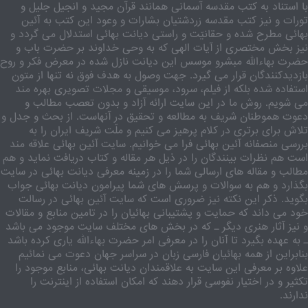
با استناد به کتب مقدسه آسمانی همانند قرآن مجید و انجیل جلیل و
تورات و نیز کتب مقدسه زردشتیان بشارات و وعود این کتب به آئین
بهائی مطرح شده و حقانیّت و راستی دیانت بهائی استدلال می گردد و
نیز بخش مختصری از آیات الهی که به وحی خداوند بر حضرت باب و
حضرت بهاءالله مبشرو موسس این دیانت نازل شده در معرض فکر و روح
بازدیدکنندگان قرار می گیرد. جهت وصول به هدف فوق نه تنها از متون
استفاده شده بلکه از فیلم، سرود، موسیقی و مجلات تصویری بهره مند
می شویم. روش ما در این سایت ارائه آزاد و بدون تعصب مطالب و
دعوت هموطنان شریف به مطالعه و تحقیق در آنهاست. از بحث و جدل و
تلاش برای برتری در کلام پرهیز می کنیم و ملّت شریف ایران را به
بررسی منصفانه آئین بهائی فرا می خوانیم. سایت آئین بهائی علاقه مند
است هم نظرات بینندگان را در ذیل هر مقاله و کتاب دریافت نماید و هم
مطالب و مقاله های ارسالی شما را در زمینه معرفی دیانت بهائی در سایت
بگذارد و هم به سوالات و پرسش های شما پیرامون دیانت بهائی جواب
بگوید. ذکر این نکته نیز ضروری است که سایت آئین بهائی در رسالت
خود می داند که حمایت و پشتیبانی بهائیان را در تامین منابع و مقالات
و نیز آثار هنری دیگر ـ که در بخش های مختلف سایت موجود می باشد
ـ به عهده بگیرد تا آنان را در معرفی امر حضرت بهاءالله یاری کرده باشد
بنابراین از همه بهائیان فارسی زبان در سراسر جهان دعوت می نمائیم
علاوه بر معرفی این سایت به علاقمندان دیانت بهائی، منابع موجود را
تکثیر و در اختیار نفوسی قرار دهند که امکان استفاده از اینترنت را
ندارند.