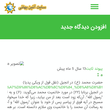
رفتن
به
محتوای
اصلی
افزودن دیدگاه جدید
پیوند ثابت
13 سال 5 ماه پیش
:
a
حضرت محمد (ع) در انجیل (نقل قول از ویکی پدیا)
rg/wiki/%D8%A7%D9%86%D8%AC%DB%8C%D9%84_%D8%A8%D8%B1...
در انجیل برنابا [۲۲] در مور
"رسول اللّه". آن‌که زود است بعد از من بیاید، زیرا که خدا می‏خواهد که
مسیح در آیه فوق از پیامبر پس از خود با عنوان "رسول اللّه" و آخرین 
به رسالت آن محمد را با خاتمیت وی ملازم دانسته است. بر همین