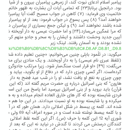
پیامبر اسلام ادعای نبوت کند، از زمره‏ی پیامبران بیرون و از شیاط
بود. درانجیل برنابا[۲۳] که تمامی آیات آن بشارت به ظهور خات
خاتمیت وی فرماید: (۷) کاهن در جواب مسیح گفت آیا پیامب
خواهند آمد؟ (۸) پس یسوع در جواب فرمود: بعد از او پیامبرا
شده باشند نخواهند آمد (۹) و لیکن جمع بسیاری از پیا
که مرا غمگین می‌سازد.[۲۴] و اما حضرت عیسی به دار آو
آیین جدید وحشت داشتند و ایشان را به سحر و جادو متهم کردند. که
نشده بودند و به آسمان رفتند. لینک زیر
dia.org/wiki/%D8%B9%DB%8C%D8%B3%DB%8C#.D8.AF.D8.B1_.D9.8...
میگوید: در تَلْمود بابِلی چنین می‌خوانیم: «چنین تعلیم داده شده‌ا
(تلفظ عبری نام عیسی) را به دار آویختند. و یک منادی برای مدت چه
می‌گفت: [۴۹] «او قرار است سنگ‌سار شود، زیرا مرتکب جادوگری ش
کرده‌است. اگر کسی چیزی دارد که در دفاع از او بگوید، بیاید و شهادت
چون چیزی به نفع او یافت نشد، او را در شب عید فِصَح به دار آویخت
هارون" که بنی اسرائیل درباره ی حضرت مریم گفته اند (که این نقل ق
قرآن) باید بروید و از بنی اسرائیل بپرسید اما پاسخ من این است که 
فردی شایسته بوده که کار های خارق العاده انجام میداده و به همی
میکرده و یا شایسته بوده به او نسبت میدادند. در این جا هم حضر
شوری آیه 12 این کلمه با حرف (س). اگر این کلمه غلط املائی د