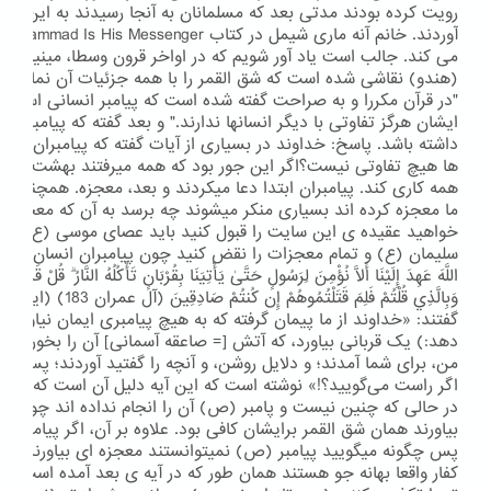
رویت کرده بودند مدتی بعد که مسلمانان به آنجا رسیدند به این معج
می کند. جالب است یاد آور شویم که در اواخر قرون وسطا، مینیاتوری 
"در قرآن مکررا و به صراحت گفته شده است که پیامبر انسانی است ما
ایشان هرگز تفاوتی با دیگر انسانها ندارند." و بعد گفته که پیامبر به
داشته باشد. پاسخ: خداوند در بسیاری از آیات گفته که پیامبران انسان
ها هیچ تفاوتی نیست؟اگر این جور بود که همه میرفتند بهشت!علاوه 
همه کاری کند. پیامبران ابتدا دعا میکردند و بعد، معجزه. همچنین ت
ما معجزه کرده اند بسیاری منکر میشوند چه برسد به آن که معجزه 
خواهید عقیده ی این سایت را قبول کنید باید عصای موسی (ع) و
اللَّهَ عَهِدَ إِلَيْنَا أَلَّا نُؤْمِنَ لِرَسُولٍ حَتَّىٰ يَأْتِيَنَا بِقُرْبَانٍ تَأْكُلُهُ النَّارُ ۗ قُلْ قَدْ ج
وَبِالَّذِي قُلْتُمْ فَلِمَ قَت
گفتند: «خداوند از ما پیمان گرفته که به هیچ پیامبری ایمان نیاوریم ت
دهد:) یک قربانی بیاورد، که آتش [= صاعقه آسمانی‌] آن را بخورد!» ب
من، برای شما آمدند؛ و دلایل روشن، و آنچه را گفتید آوردند؛ پس چرا 
اگر راست می‌گویید؟!» نوشته است که این آیه دلیل آن است که پیامبر
در حالی که چنین نیست و پامبر (ص) آن را انجام نداده اند چون اگ
بیاورند همان شق القمر برایشان کافی بود. علاوه بر آن، اگر پیامبر (
پس چگونه میگویید پیامبر (ص) نمیتوانستند معجزه ای بیاورند؟؟؟ 
کفار واقعا بهانه جو هستند همان طور که در آیه ی بعد آمده است: "پ