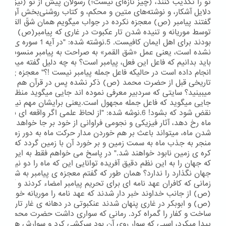
تو را تکذیب کنند، (چیز تازه‌ای نیست؛) رسولان پیش از تو (نیز) تک
دلایل آشکار، و نوشته‌های متین و محکم، و کتاب روشنی‌بخش آورده
گفتند پیامبر (ص) معجزه نکرده در جواب میگویم همان شقّ القمر و
توسط موریانه و تنیده شدن تار عکبوت در غاری که پیامبر(ص) و ابو
بودند برای اهل ایمان کافیست. 5.
نشده است، یعنی عمل «شق القمر» به صراحت به پیامبر منسوب نشد
باید بدانیم که فاعل این فعل، پیامبر است؟ به چه دلیل گفته میشود ک
انجام داده است در حالیکه فاعل جمله پیامبر نیست !؟" معجزه ی شقّ ا
تاریخی قبل از حضرت محمد (ص) ذکر نشده پس در قرآن هم منظو
میبینید؟ سایتی که سردبیر معرفی نموده اند جایی میگوید منظور این
جایی میگوید که فاعل جمله مجهول است.یعنی برایشان مهم نیست 
نقض شود که بشود! 6.نوشه شده: "از لحاظ علمی اگر واقعه 
ماه رخ دهد، آثار فیزیکی و نجومی فراوانی از خود بر جا خواهد گذاش
شدن ماه، میتواند باعث بر هم خوردن مدار حرکت ماه به دور زمین شو
منجر به جذب ماه به سمت زمین و بر خورد آن با زمین گردد که در ا
کره ی زمین نابود خواهند شد." در پاسخ می خواهم فقط به این جمل
که جهان را به این نظم دقیق آفریده توانایی این که ماه را دو نیم ک
جهان نگذارد را ندارد؟ همان طور که گفتم معجزه ی پیامبر به شقّ ا
زمانی که کافران عهد نامه ای برای تحریم پیامبر امضاء کردند و آن را 
(ص) از جانب خداوند خبر دار شدند که عهد نامه را موریانه خورده اس
(ص) و ابوبکر در غاری پنهان شدند عنکبوتی در دهانه ی غار تار تنید 
ساخت و کفار را گمراه کرد. رمانی که سواری داشت حضرت محمد (
پیدا میکرد، اسبی که سوار روی آن بود سرکشی کرد و سوارش هرچه