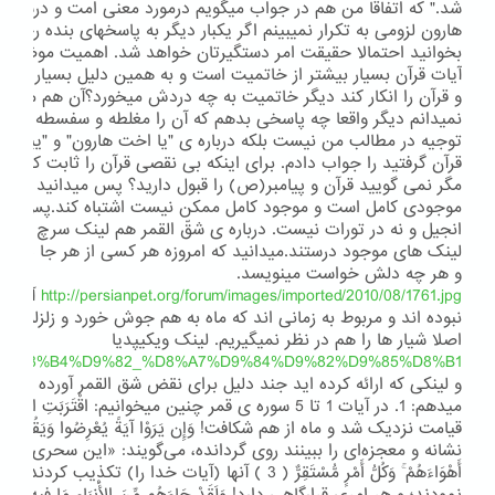
شد." که اتفاقا من هم در جواب میگویم درمورد معنی امت و درست
هارون لزومی به تکرار نمیبینم اگر یکبار دیگر به پاسخهای بنده رجوع ک
بخوانید احتمالا حقیقت امر دستگیرتان خواهد شد. اهمیت موضوع ان
آیات قرآن بسیار بیشتر از خاتمیت است و به همین دلیل بسیار تکر
و قرآن را انکار کند دیگر خاتمیت به چه دردش میخورد؟آن هم مسئله
نمیدانم دیگر واقعا چه پاسخی بدهم که آن را مغلطه و سفسطه نخوان
توجیه در مطالب من نیست بلکه درباره ی "یا اخت هارون" و "یبسط" و
قرآن گرفتید را جواب دادم. برای اینکه بی نقصی قرآن را ثابت کنم به 
مگر نمی گویید قرآن و پیامبر(ص) را قبول دارید؟ پس میدانید که ق
موجودی کامل است و موجود کامل ممکن نیست اشتباه کند.پس اشتباه
انجیل و نه در تورات نیست. درباره ی شقّ القمر هم لینک سرچ دادم 
لینک های موجود درستند.میدانید که امروزه هر کسی از هر جا دلش
و هر چه دلش خواست مینویسد.
http://persianpet.org/forum/images/imported/2010/08/1761.jpg
آن شیا
نبوده اند و مربوط به زمانی اند که ماه به هم جوش خورد و زلزله ی 
اصلا شیار ها را هم در نظر نمیگیریم. لینک ویکیپدیا
org/wiki/%D8%B4%D9%82_%D8%A7%D9%84%D9%82%D9%85%D8%B1
و لینکی که ارائه کرده اید جند دلیل برای نقض شق القمر آورده اند
نشانه و معجزه‌ای را ببینند روی گردانده، می‌گویند: «این سحری مستمر است»!
أَهْوَاءَهُمْ ۚ وَكُلُّ أَمْرٍ مُّسْتَقِرٌّ ( 3 ) آنها (آیات خدا ر