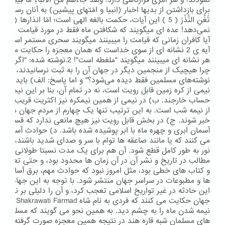
برای بازداشتن از بدیها اخبار (انبیا و امّتهای پیشین) به آنان رسیده است! حِك
تُغْنِ النُّذُرُ ( 5 ) این آیات، حکمت بالغه الهی است؛ امّا انذارها 
آیا کافران زمانی که قیامت را میبینند میگویند سحری مستمر است؟!!!
آیه ی 2 نشانه ای از سوی خداست که همان معجزه را حکایت میکند.
هر نشانه ای میبینند میگویند "ملغطه است
چرا هیچیک از منجمین دیگر در جهان آن را به ثبت نرسانیدند، و چرا 
نوشته‌های مسلمین فقط دیده می‌شود؟" و اما پاسخ: الف) باید توجه
نیمی از کره زمین قابل رویت است، نه در تمام آن، بنا بر این نيمی از
حساب خارجند. ب) در نیمی از همین نیمکره نیز اکثریت قریب به اتفاق
از نیمه شب است. به این ترتیب تنها یک چهارم از مردم جهان می توا
خبر شوند. ج) در بخش قابل رویت نیز هیچ مانعی ندارد که قسمت ه
آسمان ابری و چهره ماه با ابر پوشیده شده باشد. د) حوادث آسمان
می کنند که یا مانند صاعقه ها توام با سر و صدای شدید باشند، یا
نور به طور کامل قطع شود. آن هم برای یک مدت نسبتا طولانی. هـ) 
مطالب در تاریخ و نشر آن در آن زمان ها محدود بود، و حتی تعداد ب
و کتاب های خطی بود، مثل امروز نبود که حوادث مهم، برق آسا به وسی
ها و مطبوعات در سراسر جهان منتشر شود. با توجه به این جهات، هر
این حادثه در غیر تواریخ اسلامی تعجب کرد، و آن را دلیلی بر نفی آ
جهان حکایت می ک
نیمه شدن ماه را به چشم دید. به همین نحو می گویند که مسلمان
های مسلمان شبه قاره هند در نتیجه همین معجزه صورت گرفته است و 