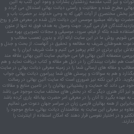
تورات و نیز کتب مقدسه زردشتیان بشارات و وعود این کتب به آئین
بهائی مطرح شده و حقانیّت و راستی دیانت بهائی استدلال می گردد و
نیز بخش مختصری از آیات الهی که به وحی خداوند بر حضرت باب و
حضرت بهاءالله مبشرو موسس این دیانت نازل شده در معرض فکر و روح
بازدیدکنندگان قرار می گیرد. جهت وصول به هدف فوق نه تنها از متون
استفاده شده بلکه از فیلم، سرود، موسیقی و مجلات تصویری بهره مند
می شویم. روش ما در این سایت ارائه آزاد و بدون تعصب مطالب و
دعوت هموطنان شریف به مطالعه و تحقیق در آنهاست. از بحث و جدل و
تلاش برای برتری در کلام پرهیز می کنیم و ملّت شریف ایران را به
بررسی منصفانه آئین بهائی فرا می خوانیم. سایت آئین بهائی علاقه مند
است هم نظرات بینندگان را در ذیل هر مقاله و کتاب دریافت نماید و هم
مطالب و مقاله های ارسالی شما را در زمینه معرفی دیانت بهائی در سایت
بگذارد و هم به سوالات و پرسش های شما پیرامون دیانت بهائی جواب
بگوید. ذکر این نکته نیز ضروری است که سایت آئین بهائی در رسالت
خود می داند که حمایت و پشتیبانی بهائیان را در تامین منابع و مقالات
و نیز آثار هنری دیگر ـ که در بخش های مختلف سایت موجود می باشد
ـ به عهده بگیرد تا آنان را در معرفی امر حضرت بهاءالله یاری کرده باشد
بنابراین از همه بهائیان فارسی زبان در سراسر جهان دعوت می نمائیم
علاوه بر معرفی این سایت به علاقمندان دیانت بهائی، منابع موجود را
تکثیر و در اختیار نفوسی قرار دهند که امکان استفاده از اینترنت را
ندارند.