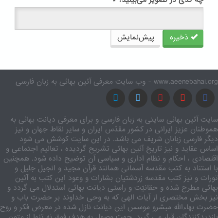
چه کدی در تصویر می‌بینید؟
*
ذخیره
پیش‌نمایش
www.aeenebahai.org - وب سایت معرفی آئین بهائی به زبان فارسی
سایت آئین بهائی سایتی به زبان فارسی و برای معرفی دیانت بهائی به
هموطنان عزیز ایرانی در کشور مقدّس ایران و سایر نقاط جهان و نیز
دیگر فارسی زبانان شریف می باشد. در این سایت کوشش می شود
اساس عقاید و نیز تاریخ آئین بهائی تشریح گردیده ، تعالیم اجتماعی و
اقتصادی ، احکام و نظام اداری و سیاسی آن توضیح داده شود. همچنین
با استناد به کتب مقدسه آسمانی همانند قرآن مجید و انجیل جلیل و
تورات و نیز کتب مقدسه زردشتیان بشارات و وعود این کتب به آئین
بهائی مطرح شده و حقانیّت و راستی دیانت بهائی استدلال می گردد و
نیز بخش مختصری از آیات الهی که به وحی خداوند بر حضرت باب و
حضرت بهاءالله مبشرو موسس این دیانت نازل شده در معرض فکر و روح
بازدیدکنندگان قرار می گیرد. جهت وصول به هدف فوق نه تنها از متون