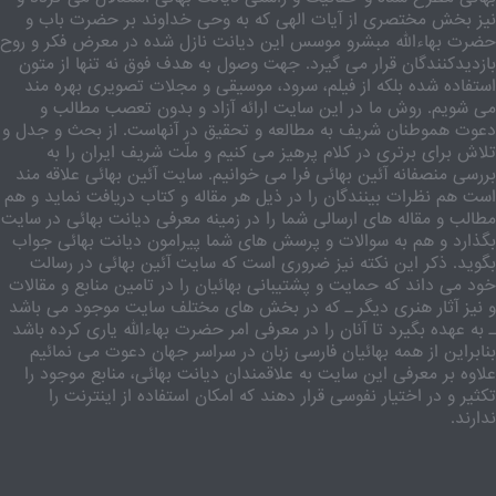
نیز بخش مختصری از آیات الهی که به وحی خداوند بر حضرت باب و
حضرت بهاءالله مبشرو موسس این دیانت نازل شده در معرض فکر و روح
بازدیدکنندگان قرار می گیرد. جهت وصول به هدف فوق نه تنها از متون
استفاده شده بلکه از فیلم، سرود، موسیقی و مجلات تصویری بهره مند
می شویم. روش ما در این سایت ارائه آزاد و بدون تعصب مطالب و
دعوت هموطنان شریف به مطالعه و تحقیق در آنهاست. از بحث و جدل و
تلاش برای برتری در کلام پرهیز می کنیم و ملّت شریف ایران را به
بررسی منصفانه آئین بهائی فرا می خوانیم. سایت آئین بهائی علاقه مند
است هم نظرات بینندگان را در ذیل هر مقاله و کتاب دریافت نماید و هم
مطالب و مقاله های ارسالی شما را در زمینه معرفی دیانت بهائی در سایت
بگذارد و هم به سوالات و پرسش های شما پیرامون دیانت بهائی جواب
بگوید. ذکر این نکته نیز ضروری است که سایت آئین بهائی در رسالت
خود می داند که حمایت و پشتیبانی بهائیان را در تامین منابع و مقالات
و نیز آثار هنری دیگر ـ که در بخش های مختلف سایت موجود می باشد
ـ به عهده بگیرد تا آنان را در معرفی امر حضرت بهاءالله یاری کرده باشد
بنابراین از همه بهائیان فارسی زبان در سراسر جهان دعوت می نمائیم
علاوه بر معرفی این سایت به علاقمندان دیانت بهائی، منابع موجود را
تکثیر و در اختیار نفوسی قرار دهند که امکان استفاده از اینترنت را
ندارند.