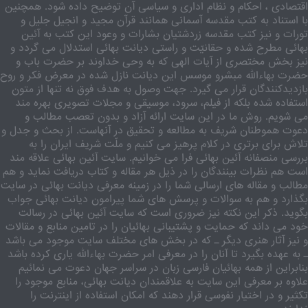
اقتصادی ، احکام و نظام اداری و سیاسی آن توضیح داده شود. همچنین
با استناد به کتب مقدسه آسمانی همانند قرآن مجید و انجیل جلیل و
تورات و نیز کتب مقدسه زردشتیان بشارات و وعود این کتب به آئین
بهائی مطرح شده و حقانیّت و راستی دیانت بهائی استدلال می گردد و
نیز بخش مختصری از آیات الهی که به وحی خداوند بر حضرت باب و
حضرت بهاءالله مبشرو موسس این دیانت نازل شده در معرض فکر و روح
بازدیدکنندگان قرار می گیرد. جهت وصول به هدف فوق نه تنها از متون
استفاده شده بلکه از فیلم، سرود، موسیقی و مجلات تصویری بهره مند
می شویم. روش ما در این سایت ارائه آزاد و بدون تعصب مطالب و
دعوت هموطنان شریف به مطالعه و تحقیق در آنهاست. از بحث و جدل و
تلاش برای برتری در کلام پرهیز می کنیم و ملّت شریف ایران را به
بررسی منصفانه آئین بهائی فرا می خوانیم. سایت آئین بهائی علاقه مند
است هم نظرات بینندگان را در ذیل هر مقاله و کتاب دریافت نماید و هم
مطالب و مقاله های ارسالی شما را در زمینه معرفی دیانت بهائی در سایت
بگذارد و هم به سوالات و پرسش های شما پیرامون دیانت بهائی جواب
بگوید. ذکر این نکته نیز ضروری است که سایت آئین بهائی در رسالت
خود می داند که حمایت و پشتیبانی بهائیان را در تامین منابع و مقالات
و نیز آثار هنری دیگر ـ که در بخش های مختلف سایت موجود می باشد
ـ به عهده بگیرد تا آنان را در معرفی امر حضرت بهاءالله یاری کرده باشد
بنابراین از همه بهائیان فارسی زبان در سراسر جهان دعوت می نمائیم
علاوه بر معرفی این سایت به علاقمندان دیانت بهائی، منابع موجود را
تکثیر و در اختیار نفوسی قرار دهند که امکان استفاده از اینترنت را