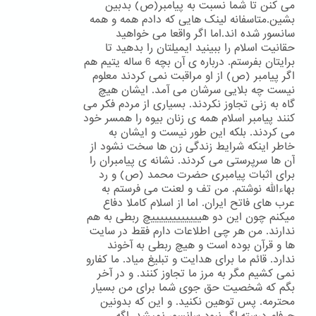
می کنن تا شما نسبت به پیامبر(ص) بدبین
بشین.متاسفانه لینک هایی که دادم همه و همه
سانسور شده اند.اما اگر واقعا می خواهید
حقانیت اسلام را ببینید ایمیلتان را بدهید تا
برایتان بفرستم. درباره ی آن بچه 6 ساله یتیم هم
اگر پیامبر (ص) از او مراقبت نمی کردند معلوم
نیست چه بلایی سرشان می آمد. ایشان هیچ
گاه به زنی تجاوز نکردند. بسیاری از مردم فکر می
کنند پیامبر اسلام همه ی زنان بیوه را همسر خود
می کردند. بلکه این طور نیست و ایشان به
خاطر اینکه شرایط زندگی زن ها سخت نشود از
آن ها سرپرستی می کردند. نشانه ی پیامبران را
برای اثبات پیامبری حضرت محمد (ص) و رد
بهاءالله نوشتم. من تف و لعنت می فرستم به
عرب های فاتح ایران. اما از اسلام کاملا دفاع
میکنم چون این دو هییییییییییییچ ربطی به هم
ندارند. من هر چی اطلاعات دارم فقط در سایت
ها و قرآن بوده است و هیچ ربطی به آخوند
ندارد. قائم ما برای هدایت و تبلیغ میاد. ما کفارو
نمی کشیم مگر به مرز ما تجاوز کنند. و در آخر
بگم که شخصیت حق جوی شما برای من بسیار
محترمه. پس توهین نکنید. و این که بدونین