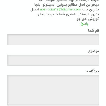
حرفام درسته.اگر نبود سانسور نمیشد. اگه
میخواین اصل مطالبو بدونین ایمیلتونو اینجا
بذارین یا به
aostrodius1232@gmail.com
ایمیل
بدین. دوستدار همه ی شما خصوصا رضا و
کوروش حق جو.
پاسخ
نام شما
موضوع
دیدگاه
*