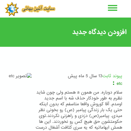
رفتن
به
محتوای
اصلی
افزودن دیدگاه جدید
پیوند ثابت
13 سال 5 ماه پیش
:
etc
سلام دوباره. من همون a هستم ولی چون شاید
نظرم به طور خودکار حذف شه با اسم جدید
اومدم. آقا کوروش واقعا متاسفم که بدون اینکه
حتی یک بار زندگی پیامبر (ص) رو بخونی نظر
میدی. پیامبر(ص) دزدی و راهزنی نکردند.توی
حکومتشون حق هیچ کس رو نخوردند. این ها
همش ابهاماتیه که یه سری کثافت آشغال درست