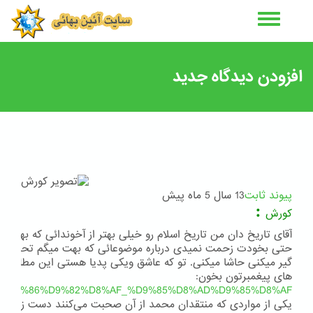
رفتن
به
محتوای
اصلی
افزودن دیدگاه جدید
پیوند ثابت
13 سال 5 ماه پیش
:
کورش
آقای تاریخ دان من تاریخ اسلام رو خیلی بهتر از آخوندائی که بهت 
حتی بخودت زحمت نمیدی درباره موضوعائی که بهت میگم تحقیق کنی
گیر میکنی حاشا میکنی. تو که عاشق ویکی پدیا هستی این مطلب رو د
های پیغمبرتون بخون:
org/wiki/%D9%86%D9%82%D8%AF_%D9%85%D8%AD%D9%85%D8%AF
یکی از مواردی که منتقدان محمد از آن صحبت می‌کنند دست زدن به