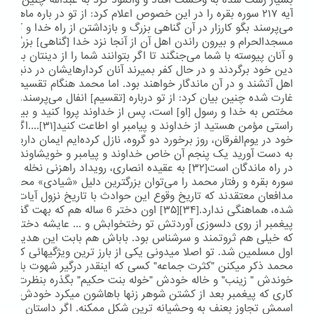
آیه ۲۱۷ سوره بقره را در این خصوص اعلام کرد: از تو در باره ماهی 
می‌پرسند بگو کارزار در آن گناهی بزرگ و بازداشتن از راه خدا و کفر ور
مسجدالحرام و بیرون راندن اهل آن از آنجا نزد خدا [گناهی] بزرگتر و 
و آنان پیوسته با شما می‌جنگند تا اگر بتوانند شما را از دینتان برگردا
دین خود برگردند و در حال کفر بمیرند آنان کردارهایشان در دنیا و 
اهل آتشند و در آن ماندگار خواهند بود. اما محمد هنگام تقسیم غنایم
غارت شده چنین بیان کرد: از تو درباره [تقسیم‏] انفال می‌پرسند، بگو 
مختص به خدا و رسول [او] است، پس از خداوند پروا کنید و بین خود
راستی مؤمن هستید از خداوند 
خود در یوم‌الفرقان، روز برخورد دو گروه، نازل کرده‌ایم ایمان دارید، ب
به دست آورید یک پنجم آن خاص خداوند و پیامبر و خویشاوندان [او] 
مدافعان معتقدند که تاریخ وقوع این حوادث با تاریخ نزول آیات قرآ
شده، هماهنگی ندارد.[۳۴][۳۵] اون دختر 6 ساله
پیغمبر از روی دلسوزی آوردتش تو رختخوابش و ... عایشه دختر ابوبکر 
که خیلی هم ثروتمند و سرشناس بود. باباش هم بابت این هدیه ای که
اول مسلمین شد. تو اصلا میدونی یکی از بارز ترین ویژگیهائی که تو ک
محمد ذکر میکنن "کثرت جماعه" کسی که اینقدر درگیر شهوت باشه که
خوندش " زینب" و خاله خودش "خوله بنت حکیم" بگذره بنظرت تو میت
کاری که پیغمبر بعد از کشتن شوهر زنها باهاشون میکرد خودش میگف
اسمش تجاوز بعنف به وحشیانه ترین شکل ممکنه. اگر داستان اینا ر