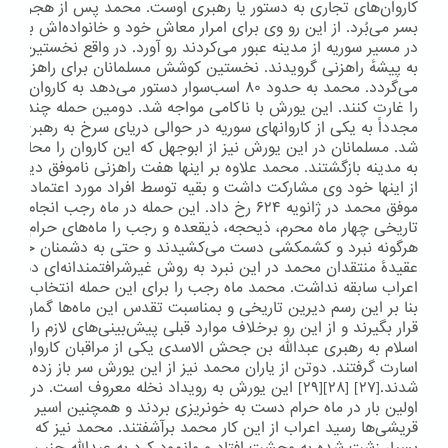
کاروان‌های تجاری به دستور یا رهبری اوست. محمد پس از هجرت به 
بسر می‌بُرد. از این رو وی برای امرار معاش خود و خانواده‌اش به غا
در مسیر سوریه از مدینه عبور می‌کردند رو آورد. در واقع نخستین کسا
به پیشهٔ راهزنی گرویدند. نخستین کوشش مسلمانان برای راهزنی به
می‌گردد. محمد به حدود ۸۰ اسب‌سوار دستور می‌دهد به 
مجدداً به یکی از کاروانهای سوریه در حوالی دریای سرخ به رهبری 
شد. مسلمانان در این یورش نیز از ابوجهل که این کاروان را محاف
به مدینه بازگشتند. محمد علاوه بر اینها هفت راهزنی ناموفق دیگر نیز
از اینها خود وی مشارکت داشت و بقیه توسط افراد مورد اعتماد وی 
موفق محمد در ژانویه ۶۲۴ رخ داد. این حمله در ماه رجب ا
تاریخی چهار ماه محرم، ذیحجه، ذیقعده و رجب را ماه‌های حرام می‌دان
هرگونه نبرد و کشمکشی دست می‌کشیدند و حتی به دشمنان خود نیز 
عقیدهٔ منتقدان محمد در این نبرد به روش غیرشرافتمندانه‌ای دست زد
اعراب سابقه نداشت. محمد ماه رجب را برای این حمله انتخاب کرد
بنا بر این رسم دیرین تاریخی و بمناسبت تقدس این ماه‌ها گمان نمی
قرار بگیرند و از این رو برخلاف موارد قبلی پیش‌بینی‌های لازم را نکرد
اسلام به رهبری عبدالله بن جحش الاسدی یکی از مراقبان کاروان را کش
اسارت گرفتند. دوتن از یاران محمد نیز از این یورش سر باز زده بودند 
شدند.[۲۷] [۲۸][۲۹] این یورش به رویداد نخله معروف است. در 
اولین بار در ماه حرام دست به خونریزی بردند و همچنین اسیر گرفتند
قریشی‌ها رسید اعراب از این کار محمد برآشفتند. محمد نیز که متو