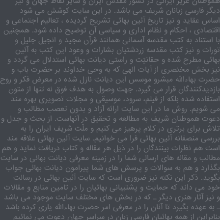
هموطنان عزیز ایرانی در کشور مقدّس ایران و سایر نقاط جهان و نیز
دیگر فارسی زبانان شریف می باشد. در این سایت کوشش می شود
اساس عقاید و نیز تاریخ آئین بهائی تشریح گردیده ، تعالیم اجتماعی و
اقتصادی ، احکام و نظام اداری و سیاسی آن توضیح داده شود. همچنین
با استناد به کتب مقدسه آسمانی همانند قرآن مجید و انجیل جلیل و
تورات و نیز کتب مقدسه زردشتیان بشارات و وعود این کتب به آئین
بهائی مطرح شده و حقانیّت و راستی دیانت بهائی استدلال می گردد و
نیز بخش مختصری از آیات الهی که به وحی خداوند بر حضرت باب و
حضرت بهاءالله مبشرو موسس این دیانت نازل شده در معرض فکر و روح
بازدیدکنندگان قرار می گیرد. جهت وصول به هدف فوق نه تنها از متون
استفاده شده بلکه از فیلم، سرود، موسیقی و مجلات تصویری بهره مند
می شویم. روش ما در این سایت ارائه آزاد و بدون تعصب مطالب و
دعوت هموطنان شریف به مطالعه و تحقیق در آنهاست. از بحث و جدل و
تلاش برای برتری در کلام پرهیز می کنیم و ملّت شریف ایران را به
بررسی منصفانه آئین بهائی فرا می خوانیم. سایت آئین بهائی علاقه مند
است هم نظرات بینندگان را در ذیل هر مقاله و کتاب دریافت نماید و هم
مطالب و مقاله های ارسالی شما را در زمینه معرفی دیانت بهائی در سایت
بگذارد و هم به سوالات و پرسش های شما پیرامون دیانت بهائی جواب
بگوید. ذکر این نکته نیز ضروری است که سایت آئین بهائی در رسالت
خود می داند که حمایت و پشتیبانی بهائیان را در تامین منابع و مقالات
و نیز آثار هنری دیگر ـ که در بخش های مختلف سایت موجود می باشد
ـ به عهده بگیرد تا آنان را در معرفی امر حضرت بهاءالله یاری کرده باشد
بنابراین از همه بهائیان فارسی زبان در سراسر جهان دعوت می نمائیم