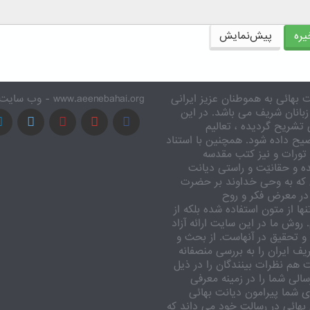
ره
پیش‌نمایش
 بهائی به هموطنان عزیز ایرانی
www.aeenebahai.org - وب سایت معرفی آئین بهائی به زبان فارسی
زبانان شریف می باشد. در این
تشریح گردیده ، تعالیم
یح داده شود. همچنین با استناد
تورات و نیز کتب مقدسه
ه و حقانیّت و راستی دیانت
 که به وحی خداوند بر حضرت
در معرض فکر و روح
ا از متون استفاده شده بلکه از
وش ما در این سایت ارائه آزاد
 تحقیق در آنهاست. از بحث و
ف ایران را به بررسی منصفانه
ت هم نظرات بینندگان را در ذیل
الی شما را در زمینه معرفی
 شما پیرامون دیانت بهائی
بهائی در رسالت خود می داند که