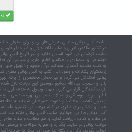
ذخی
سایت آئین بهائی سایتی به زبان فارسی و برای معرفی دیانت
در کشور مقدّس ایران و سایر نقاط جهان و نیز دیگر فارسی 
سایت کوشش می شود اساس عقاید و نیز تاریخ آئین بهائی 
اجتماعی و اقتصادی ، احکام و نظام اداری و سیاسی آن توض
به کتب مقدسه آسمانی همانند قرآن مجید و انجیل جلیل و 
زردشتیان بشارات و وعود این کتب به آئین بهائی مطرح شد
بهائی استدلال می گردد و نیز بخش مختصری از آیات الهی
باب و حضرت بهاءالله مبشرو موسس این دیانت نازل شده 
بازدیدکنندگان قرار می گیرد. جهت وصول به هدف فوق نه تنه
فیلم، سرود، موسیقی و مجلات تصویری بهره مند می شویم. ر
و بدون تعصب مطالب و دعوت هموطنان شریف به مطالعه و
جدل و تلاش برای برتری در کلام پرهیز می کنیم و ملّت شری
آئین بهائی فرا می خوانیم. سایت آئین بهائی علاقه مند اس
هر مقاله و کتاب دریافت نماید و هم مطالب و مقاله های ارس
دیانت بهائی در سایت بگذارد و هم به سوالات و پرسش های
جواب بگوید. ذکر این نکته نیز ضروری است که سایت آئین 