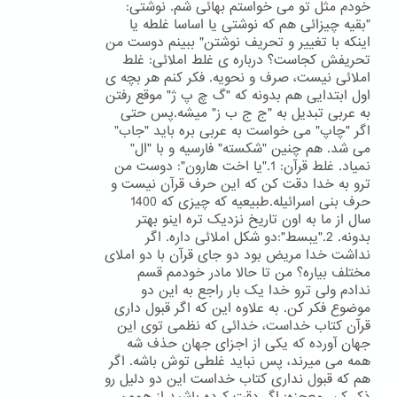
خودم مثل تو می خواستم بهائی شم. نوشتی:
"بقیه چیزائی هم که نوشتی یا اساسا غلطه یا
اینکه با تغییر و تحریف نوشتن" ببینم دوست من
تحریفش کجاست؟ درباره ی غلط املائی: غلط
املائی نیست، صرف و نحویه. فکر کنم هر بچه ی
اول ابتدایی هم بدونه که "گ چ پ ژ" موقع رفتن
به عربی تبدیل به "ج ج ب ز" میشه.پس حتی
اگر "چاپ" می خواست به عربی بره باید "جاب"
می شد. هم چنین "شکسته" فارسیه و با "ال"
نمیاد. غلط قرآن: 1."یا اخت هارون": دوست من
ترو به خدا دقت کن که این حرف قرآن نیست و
حرف بنی اسرائیله.طبیعیه که چیزی که 1400
سال از ما به اون تاریخ نزدیک تره اینو بهتر
بدونه. 2."یبسط":دو شکل املائی داره. اگر
نداشت خدا مریض بود دو جای قرآن با دو املای
مختلف بیاره؟ من تا حالا مادر خودمم قسم
ندادم ولی ترو خدا یک بار راجع به این دو
موضوع فکر کن. به علاوه این که اگر قبول داری
قرآن کتاب خداست، خدائی که نظمی توی این
جهان آورده که یکی از اجزای جهان حذف شه
همه می میرند، پس نباید غلطی توش باشه. اگر
هم که قبول نداری کتاب خداست این دو دلیل رو