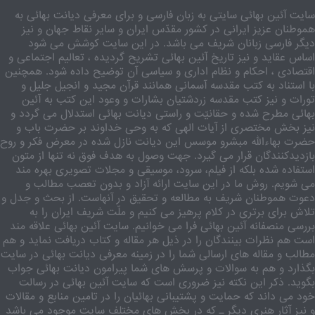
سایت آئین بهائی سایتی به زبان فارسی و برای معرفی دیانت بهائی به
هموطنان عزیز ایرانی در کشور مقدّس ایران و سایر نقاط جهان و نیز
دیگر فارسی زبانان شریف می باشد. در این سایت کوشش می شود
اساس عقاید و نیز تاریخ آئین بهائی تشریح گردیده ، تعالیم اجتماعی و
اقتصادی ، احکام و نظام اداری و سیاسی آن توضیح داده شود. همچنین
با استناد به کتب مقدسه آسمانی همانند قرآن مجید و انجیل جلیل و
تورات و نیز کتب مقدسه زردشتیان بشارات و وعود این کتب به آئین
بهائی مطرح شده و حقانیّت و راستی دیانت بهائی استدلال می گردد و
نیز بخش مختصری از آیات الهی که به وحی خداوند بر حضرت باب و
حضرت بهاءالله مبشرو موسس این دیانت نازل شده در معرض فکر و روح
بازدیدکنندگان قرار می گیرد. جهت وصول به هدف فوق نه تنها از متون
استفاده شده بلکه از فیلم، سرود، موسیقی و مجلات تصویری بهره مند
می شویم. روش ما در این سایت ارائه آزاد و بدون تعصب مطالب و
دعوت هموطنان شریف به مطالعه و تحقیق در آنهاست. از بحث و جدل و
تلاش برای برتری در کلام پرهیز می کنیم و ملّت شریف ایران را به
بررسی منصفانه آئین بهائی فرا می خوانیم. سایت آئین بهائی علاقه مند
است هم نظرات بینندگان را در ذیل هر مقاله و کتاب دریافت نماید و هم
مطالب و مقاله های ارسالی شما را در زمینه معرفی دیانت بهائی در سایت
بگذارد و هم به سوالات و پرسش های شما پیرامون دیانت بهائی جواب
بگوید. ذکر این نکته نیز ضروری است که سایت آئین بهائی در رسالت
خود می داند که حمایت و پشتیبانی بهائیان را در تامین منابع و مقالات
و نیز آثار هنری دیگر ـ که در بخش های مختلف سایت موجود می باشد