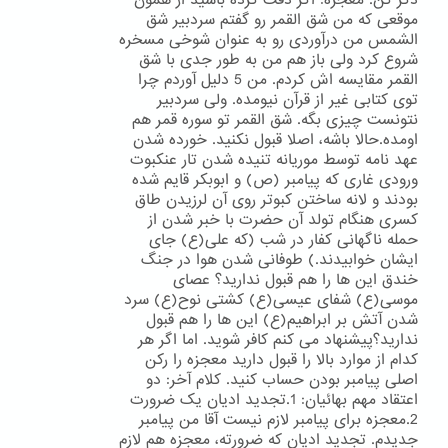
ذکر کن. معجزه: اگر دقت کرده باشید از همون
موقعی که من شق القمر رو گفتم سردبیر شق
الشمس من درآوردی رو به عنوان شوخی مسخره
شروع کرد ولی باز هم من به طور جدی با شق
القمر مقایسه اش کردم. من 5 دلیل آوردم چرا
توی کتابی غیر از قرآن نیومده. ولی سردبیر
نتونست چیزی بگه. شق القمر تو سوره قمر هم
اومده.حالا باشه، اصلا قبول نکنید. خورده شدن
عهد نامه توسط موریانه تنیده شدن تار عنکبوت
ورودی غاری که پیامبر (ص) و ابوبکر قایم شده
بودند و لانه ساختن کبوتر روی آن لرزیدن طاق
کسری هنگام تولد آن حضرت با خبر شدن از
حمله ناگهانی کفار در شب (که علی(ع) جای
ایشان خوابیدند.) طوفانی شدن هوا در جنگ
خندق این ها را هم قبول ندارید؟ عصای
موسی(ع) شفای عیسی(ع) کشتی نوح(ع) سرد
شدن آتش بر ابراهیم(ع) این ها را هم قبول
ندارید؟پیشنهاد می کنم کافر شوید. اما اگر هر
کدام از موارد بالا را قبول دارید معجزه را رکن
اصلی پیامبر بودن حساب کنید. کلام آخر: دو
اعتقاد مهم بهائیان: 1.تجدید ادیان یک ضرورت
2.معجزه برای پیامبر لازم نیست آقا من پیامبر
جدیدم. تجدید ادیان که ضرورته، معجزه هم لازم