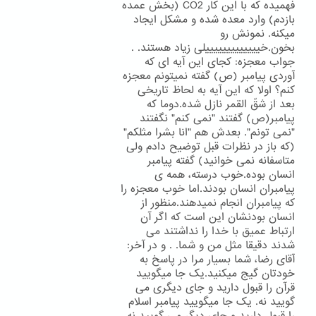
فهمیده که با این کار CO2 (بخش عمده
بازدم) وارد معده شده و مشکل ایجاد
میکنه. نمونش رو
بخون.خیییییییییییییلی زیاد هستند. .
جواب معجزه: کجای این آیه ای که
آوردی پیامبر (ص) گفته نمیتونم معجزه
کنم؟ اولا که این آیه به لحاظ تاریخی
بعد از شقّ القمر نازل شده.دوما که
پیامبر(ص) گفتند "نمی کنم" نگفتند
"نمی تونم". بعدش هم "انا بشرا مثلکم"
(که باز در نظرات قبل توضیح دادم ولی
متاسفانه نمی خوانید) گفته پیامبر
انسان بوده.خوب درسته، همه ی
پیامبران انسان بودند.اما خوب معجزه را
که پیامبران انجام نمیدهند.منظور از
انسان بودنشان این است که اگر آن
ارتباط عمیق با خدا را نداشتند می
شدند دقیقا مثل من و شما. . و در آخر:
آقای رضا، شما بسیار مرا در پاسخ به
خودتان گیج میکنید.یک جا میگویید
قرآن را قبول دارید و جای دیگری می
گویید نه. یک جا میگویید پیامبر اسلام