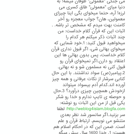
می جنگی "معمولی" طوفان میشه! به
دنیا میای "معمولی" طاق کسری می
لرزه! آره، حتما میخوای بگی اینا چیزای
معمولین، هان؟ جواب معجزه رو آخر
کامنت بهت میدم که مشخص تر باشه. .
اثبات این که قرآن کلام خداست: من
چند اثبات ذکر میکنم هر کدام را
میخواهید قبول کنید: 1.خود شمایی که
میخوای بهائی شی، اگر قبول نداری قرآن
کلام خداست، پس بدون بهائی ها این
اعتقاد رو دارن.اگر نمیخوای قرآن رو
قبول کنی نه مسلمون شو و نه بهائی.
2.پیامبر(ص) سواد نداشتند. با این حال
کتابی سرشار از نکات عرفانی و همه چیز
آورده اند.کدام آدم بیسواد میتواند
ازخودش همچین چیزی درآورد؟ 3.حال
و حوصله ی تایپ ندارم و خدا رو شکر
یکی قبل از من این اثبات رو نوشته:
http://weblog4islam.blogfa.com/
لطفا
سر بزنید.اگر سانسور شد نظر بعدی
متنشو می نویسم. ارتباط قرآن و علم
است. ضمن این که در احکام اسلام هم
هست: 1. خدا 1400 سال پیش میگه