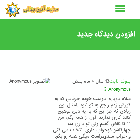
رفتن
به
محتوای
اصلی
افزودن دیدگاه جدید
پیوند ثابت
13 سال 4 ماه پیش
:
Anonymous
سلام دوباره. دوست خوبم حرفایی که به
کورش زدم راجع به تو نبودا.امثال اون
زیادن که جز این که به یه دین توهین
کنند کاری ندارند. اول از همه بگم: من
11 تا نقض گفتم ولی تو داری سه
چهارتاشو کهجواب داری انتخاب می کنی
و جواب میدی.راست میگی همه رو بگو.