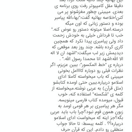
این بهائیه چند ثانیه مکث کرد، بعد
دقیقا مقل کامپیوتر رفت روی برنامه ی
بعدی. میبینی چطور مغزشونو پر می
کنن!خلاصه بهائیه گفت:"بهاءالله پیامبر
بوده و دستور زبانی که اون میگه
درسته.اصلا میتونه دستور رو عوض کنه."
خب تا فرداش خیلی به خودش زحمت
داد ولی پیامبری پیدا نکرد که همچین
کاری کرده باشه. چند روز بعد موقعی که
دیدیمش زیر لب میگفت:"اشهد ان لا اله
الا الله؛اشهد انا محمدا رسول الله." .
درباره ی "خط المکسور": ببین عزیزم، اگر
نظرات قبلی رو دوباره کاااامل بخونی
میبینی که باب میخواسته کاملا ادای
اسلامو دربیاره.ببین حتی اومده کتابشو
(مثل قرآن) به عربی نوشته.میخواسته از
کلمه ی "شکسته" استفاده کنه، خوب
قبول، میومده کتاب فارسی مینویسه.
مگر هر پیامبری بر هر قومی اومد به
زبون همون قوم نبود؟چرا باب باید عربی
بگه؟جز اینه که میخواست ادای اسلامو
دربیاره؟؟ . کلمه یبسط: تا حالا جواب
منطقی رو دادم. این که قرآن حرف