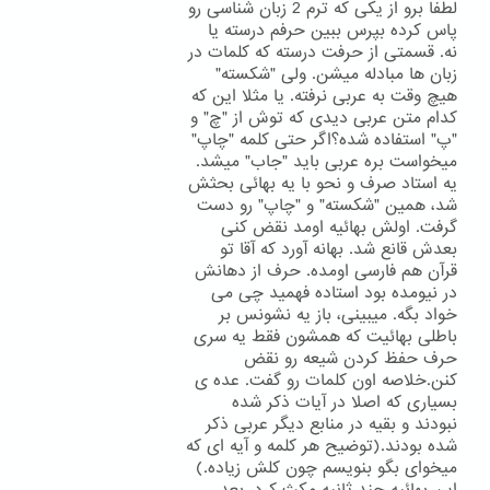
لطفا برو از یکی که ترم 2 زبان شناسی رو
پاس کرده بپرس ببین حرفم درسته یا
نه. قسمتی از حرفت درسته که کلمات در
زبان ها مبادله میشن. ولی "شکسته"
هیچ وقت به عربی نرفته. یا مثلا این که
کدام متن عربی دیدی که توش از "چ" و
"پ" استفاده شده؟اگر حتی کلمه "چاپ"
میخواست بره عربی باید "جاب" میشد.
یه استاد صرف و نحو با یه بهائی بحثش
شد، همین "شکسته" و "چاپ" رو دست
گرفت. اولش بهائیه اومد نقض کنی
بعدش قانع شد. بهانه آورد که آقا تو
قرآن هم فارسی اومده. حرف از دهانش
در نیومده بود استاده فهمید چی می
خواد بگه. میبینی، باز یه نشونس بر
باطلی بهائیت که همشون فقط یه سری
حرف حفظ کردن شیعه رو نقض
کنن.خلاصه اون کلمات رو گفت. عده ی
بسیاری که اصلا در آیات ذکر شده
نبودند و بقیه در منابع دیگر عربی ذکر
شده بودند.(توضیح هر کلمه و آیه ای که
میخوای بگو بنویسم چون کلش زیاده.)