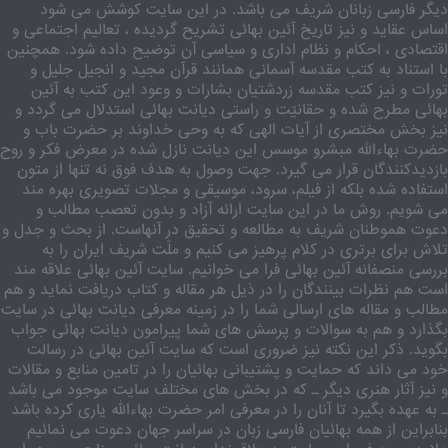
دیگر فارسی زبانان شریف می باشد. در این سایت کوشش می شود
اساس عقاید و نیز تاریخ آئین بهائی تشریح گردیده ، تعالیم اجتماعی و
اقتصادی ، احکام و نظام اداری و سیاسی آن توضیح داده شود. همچنین
با استناد به کتب مقدسه آسمانی همانند قرآن مجید و انجیل جلیل و
تورات و نیز کتب مقدسه زردشتیان بشارات و وعود این کتب به آئین
بهائی مطرح شده و حقانیّت و راستی دیانت بهائی استدلال می گردد و
نیز بخش مختصری از آیات الهی که به وحی خداوند بر حضرت باب و
حضرت بهاءالله مبشرو موسس این دیانت نازل شده در معرض فکر و روح
بازدیدکنندگان قرار می گیرد. جهت وصول به هدف فوق نه تنها از متون
استفاده شده بلکه از فیلم، سرود، موسیقی و مجلات تصویری بهره مند
می شویم. روش ما در این سایت ارائه آزاد و بدون تعصب مطالب و
دعوت هموطنان شریف به مطالعه و تحقیق در آنهاست. از بحث و جدل و
تلاش برای برتری در کلام پرهیز می کنیم و ملّت شریف ایران را به
بررسی منصفانه آئین بهائی فرا می خوانیم. سایت آئین بهائی علاقه مند
است هم نظرات بینندگان را در ذیل هر مقاله و کتاب دریافت نماید و هم
مطالب و مقاله های ارسالی شما را در زمینه معرفی دیانت بهائی در سایت
بگذارد و هم به سوالات و پرسش های شما پیرامون دیانت بهائی جواب
بگوید. ذکر این نکته نیز ضروری است که سایت آئین بهائی در رسالت
خود می داند که حمایت و پشتیبانی بهائیان را در تامین منابع و مقالات
و نیز آثار هنری دیگر ـ که در بخش های مختلف سایت موجود می باشد
ـ به عهده بگیرد تا آنان را در معرفی امر حضرت بهاءالله یاری کرده باشد
بنابراین از همه بهائیان فارسی زبان در سراسر جهان دعوت می نمائیم