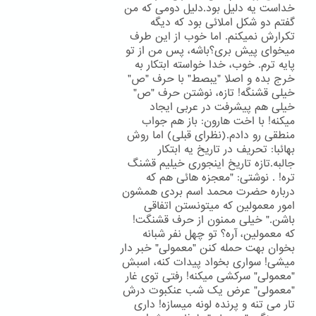
خداست یه دلیل بود.دلیل دومی که من
گفتم دو شکل املائی بود که دیگه
تکرارش نمیکنم. اما خوب از این طرف
میخوای پیش بری؟باشه، پس من از تو
پایه ترم. خوب، خدا خواسته ابتکار به
خرج بده و اصلا "یبصط" با حرف "ص"
خیلی قشنگه! تازه، نوشتن حرف "ص"
خیلی هم پیشرفت در عربی ایجاد
میکنه! با اخت هارون: باز هم جواب
منطقی رو دادم.(نظرای قبلی) اما روش
بهائبا: تحریف در تاریخ یه ابتکار
جالبه.تازه تاریخ اینجوری خیلیم قشنگ
تره! . نوشتی: "معجزه هائی هم که
درباره حضرت محمد اسم بردی همشون
امور معمولین که میتونستن اتفاقی
باشن." خیلی ممنون از حرف قشنگت!
که معمولین، آره؟ تو چهل نفر شبانه
بخوان بهت حمله کنن "معمولی" خبر دار
میشی! سواری بخواد پیدات کنه، اسبش
"معمولی" سرکشی میکنه! رفتی توی غار
"معمولی" عرض یک شب عنکبوت درش
تار می تنه و پرنده لونه میسازه! داری