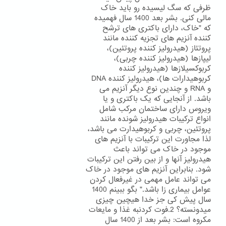
ظرفی که سگ لیسیده رو باید خاک
مالی کنی. بشر بعد 1400 سال فهمیده
که "خاک، دارای باکتری های ترشح
کننده آنزیم های تجزیه کننده مانند
پروتئاز (هیدرولیز کننده پروتئین)،
لیپازها (هیدرولیز کننده چربی)،
کربوکسیلازها (هیدرولیز کننده
کربوهیدارات ها)، هیدرولیز کننده DNA
و RNA و چندین نوع دیگر آنزیم می
باشد. از آنجایی که یک باکتری و یا
ویروس دارای ساختمان مرکب شامل
انواع ترکیبات هیدرولیز شونده مانند
پروتئین، چربی و کربوهیدارت می باشد،
لذا مجاورت این ترکیبات با آنزیم های
موجود در خاک می تواند باعث
هیدرولیز آنها و از بین رفتن این ترکیبات
شود. بنابراین آنزیم های موجود در خاک
می تواند عامل مهمی در غیرفعال کردن
عوامل بیماری زا باشد." بگو ببینم 1400
سال پیش کی جز خدا هیچین چیزی
میدونسته؟ 2.فوت کردنبه غذا و مایعات
مکروه است: بشر بعد از 1400 سال