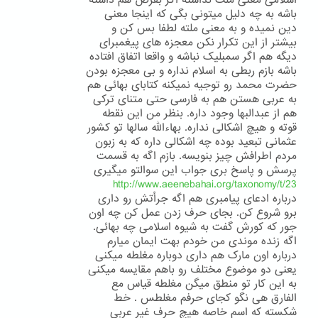
اسلامی معنی ملت نداشته اگر بفرض هم داشته
باشه به چه دلیل میتونی بگی که اینجا معنی
دین نمیده و به معنی ملته لطفا بس کن و
بیشتر از این تکرار نکن معجزه های پیغمبرای
دیگه هم اگر سمبلیک نباشه و واقعا اتفاق افتاده
باشه بازم ربطی به اسلام نداره و بی معجزه بودن
حضرت محمد رو توجیه نمیکنه کتابای بهائی هم
به عربی هستن هم به فارسی حتی متنای ترکی
هم از عبدالبها وجود داره. بنظر من این نقطه
قوته و هیچ اشکالی نداره. بهاءالله سالها تو کشور
عثمانی تبعید بوده چه اشکالی داره که به زبون
مردم اطرافش چیز بنویسه. بازم اگه به قسمت
پرسش و پاسخ بری جواب این سوالتو میگیری
http://www.aeenebahai.org/taxonomy/t/23
درباره ادعای پیامبری هم اگه جرأتش رو داری
برو شروع کن. بجای حرف زدن عمل کن چه اون
جور که کورش گفت به شیوه اسلامی چه بهائی.
اگه زنده موندی من خودم بهت ایمان میارم
درباره اون مارک هم داری دوباره مغلطه میکنی
یعنی دو موضوع مختلف رو باهم مقایسه میکنی
به این کار تو منطق میگن مغلطه قیاس مع
الفارق هی نگو کجای حرفم مغلطس . خط
شکسته که اسم خاصه هیچ حرف غیر عربی