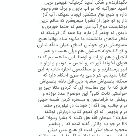
نگهدارنده و شکر. اسید کربنیک طبیعی ترین
اسید خوراکیه که تو آب بارون و برف هم وجود
داره و هیچ نوع مشکلی ایجاد نمیکنه. آب گاز
دار رو تو خیل از کشورا میفروشن که سالم ترین
نوشابست دوغ آب علی هم که حتما خوردی و
دیدی که چقدر گاز داره اینا همه گاز کربنیکه که
بنظر ملاهای دانشمند ما مکروه میاد بهائیا هیچ
ممنوعیتی برای خوندن کتابای ادیان دیگه ندارن
و تو کتابخونه همشون هم قرآن هست و هم
انجیل و هم تورات و اوستا. این ما هستیم که به
فتوای آخوندا تورات رو نجس میدونیم و اونو با
انبر برمیداریم و تو مملکتمون اجازه چاپ به این
کتابا نمیدیم. هر دینی یه سری احکام داره که
ممکنه بعضیاش مشابه دین قبل باشه بعضیاش
فرق کنه با این مقایسه ای که کردی مثلا چی رو
خواستی ثابت کنی؟ این موضوع عدد نوزده و
ربطش به فراماسون و مسخره کردن شیعه خیلی
برام جالب بود اگه از خودت در نیاوردی حتما
برام بنویس که تو کدوم کتاب دربارش نوشته
عبارت " سبحان الله هل کنت الا بشرا رسولا" اسرا
93 در جواب اونائی گفته شده که از پیغمبر
معجزه میخواستن امت تو هیچ متن دینی