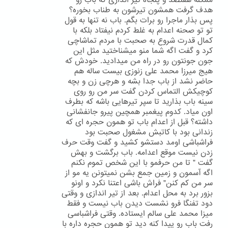
ممکنه هفتصد و پنجاه تیر اندازی که باب رو
هدف گرفت همشون تیرشون به طناب بخوره؟
پس بذار ماجرا رو برات بگم. باب نه تنها به قول
تو تو صحنه اعدام به غلط کردم نیفتاد بلکه با
کمال قدرت شروع به صحبت با مردم تماشاچی
کرد و گفت اگه شما منو میشناختید مثل این
جون جونتون رو در راه من میدادید. خودش که
هیج میرزا محمد علی زنوزی بیست ساله هم
حاضر نشد از باب جدا بشه و هرچی زن و بچه
کوچیکش التماس کردن گفت سر من رو روی
سینه باب بذارید تا سپر تیرهایی باشه که بطرف
اون میاد. کدوم پیغمبر همچین پیرو جانفشانی
داشته؟ قبل از اعدام باب تو همون حجره ای که
زندانی بود با کاتبش مشغول صحبت بود
فراشباشی اومد دستشو کشید و گفت وقت حرف
زدن نیست موقع اعدامه. باب برگشت و بهش
گفت " تا من حرفمو با این شخص تموم نکنم
اگه آسمون و زمین جمع بشن نمیتونن یه مو از
سر من کم کنن" فراش باشی اعتنا نکرد و اونو
بزور برد به محل اعدام. بعد از تیر اندازی و وقتی
دود تفنگا فرو نشست دیدن باب نیست و فقط
میزا محمد علی سالم ایستاده. وقتی فراشباسی
رفت باب رو پیدا کنه دید تو همون حجره داره با