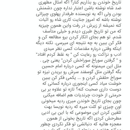
تاریخ خوندن رو بذاریم کنار؟ اگه امثال مطهری
ضد شاه نوشته باشن اعتبار نداره چون دشمنش
بودن ولی اگه یه نویسنده طرفدار پهلوی چیزائی
نوشته باشه که امروز جنایت کاری شاه رو اثبات
کنه نمیشه از زیرش در رفت واین همون چیزیه
که من تو تاریخ طبری دیدم و خیلی متأسف
شدم. تو هم بجای اتکار کردن برو مطالعه کن و
فکر کن ببین به چه نتیجه ای میرسی. نکته دیگه
اینکه وقتی درباره مقدسات کسی نظر میدی
ادب و نزاکت رو رعایت کن " به غلط کردم افتاد"
و " گرفتن سوراخ سوراخش کردن" یعنی چی .
مثل این میمنونه که کسی درباره امام حسین
بگه گرفتن مثل گوسفند سرش رو بریدن نیزه تو
سوراخ حلقش کردن و ... یکمی فکر کن ببین
خوشت میاد کسی اینجوری درباره کسانی که
دوست داری صحبت کنه؟ تازه تو علاوه بر بی
حرمتی از خودت چرندیات هم اضافه میکنی
چون بجای تاریخ خوندن میری ردیه میخونی
اون چیزی تو کلت میره که ردیه نویسا بهت
تلقین کردن این موضوعی که با این بی ادبی
مطرحش کردی اگه تاریخ بخونی از همون
معجزه هائیه که دنبالشی تو فکر نکردی چطور