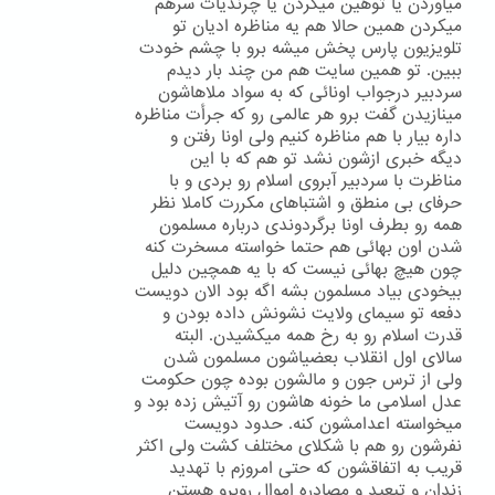
میاوردن یا توهین میکردن یا چرندیات سرهم
میکردن همین حالا هم یه مناظره ادیان تو
تلویزیون پارس پخش میشه برو با چشم خودت
ببین. تو همین سایت هم من چند بار دیدم
سردبیر درجواب اونائی که به سواد ملاهاشون
مینازیدن گفت برو هر عالمی رو که جرأت مناظره
داره بیار با هم مناظره کنیم ولی اونا رفتن و
دیگه خبری ازشون نشد تو هم که با این
مناظرت با سردبیر آبروی اسلام رو بردی و با
حرفای بی منطق و اشتباهای مکررت کاملا نظر
همه رو بطرف اونا برگردوندی درباره مسلمون
شدن اون بهائی هم حتما خواسته مسخرت کنه
چون هیچ بهائی نیست که با یه همچین دلیل
بیخودی بیاد مسلمون بشه اگه بود الان دویست
دفعه تو سیمای ولایت نشونش داده بودن و
قدرت اسلام رو به رخ همه میکشیدن. البته
سالای اول انقلاب بعضیاشون مسلمون شدن
ولی از ترس جون و مالشون بوده چون حکومت
عدل اسلامی ما خونه هاشون رو آتیش زده بود و
میخواسته اعدامشون کنه. حدود دویست
نفرشون رو هم با شکلای مختلف کشت ولی اکثر
قریب به اتفاقشون که حتی امروزم با تهدید
زندان و تبعید و مصادره اموال روبرو هستن