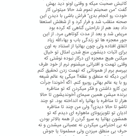
کاتبش صحبت میکه و وقتی اونو دید بهش
گفت "من صحبتم تموم شد حالا میتونی کار
خودت رو انجام بدی" فراش باشی با دیدن این
صحنه منقلب شد و فرار کرد و از شغلش استعفا
داد بعد هم از ناراحتی گناهی که کرده بود
مریض شد و بعد از مدت کوتاهی مرد. از این
جور معجزه ها تو زندگی باب و بهاءالله زیاد
اتفاق افتاده ولی چون بهائیا از استناد به اون
برای اثبات دینشون منع شدن امثال تو خیال
میکنن هیچ معجزه ای درکار نبوده نوشتی که
وقتی تهمت و افترائی میشنوم نرم از خود طرف
بپرسم برم از همونائی که تهمت زدن تحقیق کنم
این دیگه ته منطق و عقله!! میگی یه عالم شیعه
رو با یه عالم بهائی روبرو کنم. اگه آخوندا جرأت
ین کارو داشتن و فکر میکردن که تو مناظره
برنده میشن همین سیمای آخوندیشون تا حالا
هزار تا مناظره با بهائیا راه انداخته بود. تو چند
تاشو تا حالا دیدی؟ ولی من چند تا مناظره
ادیان تو تلویزیونای ماهواره ای دیدم که تو
همشون بهائیا یه سرو گردن از همه بالاتر بودن.
نه بی احترامی میکردن نه عصبانی میشدن و نه
حرف بی منطق میزدن ولی مسلمونا یا جوش