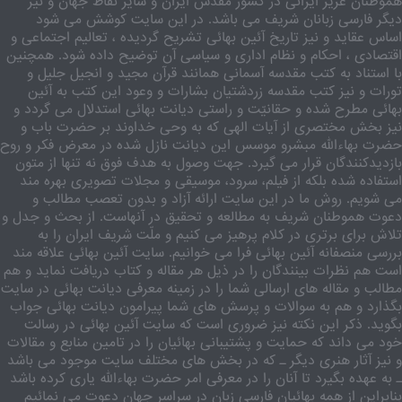
هموطنان عزیز ایرانی در کشور مقدّس ایران و سایر نقاط جهان و نیز
دیگر فارسی زبانان شریف می باشد. در این سایت کوشش می شود
اساس عقاید و نیز تاریخ آئین بهائی تشریح گردیده ، تعالیم اجتماعی و
اقتصادی ، احکام و نظام اداری و سیاسی آن توضیح داده شود. همچنین
با استناد به کتب مقدسه آسمانی همانند قرآن مجید و انجیل جلیل و
تورات و نیز کتب مقدسه زردشتیان بشارات و وعود این کتب به آئین
بهائی مطرح شده و حقانیّت و راستی دیانت بهائی استدلال می گردد و
نیز بخش مختصری از آیات الهی که به وحی خداوند بر حضرت باب و
حضرت بهاءالله مبشرو موسس این دیانت نازل شده در معرض فکر و روح
بازدیدکنندگان قرار می گیرد. جهت وصول به هدف فوق نه تنها از متون
استفاده شده بلکه از فیلم، سرود، موسیقی و مجلات تصویری بهره مند
می شویم. روش ما در این سایت ارائه آزاد و بدون تعصب مطالب و
دعوت هموطنان شریف به مطالعه و تحقیق در آنهاست. از بحث و جدل و
تلاش برای برتری در کلام پرهیز می کنیم و ملّت شریف ایران را به
بررسی منصفانه آئین بهائی فرا می خوانیم. سایت آئین بهائی علاقه مند
است هم نظرات بینندگان را در ذیل هر مقاله و کتاب دریافت نماید و هم
مطالب و مقاله های ارسالی شما را در زمینه معرفی دیانت بهائی در سایت
بگذارد و هم به سوالات و پرسش های شما پیرامون دیانت بهائی جواب
بگوید. ذکر این نکته نیز ضروری است که سایت آئین بهائی در رسالت
خود می داند که حمایت و پشتیبانی بهائیان را در تامین منابع و مقالات
و نیز آثار هنری دیگر ـ که در بخش های مختلف سایت موجود می باشد
ـ به عهده بگیرد تا آنان را در معرفی امر حضرت بهاءالله یاری کرده باشد
بنابراین از همه بهائیان فارسی زبان در سراسر جهان دعوت می نمائیم