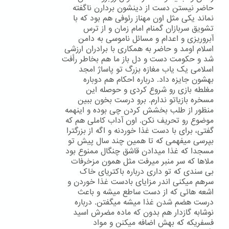
حاضر نیستن دست از دینشون بردارن ناگفته
نماند یکی مثل اون مهناز رئوفی هم بود که با
تشویق سربازان گمنام امام زمان و از ترس
آبروریزی و اعدام و مسائل ناموسی به دامن
اسلام اومد و حاضر به همکاری با برادران ارزشی
شد و حکومت دست و دل باز ما هم بخاطر رأفت
اسلامی یک یاب مغازه بزرگ تو پاساژ امجد
بهشون جایزه داد. درباره احکام هم دوباره
مغلطه بازی رو شروع کردی و حوصله این
مسخره بازیاتو ندارم. برو درست بخون ببین
منظور از طلب بخشش کردن چی بوده و اینهمه
موضوع رو تحریف نکن. اون آداب کاملی هم که
گفتی، برای با دست غذا خوردنه و اگه از بزرگترا
بپرسی میفهمی که تا همین چند سال پیش تو
مسجدا که غذا میدادن قاشق چنگال ممنوع بود
ملاها که سر منبر میرفت مثل همون مزخرفات
بی سندی که تو داری درباره باکتریای خاک
سرهم میکنی اندر مزایای بادست غذا خوردن و
اشعه هائی که از دست ساطع میشه و باعث
درست هضم شدن غذا میشه میگفتن. درباره
نوشابه گازدار هم بدون که ماده مضرش اسید
فسفریکه که بهش اضافه میکنن و مواد