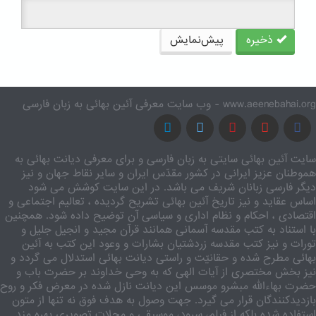
ذخیره
پیش‌نمایش
www.aeenebahai.org - وب سایت معرفی آئین بهائی به زبان فارسی
سایت آئین بهائی سایتی به زبان فارسی و برای معرفی دیانت بهائی به
هموطنان عزیز ایرانی در کشور مقدّس ایران و سایر نقاط جهان و نیز
دیگر فارسی زبانان شریف می باشد. در این سایت کوشش می شود
اساس عقاید و نیز تاریخ آئین بهائی تشریح گردیده ، تعالیم اجتماعی و
اقتصادی ، احکام و نظام اداری و سیاسی آن توضیح داده شود. همچنین
با استناد به کتب مقدسه آسمانی همانند قرآن مجید و انجیل جلیل و
تورات و نیز کتب مقدسه زردشتیان بشارات و وعود این کتب به آئین
بهائی مطرح شده و حقانیّت و راستی دیانت بهائی استدلال می گردد و
نیز بخش مختصری از آیات الهی که به وحی خداوند بر حضرت باب و
حضرت بهاءالله مبشرو موسس این دیانت نازل شده در معرض فکر و روح
بازدیدکنندگان قرار می گیرد. جهت وصول به هدف فوق نه تنها از متون
استفاده شده بلکه از فیلم، سرود، موسیقی و مجلات تصویری بهره مند