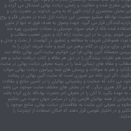
بهائی مطرح شده و حقانیّت و راستی دیانت بهائی استدلال می گردد و
نیز بخش مختصری از آیات الهی که به وحی خداوند بر حضرت باب و
حضرت بهاءالله مبشرو موسس این دیانت نازل شده در معرض فکر و روح
بازدیدکنندگان قرار می گیرد. جهت وصول به هدف فوق نه تنها از متون
استفاده شده بلکه از فیلم، سرود، موسیقی و مجلات تصویری بهره مند
می شویم. روش ما در این سایت ارائه آزاد و بدون تعصب مطالب و
دعوت هموطنان شریف به مطالعه و تحقیق در آنهاست. از بحث و جدل و
تلاش برای برتری در کلام پرهیز می کنیم و ملّت شریف ایران را به
بررسی منصفانه آئین بهائی فرا می خوانیم. سایت آئین بهائی علاقه مند
است هم نظرات بینندگان را در ذیل هر مقاله و کتاب دریافت نماید و هم
مطالب و مقاله های ارسالی شما را در زمینه معرفی دیانت بهائی در سایت
بگذارد و هم به سوالات و پرسش های شما پیرامون دیانت بهائی جواب
بگوید. ذکر این نکته نیز ضروری است که سایت آئین بهائی در رسالت
خود می داند که حمایت و پشتیبانی بهائیان را در تامین منابع و مقالات
و نیز آثار هنری دیگر ـ که در بخش های مختلف سایت موجود می باشد
ـ به عهده بگیرد تا آنان را در معرفی امر حضرت بهاءالله یاری کرده باشد
بنابراین از همه بهائیان فارسی زبان در سراسر جهان دعوت می نمائیم
علاوه بر معرفی این سایت به علاقمندان دیانت بهائی، منابع موجود را
تکثیر و در اختیار نفوسی قرار دهند که امکان استفاده از اینترنت را
ندارند.