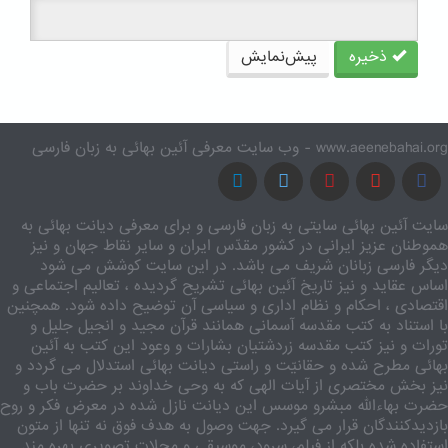
ذخیره
پیش‌نمایش
www.aeenebahai.org - وب سایت معرفی آئین بهائی به زبان فارسی
سایت آئین بهائی سایتی به زبان فارسی و برای معرفی دیانت بهائی به
هموطنان عزیز ایرانی در کشور مقدّس ایران و سایر نقاط جهان و نیز
دیگر فارسی زبانان شریف می باشد. در این سایت کوشش می شود
اساس عقاید و نیز تاریخ آئین بهائی تشریح گردیده ، تعالیم اجتماعی و
اقتصادی ، احکام و نظام اداری و سیاسی آن توضیح داده شود. همچنین
با استناد به کتب مقدسه آسمانی همانند قرآن مجید و انجیل جلیل و
تورات و نیز کتب مقدسه زردشتیان بشارات و وعود این کتب به آئین
بهائی مطرح شده و حقانیّت و راستی دیانت بهائی استدلال می گردد و
نیز بخش مختصری از آیات الهی که به وحی خداوند بر حضرت باب و
حضرت بهاءالله مبشرو موسس این دیانت نازل شده در معرض فکر و روح
بازدیدکنندگان قرار می گیرد. جهت وصول به هدف فوق نه تنها از متون
استفاده شده بلکه از فیلم، سرود، موسیقی و مجلات تصویری بهره مند