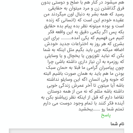
هم ميشود در کنار هم با صلح و دوستی بدون
فرق گذاشتن زن و مرد ميتوان به حقايقی
رسيد که همه بشر به دنبال اون ميگردند من
عقيده خودم اين است که (انسانی که زنده
است و بوده ميتونه نظر بده پيام بده حقايق
بکه پس اگر يکمی دقيق به اين واقعه فکر
کنيم می فهميم که يکی آمده......... برای اين
بشری که هر روز به اختراعات جديد خودش
اضافه ميکنه چی بايد بگيم مثل اينکه به شما
بکن که نبايد تلوزيون يا يخچال و يا وسايلی
که روزمره به آن نياز داری داشته باشی چرا
چون پيامبران گرامی ما قبلا به حمان سبک
بودن ما هم بايد به همان صورت باشيم البته
که خوبه ولی انسان اگه اين وسايلو نداشته
باشه آيا ميتون تا آخر عمرش زندگی خوبی
داشته باشه مثلم که نه من از همه دوستان
تقاضا دارم که قبل از اينکه نظر زيباشنو بکن به
آينده فکر کنند با تمام وجود دوست می دارم
تمتم شما رو ......ببخشيد
پاسخ
نام شما