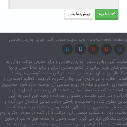
ذخیره
پیش‌نمایش
www.aeenebahai.org - وب سایت معرفی آئین بهائی به زبان فارسی
سایت آئین بهائی سایتی به زبان فارسی و برای معرفی دیانت بهائی به
هموطنان عزیز ایرانی در کشور مقدّس ایران و سایر نقاط جهان و نیز
دیگر فارسی زبانان شریف می باشد. در این سایت کوشش می شود
اساس عقاید و نیز تاریخ آئین بهائی تشریح گردیده ، تعالیم اجتماعی و
اقتصادی ، احکام و نظام اداری و سیاسی آن توضیح داده شود. همچنین
با استناد به کتب مقدسه آسمانی همانند قرآن مجید و انجیل جلیل و
تورات و نیز کتب مقدسه زردشتیان بشارات و وعود این کتب به آئین
بهائی مطرح شده و حقانیّت و راستی دیانت بهائی استدلال می گردد و
نیز بخش مختصری از آیات الهی که به وحی خداوند بر حضرت باب و
حضرت بهاءالله مبشرو موسس این دیانت نازل شده در معرض فکر و روح
بازدیدکنندگان قرار می گیرد. جهت وصول به هدف فوق نه تنها از متون
استفاده شده بلکه از فیلم، سرود، موسیقی و مجلات تصویری بهره مند