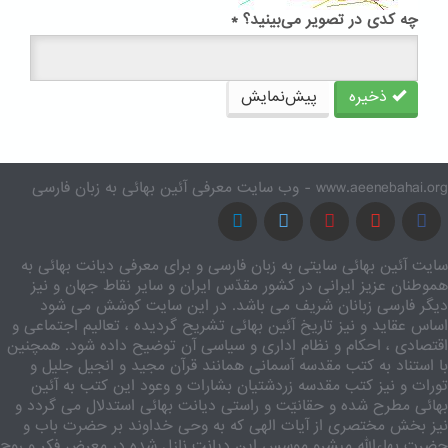
چه کدی در تصویر می‌بینید؟
*
ذخیره
پیش‌نمایش
www.aeenebahai.org - وب سایت معرفی آئین بهائی به زبان فارسی
سایت آئین بهائی سایتی به زبان فارسی و برای معرفی دیانت بهائی به
هموطنان عزیز ایرانی در کشور مقدّس ایران و سایر نقاط جهان و نیز
دیگر فارسی زبانان شریف می باشد. در این سایت کوشش می شود
اساس عقاید و نیز تاریخ آئین بهائی تشریح گردیده ، تعالیم اجتماعی و
اقتصادی ، احکام و نظام اداری و سیاسی آن توضیح داده شود. همچنین
با استناد به کتب مقدسه آسمانی همانند قرآن مجید و انجیل جلیل و
تورات و نیز کتب مقدسه زردشتیان بشارات و وعود این کتب به آئین
بهائی مطرح شده و حقانیّت و راستی دیانت بهائی استدلال می گردد و
نیز بخش مختصری از آیات الهی که به وحی خداوند بر حضرت باب و
حضرت بهاءالله مبشرو موسس این دیانت نازل شده در معرض فکر و روح