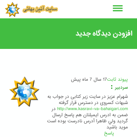
رفتن
به
محتوای
اصلی
افزودن دیدگاه جدید
پیوند ثابت
17 سال 7 ماه پیش
:
سردبیر
شهرام عزیز در سایت زیر کتابی در جواب به
شبهات کسروی در دسترس قرار گرفته
http://www.kasravi-va-bahaigari.com
در
ضمن به ادرس ايميلتان هم پاسخ ارسال
گرديد ولي ظاهرا آدرس نادرست بوده است
موید باشید
پاسخ