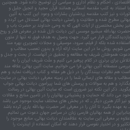
اقتصادی ، احکام و نظام اداری و سیاسی آن توضیح داده شود. همچنین
با استناد به کتب مقدسه آسمانی همانند قرآن مجید و انجیل جلیل و
تورات و نیز کتب مقدسه زردشتیان بشارات و وعود این کتب به آئین
بهائی مطرح شده و حقانیّت و راستی دیانت بهائی استدلال می گردد و
نیز بخش مختصری از آیات الهی که به وحی خداوند بر حضرت باب و
حضرت بهاءالله مبشرو موسس این دیانت نازل شده در معرض فکر و روح
بازدیدکنندگان قرار می گیرد. جهت وصول به هدف فوق نه تنها از متون
استفاده شده بلکه از فیلم، سرود، موسیقی و مجلات تصویری بهره مند
می شویم. روش ما در این سایت ارائه آزاد و بدون تعصب مطالب و
دعوت هموطنان شریف به مطالعه و تحقیق در آنهاست. از بحث و جدل و
تلاش برای برتری در کلام پرهیز می کنیم و ملّت شریف ایران را به
بررسی منصفانه آئین بهائی فرا می خوانیم. سایت آئین بهائی علاقه مند
است هم نظرات بینندگان را در ذیل هر مقاله و کتاب دریافت نماید و هم
مطالب و مقاله های ارسالی شما را در زمینه معرفی دیانت بهائی در سایت
بگذارد و هم به سوالات و پرسش های شما پیرامون دیانت بهائی جواب
بگوید. ذکر این نکته نیز ضروری است که سایت آئین بهائی در رسالت
خود می داند که حمایت و پشتیبانی بهائیان را در تامین منابع و مقالات
و نیز آثار هنری دیگر ـ که در بخش های مختلف سایت موجود می باشد
ـ به عهده بگیرد تا آنان را در معرفی امر حضرت بهاءالله یاری کرده باشد
بنابراین از همه بهائیان فارسی زبان در سراسر جهان دعوت می نمائیم
علاوه بر معرفی این سایت به علاقمندان دیانت بهائی، منابع موجود را
تکثیر و در اختیار نفوسی قرار دهند که امکان استفاده از اینترنت را
ندارند.