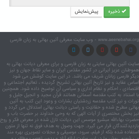
ذخیره
پیش‌نمایش
www.aeenebahai.org - وب سایت معرفی آئین بهائی به زبان فارسی
سایت آئین بهائی سایتی به زبان فارسی و برای معرفی دیانت بهائی به
هموطنان عزیز ایرانی در کشور مقدّس ایران و سایر نقاط جهان و نیز
دیگر فارسی زبانان شریف می باشد. در این سایت کوشش می شود
اساس عقاید و نیز تاریخ آئین بهائی تشریح گردیده ، تعالیم اجتماعی و
اقتصادی ، احکام و نظام اداری و سیاسی آن توضیح داده شود. همچنین
با استناد به کتب مقدسه آسمانی همانند قرآن مجید و انجیل جلیل و
تورات و نیز کتب مقدسه زردشتیان بشارات و وعود این کتب به آئین
بهائی مطرح شده و حقانیّت و راستی دیانت بهائی استدلال می گردد و
نیز بخش مختصری از آیات الهی که به وحی خداوند بر حضرت باب و
حضرت بهاءالله مبشرو موسس این دیانت نازل شده در معرض فکر و روح
بازدیدکنندگان قرار می گیرد. جهت وصول به هدف فوق نه تنها از متون
استفاده شده بلکه از فیلم، سرود، موسیقی و مجلات تصویری بهره مند
می شویم. روش ما در این سایت ارائه آزاد و بدون تعصب مطالب و