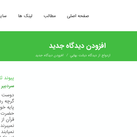
صفحه اصلی
مطالب
لینک ها
سای
رفتن
به
افزودن دیدگاه جدید
محتوای
اصلی
/
ازدواج از ديدگاه ديانت بهايي
افزودن دیدگاه جدید
پیوند ث
:
سردبیر
دوست عز
گرچه رد
پایه خو
حضرت عب
قرآن از
نمیبرند
نمیابند