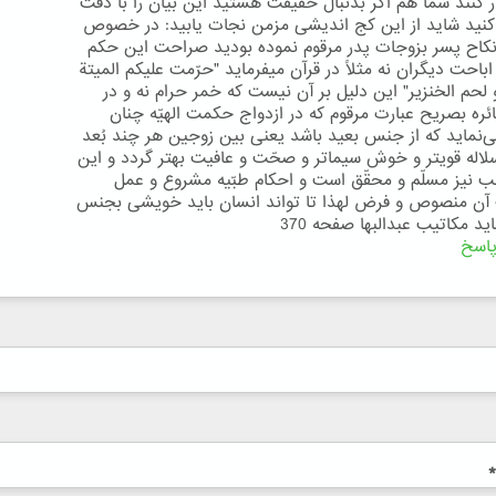
ار کنند شما هم اگر بدنبال حقیقت هستید این بیان را با دقت
کنید شاید از این کج اندیشی مزمن نجات یابید: در خصوص
اح پسر بزوجات پدر مرقوم نموده بوديد صراحت اين حکم
اباحت ديگران نه مثلاً در قرآن ميفرمايد "حرّمت عليکم الميتة
و لحم الخنزير" اين دليل بر آن نيست که خمر حرام نه و در
ائره بصريح عبارت مرقوم که در ازدواج حکمت الهيّه چنان
ی‌نمايد که از جنس بعيد باشد يعنی بين زوجين هر چند بُعد
لاله قويتر و خوش سيماتر و صحّت و عافيت بهتر گردد و اين
 نيز مسلّم و محقّق است و احکام طبّيه مشروع و عمل
ن منصوص و فرض لهذا تا تواند انسان بايد خويشی بجنس
يد مکاتیب عبدالبها صفحه 370
اسخ
*