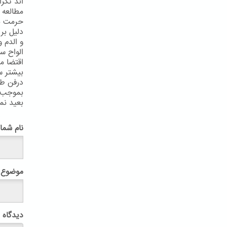
اند تکر
مطالعه 
حرمت نک
دليل بر 
و الدم 
الواح س
اقتضا م
بيشتر س
درفن طب
بموجب آ
بعيد نما
پ
نام شما
موضوع
دیدگاه