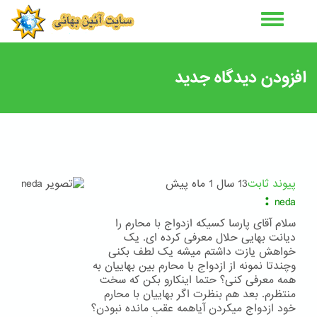
رفتن
به
محتوای
اصلی
افزودن دیدگاه جدید
پیوند ثابت
13 سال 1 ماه پیش
:
neda
سلام آقای پارسا کسیکه ازدواج با محارم را
دیانت بهایی حلال معرفی کرده ای. یک
خواهش یازت داشتم میشه یک لطف بکنی
وچندتا نمونه از ازدواج با محارم بین بهاییان به
همه معرفی کنی؟ حتما اینکارو بکن که سخت
منتظرم. بعد هم بنظرت اگر بهاییان با محارم
خود ازدواج میکردن آیاهمه عقب مانده نبودن؟