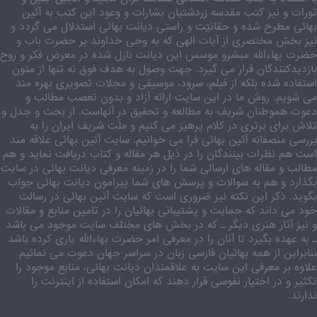
تورات و نیز کتب مقدسه زردشتیان بشارات و وعود این کتب به آئین
بهائی مطرح شده و حقانیّت و راستی دیانت بهائی استدلال می گردد و
نیز بخش مختصری از آیات الهی که به وحی خداوند بر حضرت باب و
حضرت بهاءالله مبشرو موسس این دیانت نازل شده در معرض فکر و روح
بازدیدکنندگان قرار می گیرد. جهت وصول به هدف فوق نه تنها از متون
استفاده شده بلکه از فیلم، سرود، موسیقی و مجلات تصویری بهره مند
می شویم. روش ما در این سایت ارائه آزاد و بدون تعصب مطالب و
دعوت هموطنان شریف به مطالعه و تحقیق در آنهاست. از بحث و جدل و
تلاش برای برتری در کلام پرهیز می کنیم و ملّت شریف ایران را به
بررسی منصفانه آئین بهائی فرا می خوانیم. سایت آئین بهائی علاقه مند
است هم نظرات بینندگان را در ذیل هر مقاله و کتاب دریافت نماید و هم
مطالب و مقاله های ارسالی شما را در زمینه معرفی دیانت بهائی در سایت
بگذارد و هم به سوالات و پرسش های شما پیرامون دیانت بهائی جواب
بگوید. ذکر این نکته نیز ضروری است که سایت آئین بهائی در رسالت
خود می داند که حمایت و پشتیبانی بهائیان را در تامین منابع و مقالات
و نیز آثار هنری دیگر ـ که در بخش های مختلف سایت موجود می باشد
ـ به عهده بگیرد تا آنان را در معرفی امر حضرت بهاءالله یاری کرده باشد
بنابراین از همه بهائیان فارسی زبان در سراسر جهان دعوت می نمائیم
علاوه بر معرفی این سایت به علاقمندان دیانت بهائی، منابع موجود را
تکثیر و در اختیار نفوسی قرار دهند که امکان استفاده از اینترنت را
ندارند.