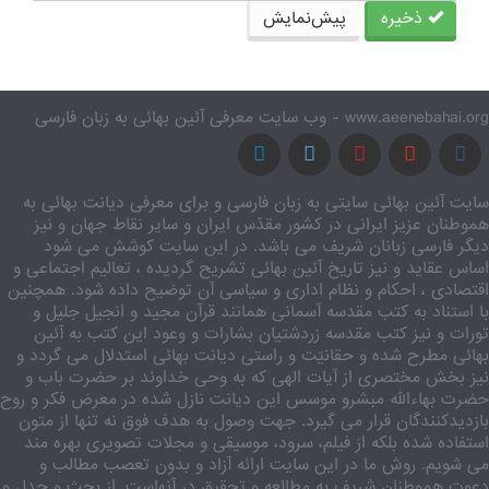
ذخیره
پیش‌نمایش
www.aeenebahai.org - وب سایت معرفی آئین بهائی به زبان فارسی
سایت آئین بهائی سایتی به زبان فارسی و برای معرفی دیانت بهائی به
هموطنان عزیز ایرانی در کشور مقدّس ایران و سایر نقاط جهان و نیز
دیگر فارسی زبانان شریف می باشد. در این سایت کوشش می شود
اساس عقاید و نیز تاریخ آئین بهائی تشریح گردیده ، تعالیم اجتماعی و
اقتصادی ، احکام و نظام اداری و سیاسی آن توضیح داده شود. همچنین
با استناد به کتب مقدسه آسمانی همانند قرآن مجید و انجیل جلیل و
تورات و نیز کتب مقدسه زردشتیان بشارات و وعود این کتب به آئین
بهائی مطرح شده و حقانیّت و راستی دیانت بهائی استدلال می گردد و
نیز بخش مختصری از آیات الهی که به وحی خداوند بر حضرت باب و
حضرت بهاءالله مبشرو موسس این دیانت نازل شده در معرض فکر و روح
بازدیدکنندگان قرار می گیرد. جهت وصول به هدف فوق نه تنها از متون
استفاده شده بلکه از فیلم، سرود، موسیقی و مجلات تصویری بهره مند
می شویم. روش ما در این سایت ارائه آزاد و بدون تعصب مطالب و
دعوت هموطنان شریف به مطالعه و تحقیق در آنهاست. از بحث و جدل و