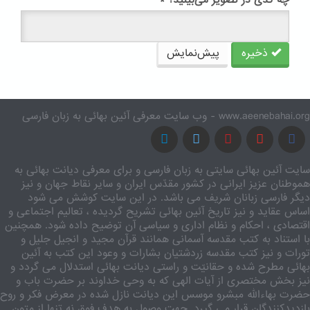
چه کدی در تصویر می‌بینید؟
*
ذخیره
پیش‌نمایش
www.aeenebahai.org - وب سایت معرفی آئین بهائی به زبان فارسی
سایت آئین بهائی سایتی به زبان فارسی و برای معرفی دیانت بهائی به
هموطنان عزیز ایرانی در کشور مقدّس ایران و سایر نقاط جهان و نیز
دیگر فارسی زبانان شریف می باشد. در این سایت کوشش می شود
اساس عقاید و نیز تاریخ آئین بهائی تشریح گردیده ، تعالیم اجتماعی و
اقتصادی ، احکام و نظام اداری و سیاسی آن توضیح داده شود. همچنین
با استناد به کتب مقدسه آسمانی همانند قرآن مجید و انجیل جلیل و
تورات و نیز کتب مقدسه زردشتیان بشارات و وعود این کتب به آئین
بهائی مطرح شده و حقانیّت و راستی دیانت بهائی استدلال می گردد و
نیز بخش مختصری از آیات الهی که به وحی خداوند بر حضرت باب و
حضرت بهاءالله مبشرو موسس این دیانت نازل شده در معرض فکر و روح
بازدیدکنندگان قرار می گیرد. جهت وصول به هدف فوق نه تنها از متون