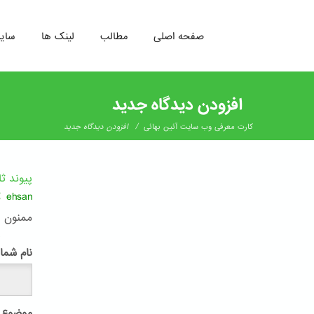
صفحه اصلی
مطالب
لینک ها
سای
رفتن
به
افزودن دیدگاه جدید
محتوای
اصلی
/
كارت معرفى وب سايت آئين بهائى
افزودن دیدگاه جدید
پیوند ث
:
ehsan
ممنون ع
پ
نام شما
موضوع