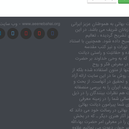
 بهائی به هموطنان عزیز ایرانی
www.aeenebahai.org - وب سایت معرفی آئین بهائی به زبان فارسی
زبانان شریف می باشد. در این
تشریح گردیده ، تعالیم
یح داده شود. همچنین با استناد
تورات و نیز کتب مقدسه
ه و حقانیّت و راستی دیانت
 که به وحی خداوند بر حضرت
در معرض فکر و روح
ا از متون استفاده شده بلکه از
وش ما در این سایت ارائه آزاد
 تحقیق در آنهاست. از بحث و
ف ایران را به بررسی منصفانه
ت هم نظرات بینندگان را در ذیل
الی شما را در زمینه معرفی
 شما پیرامون دیانت بهائی
بهائی در رسالت خود می داند که
یز آثار هنری دیگر ـ که در بخش
را در معرفی امر حضرت بهاءالله
اسر جهان دعوت می نمائیم علاوه