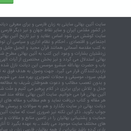
سایت آئین بهائی سایتی به زبان فارسی و برای معرفی دیانت
در کشور مقدّس ایران و سایر نقاط جهان و نیز دیگر فارسی 
سایت کوشش می شود اساس عقاید و نیز تاریخ آئین بهائی 
اجتماعی و اقتصادی ، احکام و نظام اداری و سیاسی آن توض
به کتب مقدسه آسمانی همانند قرآن مجید و انجیل جلیل و 
زردشتیان بشارات و وعود این کتب به آئین بهائی مطرح شد
بهائی استدلال می گردد و نیز بخش مختصری از آیات الهی
باب و حضرت بهاءالله مبشرو موسس این دیانت نازل شده 
بازدیدکنندگان قرار می گیرد. جهت وصول به هدف فوق نه تنه
فیلم، سرود، موسیقی و مجلات تصویری بهره مند می شویم. ر
و بدون تعصب مطالب و دعوت هموطنان شریف به مطالعه و
جدل و تلاش برای برتری در کلام پرهیز می کنیم و ملّت شری
آئین بهائی فرا می خوانیم. سایت آئین بهائی علاقه مند اس
هر مقاله و کتاب دریافت نماید و هم مطالب و مقاله های ارس
دیانت بهائی در سایت بگذارد و هم به سوالات و پرسش های
جواب بگوید. ذکر این نکته نیز ضروری است که سایت آئین 
حمایت و پشتیبانی بهائیان را در تامین منابع و مقالات و ن
های مختلف سایت موجود می باشد ـ به عهده بگیرد تا آنان 
یاری کرده باشد بنابراین از همه بهائیان فارسی زبان در سر