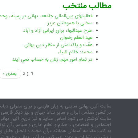
مطالب منتخب
فعالیتهای بین‌المللی جامعهء بهائی در زمینهء وحد
سخنی با هموطنان عزیز
طرحِ عبدالبهاء برایِ ایرانی آزاد و آباد
عید اعظم رضوان
عفّت و پاکدامنی از منظر دین بهائی
محمد: خاتم انبیاء
در تمام امور مهم،‌ زنان به حساب نمي آيند
1 از 2
بعدی ›
سایت آئین بهائی سایتی به زبان فارسی و برای معرفی دیانت
در کشور مقدّس ایران و سایر نقاط جهان و نیز دیگر فارسی 
سایت کوشش می شود اساس عقاید و نیز تاریخ آئین بهائی 
اجتماعی و اقتصادی ، احکام و نظام اداری و سیاسی آن توض
به کتب مقدسه آسمانی همانند قرآن مجید و انجیل جلیل و 
زردشتیان بشارات و وعود این کتب به آئین بهائی مطرح شد