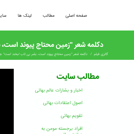
صفحه اصلی
مطالب
لینک ها
سای
رفتن
به
دکلمه شعر "زمین محتاج پیوند است، 
محتوای
اصلی
/
گالری فیلم
دکلمه شعر "زمین محتاج پیوند است، بشر بی تاب لبخند است" ب
مطالب سایت
اخبار و بشارات عالم بهائى
اصول اعتقادات بهائی
تقویم بهائی
افراد برجسته مومن به