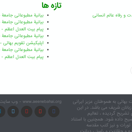
تازه ها
ت و رفاه عالم انسانی
بیانیۀ مطبوعاتی جامعۀ جهانی ب
بیانیۀ مطبوعاتی جامعۀ جهانی بهائ
پیام بیت العدل اعظم - رضوان ۲۰۲۶ میلاد
بیانیۀ مطبوعاتی جامعۀ جهانی بهائ
اپلیکیشن تقویم بهائی - ۱۸۳ بدی
بیانیۀ مطبوعاتی جامعۀ جهانی بها
پیام بیت العدل اعظم - ۸ اسفند ۱۴۰۴
 بهائی به هموطنان عزیز ایرانی
www.aeenebahai.org - وب سایت معرفی آئین بهائی به زبان فارسی
زبانان شریف می باشد. در این
تشریح گردیده ، تعالیم
یح داده شود. همچنین با استناد
تورات و نیز کتب مقدسه
ه و حقانیّت و راستی دیانت