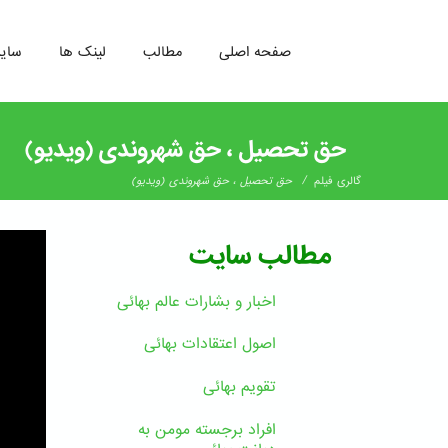
صفحه اصلی
مطالب
لینک ها
سای
رفتن
به
حق تحصیل ، حق شهروندی (ویدیو)
محتوای
اصلی
/
گالری فیلم
حق تحصیل ، حق شهروندی (ویدیو)
مطالب سایت
اخبار و بشارات عالم بهائى
اصول اعتقادات بهائی
تقویم بهائی
افراد برجسته مومن به