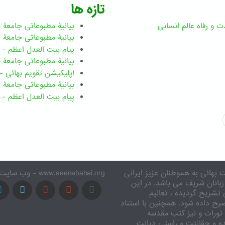
تازه ها
ت و رفاه عالم انسانی
بیانیۀ مطبوعاتی جامعۀ جهانی ب
بیانیۀ مطبوعاتی جامعۀ جهانی بهائ
پیام بیت العدل اعظم - رضوان ۲۰۲۶ میلاد
بیانیۀ مطبوعاتی جامعۀ جهانی بهائ
اپلیکیشن تقویم بهائی - ۱۸۳ بدی
بیانیۀ مطبوعاتی جامعۀ جهانی بها
پیام بیت العدل اعظم - ۸ اسفند ۱۴۰۴
 بهائی به هموطنان عزیز ایرانی
www.aeenebahai.org - وب سایت معرفی آئین بهائی به زبان فارسی
زبانان شریف می باشد. در این
تشریح گردیده ، تعالیم
یح داده شود. همچنین با استناد
تورات و نیز کتب مقدسه
ه و حقانیّت و راستی دیانت