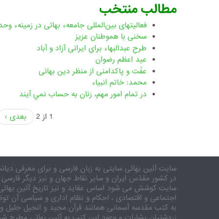
مطالب منتخب
فعالیتهای بین‌المللی جامعهء بهائی در زمینهء وحد
سخنی با هموطنان عزیز
طرحِ عبدالبهاء برایِ ایرانی آزاد و آباد
عید اعظم رضوان
عفّت و پاکدامنی از منظر دین بهائی
محمد: خاتم انبیاء
در تمام امور مهم،‌ زنان به حساب نمي آيند
1 از 2
بعدی ›
سایت آئین بهائی سایتی به زبان فارسی و برای معرفی دیانت
در کشور مقدّس ایران و سایر نقاط جهان و نیز دیگر فارسی 
سایت کوشش می شود اساس عقاید و نیز تاریخ آئین بهائی 
اجتماعی و اقتصادی ، احکام و نظام اداری و سیاسی آن توض
به کتب مقدسه آسمانی همانند قرآن مجید و انجیل جلیل و 
زردشتیان بشارات و وعود این کتب به آئین بهائی مطرح شد