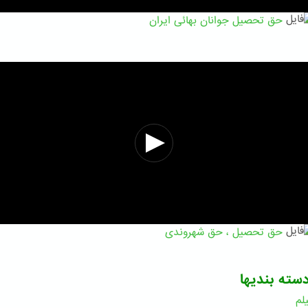
حق تحصیل جوانان بهائی ایران
حق تحصیل ، حق شهروندی
سته بندیها
لم