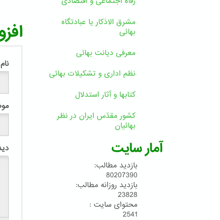
رفاه اجتماعی و اقتصادی
7
مشرق الاذکار یا عبادتگاه
افزو
بهائی
معرفی دیانت بهائی
نام
نظم اداری و تشکیلات بهائی
کتابها و آثار استدلال
مو
کشور مقدّس ایران در نظر
بهائیان
آمار سایت
دید
بازدید مطالب:
80207390
بازدید روزانه مطالب:
23828
محتوای سایت :
2541