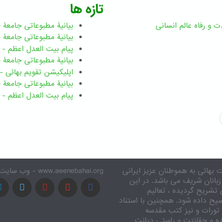
تازه ها
ت و رفاه عالم انسانی
بیانیۀ مطبوعاتی جامعۀ جهانی ب
بیانیۀ مطبوعاتی جامعۀ جهانی بهائ
پیام بیت العدل اعظم - رضوان ۲۰۲۶ میلاد
بیانیۀ مطبوعاتی جامعۀ جهانی بهائ
اپلیکیشن تقویم بهائی - ۱۸۳ بدی
بیانیۀ مطبوعاتی جامعۀ جهانی بها
پیام بیت العدل اعظم - ۸ اسفند ۱۴۰۴
 بهائی به هموطنان عزیز ایرانی
www.aeenebahai.org - وب سایت معرفی آئین بهائی به زبان فارسی
زبانان شریف می باشد. در این
تشریح گردیده ، تعالیم
یح داده شود. همچنین با استناد
تورات و نیز کتب مقدسه
ه و حقانیّت و راستی دیانت