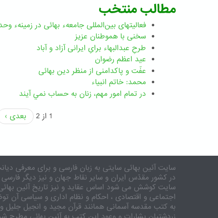
مطالب منتخب
فعالیتهای بین‌المللی جامعهء بهائی در زمینهء وحد
سخنی با هموطنان عزیز
طرحِ عبدالبهاء برایِ ایرانی آزاد و آباد
عید اعظم رضوان
عفّت و پاکدامنی از منظر دین بهائی
محمد: خاتم انبیاء
در تمام امور مهم،‌ زنان به حساب نمي آيند
1 از 2
بعدی ›
سایت آئین بهائی سایتی به زبان فارسی و برای معرفی دیانت
در کشور مقدّس ایران و سایر نقاط جهان و نیز دیگر فارسی 
سایت کوشش می شود اساس عقاید و نیز تاریخ آئین بهائی 
اجتماعی و اقتصادی ، احکام و نظام اداری و سیاسی آن توض
به کتب مقدسه آسمانی همانند قرآن مجید و انجیل جلیل و 
زردشتیان بشارات و وعود این کتب به آئین بهائی مطرح شد