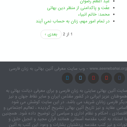
عید اعظم رضوان
عفّت و پاکدامنی از منظر دین بهائی
محمد: خاتم انبیاء
در تمام امور مهم،‌ زنان به حساب نمي آيند
1 از 2
بعدی ›
www.aeenebahai.org - وب سایت معرفی آئین بهائی به زبان فارسی
سایت آئین بهائی سایتی به زبان فارسی و برای معرفی دیانت بهائی به
هموطنان عزیز ایرانی در کشور مقدّس ایران و سایر نقاط جهان و نیز
دیگر فارسی زبانان شریف می باشد. در این سایت کوشش می شود
اساس عقاید و نیز تاریخ آئین بهائی تشریح گردیده ، تعالیم اجتماعی و
اقتصادی ، احکام و نظام اداری و سیاسی آن توضیح داده شود. همچنین
با استناد به کتب مقدسه آسمانی همانند قرآن مجید و انجیل جلیل و
تورات و نیز کتب مقدسه زردشتیان بشارات و وعود این کتب به آئین