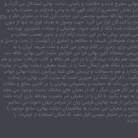
بهائی مطرح شده و حقانیّت و راستی دیانت بهائی استدلال می گردد و
نیز بخش مختصری از آیات الهی که به وحی خداوند بر حضرت باب و
حضرت بهاءالله مبشرو موسس این دیانت نازل شده در معرض فکر و روح
بازدیدکنندگان قرار می گیرد. جهت وصول به هدف فوق نه تنها از متون
استفاده شده بلکه از فیلم، سرود، موسیقی و مجلات تصویری بهره مند
می شویم. روش ما در این سایت ارائه آزاد و بدون تعصب مطالب و
دعوت هموطنان شریف به مطالعه و تحقیق در آنهاست. از بحث و جدل و
تلاش برای برتری در کلام پرهیز می کنیم و ملّت شریف ایران را به
بررسی منصفانه آئین بهائی فرا می خوانیم. سایت آئین بهائی علاقه مند
است هم نظرات بینندگان را در ذیل هر مقاله و کتاب دریافت نماید و هم
مطالب و مقاله های ارسالی شما را در زمینه معرفی دیانت بهائی در سایت
بگذارد و هم به سوالات و پرسش های شما پیرامون دیانت بهائی جواب
بگوید. ذکر این نکته نیز ضروری است که سایت آئین بهائی در رسالت
خود می داند که حمایت و پشتیبانی بهائیان را در تامین منابع و مقالات
و نیز آثار هنری دیگر ـ که در بخش های مختلف سایت موجود می باشد
ـ به عهده بگیرد تا آنان را در معرفی امر حضرت بهاءالله یاری کرده باشد
بنابراین از همه بهائیان فارسی زبان در سراسر جهان دعوت می نمائیم
علاوه بر معرفی این سایت به علاقمندان دیانت بهائی، منابع موجود را
تکثیر و در اختیار نفوسی قرار دهند که امکان استفاده از اینترنت را
ندارند.