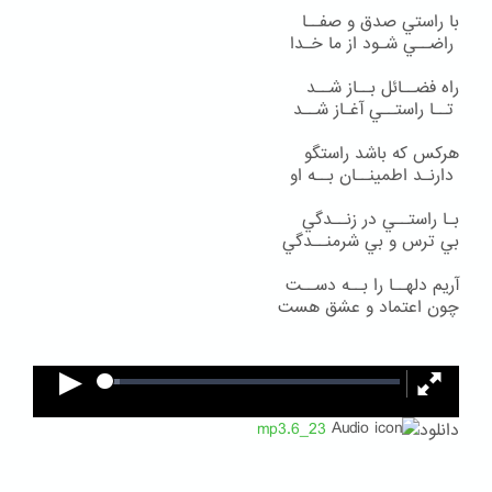
با راستي صدق و صفــا
راضــي شـود از ما خـدا
راه فضــائل بــاز شــد
تــا راستــي آغـاز شــد
هركس كه باشد راستگو
دارنـد اطمينــان بــه او
بـا راستــي در زنــدگي
بي ترس و بي شرمنــدگي
آريم دلهــا را بــه دســت
چون اعتماد و عشق هست
دانلود
23_6.mp3