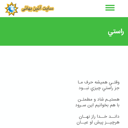
رفتن
به
محتوای
اصلی
راستي
وقتـي هميشه حرف مـا
جز راستي چيزي نبــود
هستيـم شاد و مطمئـن
با هم بخوانيم اين سـرود
دانــد خــدا راز نهــان
هرچيــز پيش او عيــان