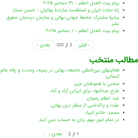
پیام بیت العدل اعظم - ۳۱ دسامبر ۲۰۲۵
راه نجات ایران و استقامت سازندۀ بهائیان - حسن ممتاز
بیانیۀ مشترک جامعۀ جهانی بهائی و سازمان دیده‌بان حقوق
بشر
پیام بیت العدل اعظم - ۱ دسامبر ۲۰۲۵
‹ قبلی
2 از 320
بعدی ›
مطالب منتخب
فعالیتهای بین‌المللی جامعهء بهائی در زمینهء وحدت و رفاه عالم
انسانی
سخنی با هموطنان عزیز
طرحِ عبدالبهاء برایِ ایرانی آزاد و آباد
عید اعظم رضوان
عفّت و پاکدامنی از منظر دین بهائی
محمد: خاتم انبیاء
در تمام امور مهم،‌ زنان به حساب نمي آيند
1 از 2
بعدی ›