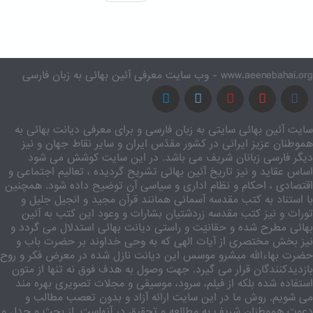
www.aeenebahai.org - وب سایت معرفی آئین بهائی به زبان فارسی
سایت آئین بهائی سایتی به زبان فارسی و برای معرفی دیانت بهائی به
هموطنان عزیز ایرانی در کشور مقدّس ایران و سایر نقاط جهان و نیز
دیگر فارسی زبانان شریف می باشد. در این سایت کوشش می شود
اساس عقاید و نیز تاریخ آئین بهائی تشریح گردیده ، تعالیم اجتماعی و
اقتصادی ، احکام و نظام اداری و سیاسی آن توضیح داده شود. همچنین
با استناد به کتب مقدسه آسمانی همانند قرآن مجید و انجیل جلیل و
تورات و نیز کتب مقدسه زردشتیان بشارات و وعود این کتب به آئین
بهائی مطرح شده و حقانیّت و راستی دیانت بهائی استدلال می گردد و
نیز بخش مختصری از آیات الهی که به وحی خداوند بر حضرت باب و
حضرت بهاءالله مبشرو موسس این دیانت نازل شده در معرض فکر و روح
بازدیدکنندگان قرار می گیرد. جهت وصول به هدف فوق نه تنها از متون
استفاده شده بلکه از فیلم، سرود، موسیقی و مجلات تصویری بهره مند
می شویم. روش ما در این سایت ارائه آزاد و بدون تعصب مطالب و
دعوت هموطنان شریف به مطالعه و تحقیق در آنهاست. از بحث و جدل و