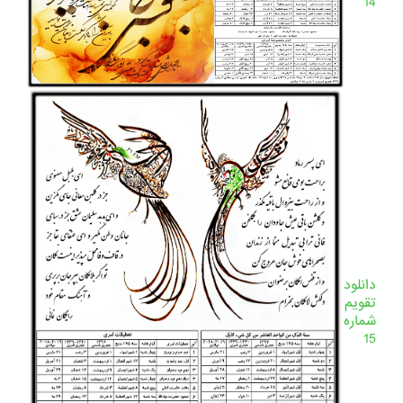
14
دانلود
تقویم
شماره
15