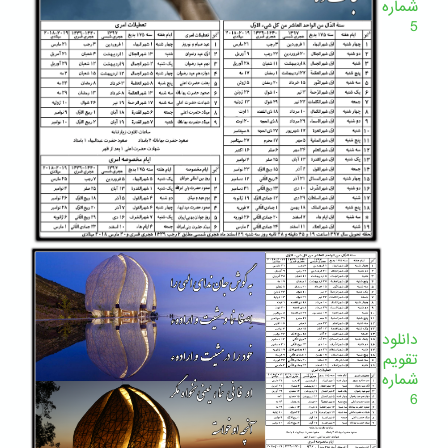
شماره
5
دانلود
تقویم
شماره
6