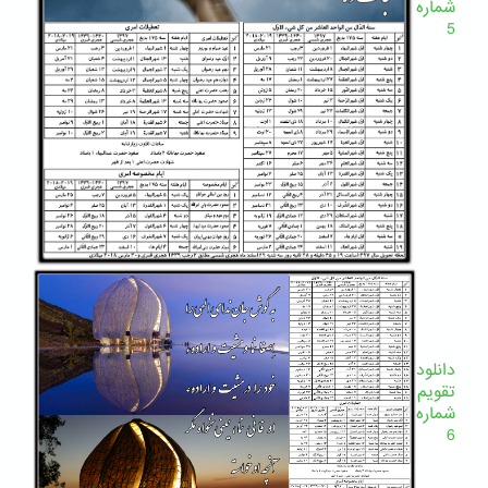
شماره
5
دانلود
تقویم
شماره
6