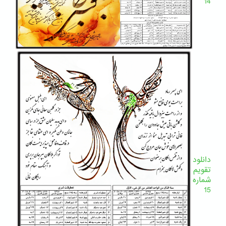
14
دانلود
تقویم
شماره
15