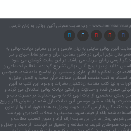
www.aeenebahai.org - وب سایت معرفی آئین بهائی به زبان فارسی
سایت آئین بهائی سایتی به زبان فارسی و برای معرفی دیانت بهائی به
هموطنان عزیز ایرانی در کشور مقدّس ایران و سایر نقاط جهان و نیز
دیگر فارسی زبانان شریف می باشد. در این سایت کوشش می شود
اساس عقاید و نیز تاریخ آئین بهائی تشریح گردیده ، تعالیم اجتماعی و
اقتصادی ، احکام و نظام اداری و سیاسی آن توضیح داده شود. همچنین
با استناد به کتب مقدسه آسمانی همانند قرآن مجید و انجیل جلیل و
تورات و نیز کتب مقدسه زردشتیان بشارات و وعود این کتب به آئین
بهائی مطرح شده و حقانیّت و راستی دیانت بهائی استدلال می گردد و
نیز بخش مختصری از آیات الهی که به وحی خداوند بر حضرت باب و
حضرت بهاءالله مبشرو موسس این دیانت نازل شده در معرض فکر و روح
بازدیدکنندگان قرار می گیرد. جهت وصول به هدف فوق نه تنها از متون
استفاده شده بلکه از فیلم، سرود، موسیقی و مجلات تصویری بهره مند
می شویم. روش ما در این سایت ارائه آزاد و بدون تعصب مطالب و
دعوت هموطنان شریف به مطالعه و تحقیق در آنهاست. از بحث و جدل و
تلاش برای برتری در کلام پرهیز می کنیم و ملّت شریف ایران را به