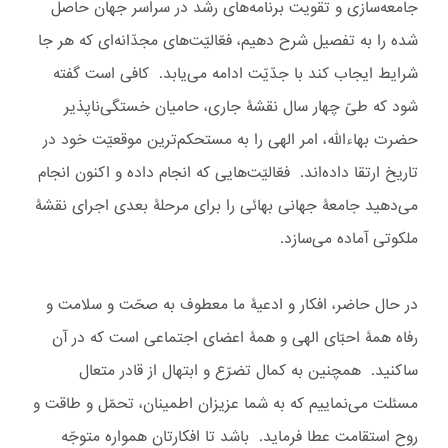
جامعه‌سازی و تقویت برنامه‌های رشد در سراسر جهان حاصل
شده را به تفصیل شرح دهیم، فعّالیّت‌های مجدّانه‌ای که هر جا
شرایط ایجاب کند با جدّیّت ادامه می‌یابد. کافی است گفته
شود که طیّ چهار سال نقشۀ جاری، حامیان خستگی‌ناپذیر
حضرت بهاءالله، امر الهی را به مستحکم‌ترین موقعیّت خود در
تاریخ ارتقا داده‌اند. فعّالیّت‌هایی که انجام داده و اکنون انجام
می‌دهید جامعۀ جهانی بهائی را برای مرحلۀ بعدی اجرای نقشۀ
ملکوتی آماده می‌سازد.
در حال حاضر، افکار و ادعیۀ ما معطوف به صحّت و سلامت و
رفاه همۀ احبّای الهی و همۀ اعضای اجتماعی است که در آن
ساکنید. همچنین به کمال تضرّع و ابتهال از قادر متعال
مسئلت می‌نماییم که به شما عزیزان اطمینان، تحمّل و طاقت و
روح استقامت عطا فرماید. باشد تا افکارتان همواره متوجّه