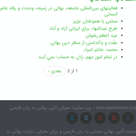
فعالیتهای بین‌المللی جامعهء بهائی در زمینهء وحدت و رفاه عالم
انسانی
سخنی با هموطنان عزیز
طرحِ عبدالبهاء برایِ ایرانی آزاد و آباد
عید اعظم رضوان
عفّت و پاکدامنی از منظر دین بهائی
محمد: خاتم انبیاء
در تمام امور مهم،‌ زنان به حساب نمي آيند
1 از 2
بعدی ›
www.aeenebahai.org - وب سایت معرفی آئین بهائی به زبان فارسی
سایت آئین بهائی سایتی به زبان فارسی و برای معرفی دیانت بهائی به