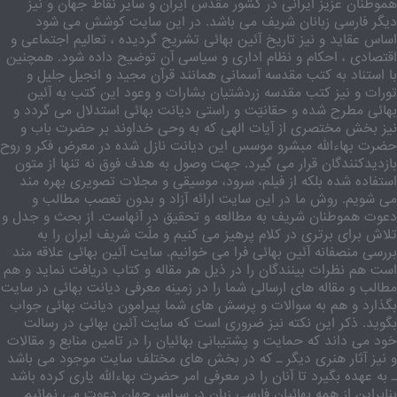
هموطنان عزیز ایرانی در کشور مقدّس ایران و سایر نقاط جهان و نیز
دیگر فارسی زبانان شریف می باشد. در این سایت کوشش می شود
اساس عقاید و نیز تاریخ آئین بهائی تشریح گردیده ، تعالیم اجتماعی و
اقتصادی ، احکام و نظام اداری و سیاسی آن توضیح داده شود. همچنین
با استناد به کتب مقدسه آسمانی همانند قرآن مجید و انجیل جلیل و
تورات و نیز کتب مقدسه زردشتیان بشارات و وعود این کتب به آئین
بهائی مطرح شده و حقانیّت و راستی دیانت بهائی استدلال می گردد و
نیز بخش مختصری از آیات الهی که به وحی خداوند بر حضرت باب و
حضرت بهاءالله مبشرو موسس این دیانت نازل شده در معرض فکر و روح
بازدیدکنندگان قرار می گیرد. جهت وصول به هدف فوق نه تنها از متون
استفاده شده بلکه از فیلم، سرود، موسیقی و مجلات تصویری بهره مند
می شویم. روش ما در این سایت ارائه آزاد و بدون تعصب مطالب و
دعوت هموطنان شریف به مطالعه و تحقیق در آنهاست. از بحث و جدل و
تلاش برای برتری در کلام پرهیز می کنیم و ملّت شریف ایران را به
بررسی منصفانه آئین بهائی فرا می خوانیم. سایت آئین بهائی علاقه مند
است هم نظرات بینندگان را در ذیل هر مقاله و کتاب دریافت نماید و هم
مطالب و مقاله های ارسالی شما را در زمینه معرفی دیانت بهائی در سایت
بگذارد و هم به سوالات و پرسش های شما پیرامون دیانت بهائی جواب
بگوید. ذکر این نکته نیز ضروری است که سایت آئین بهائی در رسالت
خود می داند که حمایت و پشتیبانی بهائیان را در تامین منابع و مقالات
و نیز آثار هنری دیگر ـ که در بخش های مختلف سایت موجود می باشد
ـ به عهده بگیرد تا آنان را در معرفی امر حضرت بهاءالله یاری کرده باشد
بنابراین از همه بهائیان فارسی زبان در سراسر جهان دعوت می نمائیم