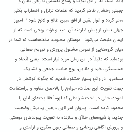
باید انشآءاللّه از افق ثبوت و رسوخ بقسمی با رخی تابان و
جبینی رخشان ظاهر گردید که ظلمات تزلزل و اضطراب بکلّی
محو گردد و انوار یقین از افق مبین طالع و لائح شود." امروز
جهان بیش از پیش نیازمند آن امید و قوّت روحی است که از
ایمان منبعث می‌شود. دوستان محبوب، مدّت‌هاست که شما در
میان گروه‌هایی از نفوس مشغول پرورش و ترویج صفاتی
بوده‌اید که دقیقاً در این زمان مورد نیاز است: یعنی اتّحاد و
همبستگی، خرد و دانایی، روح عبادت جمعی و تشریک
مساعی. در واقع بسیار خشنود شدیم که چگونه کوشش در
جهت تقویت این صفات، جوامع را بالاخصّ مقاوم و پراستقامت
نموده، حتّی در تحت شرایطی که لزوماً فعّالیّت‌های آنان را
محدود کرده است. پیروان امر الهی درعین پذیرش وضعیّت
جدید، با شیوه‌های خلّاق و سازنده به تقویت پیوندهای دوستی
و پرورش آگاهی روحانی و صفاتی چون سکون و آرامش و