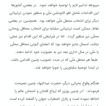
مربوطه تدابیر لازم را توصیه خواهد نمود. در بعضی کشورها
این اقدامات شامل لغو کانونشن ملّی و منظور نمودن ترتیباتی
دیگر برای انتخاب محفل ملّی خواهد بود. همچنین، در بعضی
نقاط، ممکن است ترتیباتی مشابه برای انتخاب محافل روحانی
محلّی نیز منظور گردد. امّا در شرایطی که این اقدام نیز عملی
نباشد، امسال جایز خواهد بود که اعضای کنونی محافل محلّی
یا ملّی در سال اداری بعد نیز به عضویّت خود ادامه دهند.
طبعاً هر محفل ملّی که در صدد تصویب چنین اقدامی باشد،
در ابتدا توصیۀ مشاورین را جویا خواهد شد.
هنگام وقوع بحرانی دیگر، حضرت عبدالبهاء چنین نصیحت
‌فرمودند: "در چنین روزی که اریاح افتتان و امتحان عالم را
احاطه نموده است و زلازل اضطراب جهان را آشفته کرده است