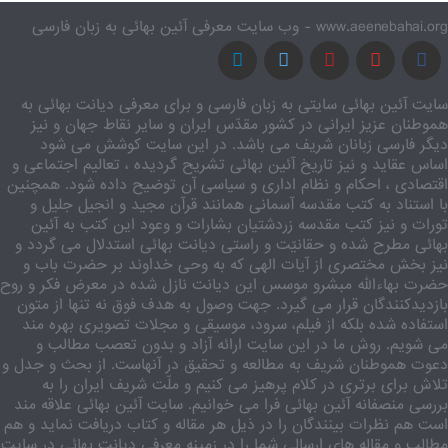
www.aeenebahai.org - وب سایت معرفی آئین بهائی به زبان فارسی
سایت آئین بهائی سایتی به زبان فارسی و برای معرفی دیانت بهائی به
هموطنان عزیز ایرانی در کشور مقدّس ایران و سایر نقاط جهان و نیز
دیگر فارسی زبانان شریف می باشد. در این سایت کوشش می شود
اساس عقاید و نیز تاریخ آئین بهائی تشریح گردیده ، تعالیم اجتماعی و
اقتصادی ، احکام و نظام اداری و سیاسی آن توضیح داده شود. همچنین
با استناد به کتب مقدسه آسمانی همانند قرآن مجید و انجیل جلیل و
تورات و نیز کتب مقدسه زردشتیان بشارات و وعود این کتب به آئین
بهائی مطرح شده و حقانیّت و راستی دیانت بهائی استدلال می گردد و
نیز بخش مختصری از آیات الهی که به وحی خداوند بر حضرت باب و
حضرت بهاءالله مبشرو موسس این دیانت نازل شده در معرض فکر و روح
بازدیدکنندگان قرار می گیرد. جهت وصول به هدف فوق نه تنها از متون
استفاده شده بلکه از فیلم، سرود، موسیقی و مجلات تصویری بهره مند
می شویم. روش ما در این سایت ارائه آزاد و بدون تعصب مطالب و
دعوت هموطنان شریف به مطالعه و تحقیق در آنهاست. از بحث و جدل و
تلاش برای برتری در کلام پرهیز می کنیم و ملّت شریف ایران را به
بررسی منصفانه آئین بهائی فرا می خوانیم. سایت آئین بهائی علاقه مند
است هم نظرات بینندگان را در ذیل هر مقاله و کتاب دریافت نماید و هم
مطالب و مقاله های ارسالی شما را در زمینه معرفی دیانت بهائی در سایت