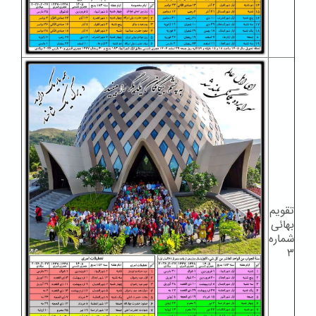
تقویم
بهائی
شماره
۳