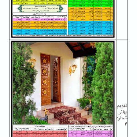
تقویم
بهائی
شماره
۴