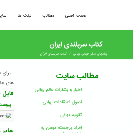
صفحه اصلی
مطالب
لینک ها
سای
رفتن
به
کتاب سربلندی ایران
محتوای
اصلی
/
پیامهای مرکز جهانی بهائی
کتاب سربلندی ایران
برای دا
مطالب سایت
های جام
اخبار و بشارات عالم بهائى
فایل 
اصول اعتقادات بهائی
پیوست
تقویم بهائی
افراد برجسته مومن به
سایر د