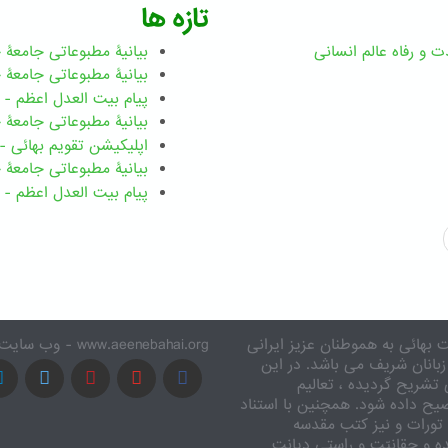
تازه ها
ت و رفاه عالم انسانی
بیانیۀ مطبوعاتی جامعۀ جهانی ب
بیانیۀ مطبوعاتی جامعۀ جهانی بهائ
پیام بیت العدل اعظم - رضوان ۲۰۲۶ میلاد
بیانیۀ مطبوعاتی جامعۀ جهانی بهائ
اپلیکیشن تقویم بهائی - ۱۸۳ بدی
بیانیۀ مطبوعاتی جامعۀ جهانی بها
پیام بیت العدل اعظم - ۸ اسفند ۱۴۰۴
 بهائی به هموطنان عزیز ایرانی
www.aeenebahai.org - وب سایت معرفی آئین بهائی به زبان فارسی
زبانان شریف می باشد. در این
تشریح گردیده ، تعالیم
یح داده شود. همچنین با استناد
تورات و نیز کتب مقدسه
ه و حقانیّت و راستی دیانت