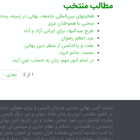
مطالب منتخب
فعالیتهای بین‌المللی جامعهء بهائی در زمینهء وحد
سخنی با هموطنان عزیز
طرحِ عبدالبهاء برایِ ایرانی آزاد و آباد
عید اعظم رضوان
عفّت و پاکدامنی از منظر دین بهائی
محمد: خاتم انبیاء
در تمام امور مهم،‌ زنان به حساب نمي آيند
1 از 2
بعدی ›
سایت آئین بهائی سایتی به زبان فارسی و برای معرفی دیانت
در کشور مقدّس ایران و سایر نقاط جهان و نیز دیگر فارسی 
سایت کوشش می شود اساس عقاید و نیز تاریخ آئین بهائی 
اجتماعی و اقتصادی ، احکام و نظام اداری و سیاسی آن توض
به کتب مقدسه آسمانی همانند قرآن مجید و انجیل جلیل و 
زردشتیان بشارات و وعود این کتب به آئین بهائی مطرح شد