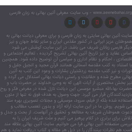
www.aeenebahai.org - وب سایت معرفی آئین بهائی به زبان فارسی
سایت آئین بهائی سایتی به زبان فارسی و برای معرفی دیانت بهائی به
هموطنان عزیز ایرانی در کشور مقدّس ایران و سایر نقاط جهان و نیز
دیگر فارسی زبانان شریف می باشد. در این سایت کوشش می شود
اساس عقاید و نیز تاریخ آئین بهائی تشریح گردیده ، تعالیم اجتماعی و
اقتصادی ، احکام و نظام اداری و سیاسی آن توضیح داده شود. همچنین
با استناد به کتب مقدسه آسمانی همانند قرآن مجید و انجیل جلیل و
تورات و نیز کتب مقدسه زردشتیان بشارات و وعود این کتب به آئین
بهائی مطرح شده و حقانیّت و راستی دیانت بهائی استدلال می گردد و
نیز بخش مختصری از آیات الهی که به وحی خداوند بر حضرت باب و
حضرت بهاءالله مبشرو موسس این دیانت نازل شده در معرض فکر و روح
بازدیدکنندگان قرار می گیرد. جهت وصول به هدف فوق نه تنها از متون
استفاده شده بلکه از فیلم، سرود، موسیقی و مجلات تصویری بهره مند
می شویم. روش ما در این سایت ارائه آزاد و بدون تعصب مطالب و
دعوت هموطنان شریف به مطالعه و تحقیق در آنهاست. از بحث و جدل و
تلاش برای برتری در کلام پرهیز می کنیم و ملّت شریف ایران را به
بررسی منصفانه آئین بهائی فرا می خوانیم. سایت آئین بهائی علاقه مند
است هم نظرات بینندگان را در ذیل هر مقاله و کتاب دریافت نماید و هم