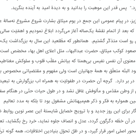
د.“ پس قدر این موهبت را بدانید و به دیدۀ امید به آینده بنگرید.
زیز، در پیام عمومی این جمع در یوم میثاق بشارت شروع مشروع نه‌سالۀ عا
 که بعد از اتمام نقشۀ یک‌ساله آغاز می‌گردد ابلاغ نمودیم و اهمّیّت سالی 
رو است متذکّر گشتیم. همانطور که مطّلعید این سال به بزرگداشت یک
صعود کوکب میثاق، حضرت عبدالبهاء، مثل اعلای اهل بهاء مخصّص است.
عنوی آن نفس نفیس بی‌همتا که بیانش مقلّب قلوب و سلوکش مغناط
د البتّه متعلّق به همۀ جهانیان است ولی مفهوم و مقتضیاتی مخصوص ب
ن در بر دارد. گرچه آن حضرت در طفولیّت به همراه اب بزرگوارش به تبعید
ی از وطن مقدّس و مألوفش غافل نشد و در طول حیات حتّی در هنگام سفر
ین همواره به فکر و ذکر هم‌میهنانش مشغول بود تا بلکه به مدد تعالیم
ار برای این روز جدید و با ترویج خصایل شایستۀ این عصر نوین روابط ضر
در آن خطّه دگرگون گردد، عدل و انصاف جلوه نماید، خرد رخ بگشاید، تعل
ور اصلی امور قرار گیرد، و در ظلّ تحوّل بنیادین اخلاقیّات، همه گونه ترق