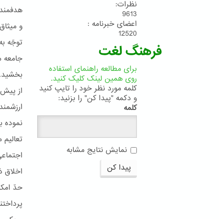
نظرات:
هدفمند 
9613
اعضای خبرنامه :
و میثاق 
12520
توجّه ب
فرهنگ لغت
جامعه م
برای مطالعه راهنمای استفاده
بخشید.
روی همین لینک کلیک کنید.
کلمه مورد نظر خود را تایپ کنید
از پیش 
و دکمه "پیدا کن" را بزنید:
ارزشمند
کلمه
نموده‌ 
تعالیم 
نمایش نتایج مشابه
اجتماعی
پیدا کن
اخلاق ذخ
حدّ امک
پرداختن