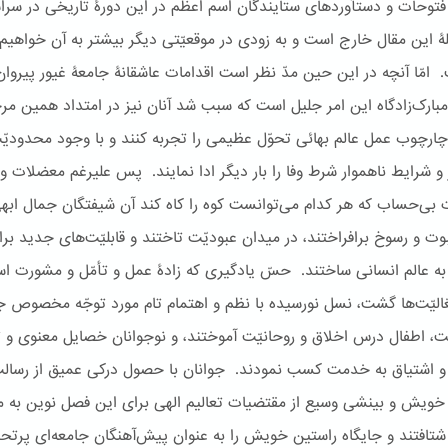
فتوحات و دستآوردهای ستایندگان اسم اعظم در این دورۀ تاریخی در سراس
ۀ این مقال خارج است و به زودی در موقعیّتی دیگر بیشتر به آن‌ خواهیم
 امّا آنچه در این حین مدّ نظر است اقدامات عاشقانۀ جامعۀ غیور پیروا
مبارک‌زادگاه این امر جلیل است که سبب شد آنان نیز در امتداد همین مرح
ز چارچوب عمل عالم بهائی تحوّل عظیمی را تجربه کنند و با وجود محدودیّ
 و شرایط ناهموار شرط وفا را بار دیگر ادا نمایند. پس علیرغم معضلات و
بی‌حساب که هر کدام می‌توانست کوه را کاه کند آن شیفتگان جمال ابه
وت و رسوخ برافراختند، در میدان عبودیّت تاختند و قابلیّت‌های جدید برا
 عالم انسانی ساختند. حسّ یادگیری که زادۀ عمل و تأمّل و مشورت ا
ّالیّت‌ها گشت، نسل نورسیده با نظم و اهتمام تام مورد توجّه مخصوص ج
فت، اطفال درس اخلاق و روحانیّت آموختند، و نوجوانان خصایل معنوی و ت
و اشتیاق به خدمت کسب نمودند. جوانان با حصول درکی عمیق از رسال
خویش و بینشی وسیع از مقتضیات تعالیم الهی برای این فصل نوین به م
افتند و جایگاه راستین خویش را به عنوان پیش‌آهنگان جامعه‌ای پرتحر