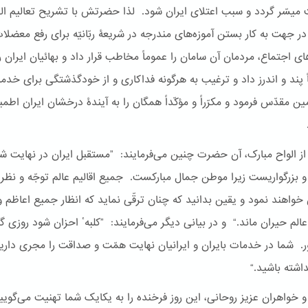
میسّر گردد و سبب اعتلای ایران شود. لذا حضرتش با تشریح تعالیم ال
ر جهت به کار بستن آموزه‌های مندرجه در شریعۀ ربّانیّه برای رفع معضلا
ی اجتماع، مردمان آن سامان را عموماً مخاطب قرار داد و بهائیان ایران ر
پند و اندرز داد و ترغیب به هرگونه فداکاری و از خودگذشتگی برای خدم
ن مقدّس‌ فرمود و مکرّراً و مؤکّداً همگان را به آیندۀ درخشان ایران اطمی
از الواح مبارک، آن حضرت چنین می‌فرمایند: ”مستقبل ایران در نهایت ش
بزرگواریست زیرا موطن جمال مبارکست. جمیع اقالیم عالم توجّه و نظر 
 خواهند نمود و یقین بدانید که چنان ترقّی نماید که انظار جمیع اعاظم و
عالم حیران ماند.“ و در بیانی دیگر می‌فرمایند: ”کلبهٴ احزان شود روزی گ
. شما در خدمات بایران و ایرانیان نهایت همّت و صداقت را مجری داری
اشته باشید.“
و خواهران عزیز روحانی، این روز فرخنده را به یکایک شما تهنیت می‌گوییم