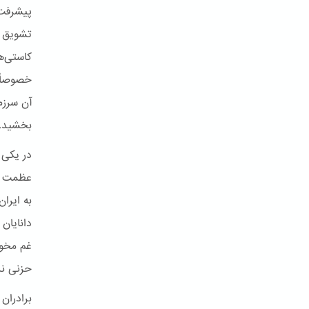
پیشرفت 
تشویق د
کاستی‌ها
خصوصاً 
آن سرزمی
بخشید.
در یکی 
عظمت و 
به ایران
دانایان 
غم مخور
حزنی ند
برادران 