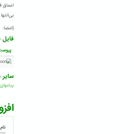
اعماق ق
بی‌انته
[امضا: 
فایل 
پیوست
سایر د
پیامهای
6
افزو
نام