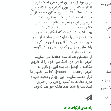
برای توفیق در این امر کافی است نرم
ّی در
افزار اسکایپ را روی گوشی و یا کامپیوتر
خود داشته باشید. این امکان جدید از آن
جهت اهمیت دارد که دوستان عزیز
وارده
فارسی زبان در سراسر عالم به خصوص در
کشور مقدس ایران در تمام شهرها و
ان
روستاهای دوردست که امکان تماس با
د
جامعه بهائی را ندارند می توانند از این
طریق به صورت آنلاین و امن با یکی از
راهنمایان بهایی کتب روحی را در گروه
مطالعه نمایند.
از دوستان علاقه مند تقاضا می نماییم
آدرس یا آی دی اسکایپ خود را از طریق
ۀ
مکاتبه با ایمیل سایت آئین بهائی به
نۀ
آدرس info@aeenebahai.org در اختیار ما
قرار دهند. سایت آیین بهائی نحوه شروع
 بهاء
دوره مطالعات کتب روحی را از طریق
اسکایپ با شما هماهنگ خواهد نمود.
ً منجر
ادی
راه های ارتباط با ما