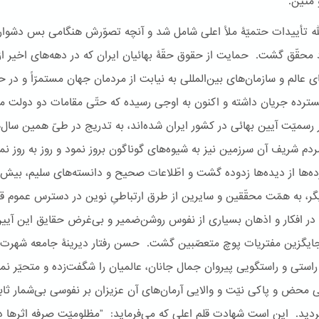
متین.
له تأییدات حتمیّۀ ملأ اعلی شامل شد و آنچه تصوّرش هنگامی بس دشوار
 محقّق گشت. حمایت از حقوق حقّۀ بهائیان ایران که در دهه‌های اخیر ا
 عالم و سازمان‌های بین‌المللی به نیابت از مردمان جهان مستمرّاً و در ح
سترده جریان داشته و اکنون به اوجی رسیده که حتّی مقامات دو دولت‌ مست
 رسمیّت آیین بهائی در کشور ایران شده‌اند، به تدریج در طیّ همین سال‌ه
م شریف آن سرزمین نیز به شیوه‌های گوناگون بروز نمود و روز به روز نمای
ه‌ها از دیده‌ها زدوده گشت و اطّلاعات صحیح و دانسته‌های سلیم، بیش 
گر، به همّت محقّقین و سایرین از طرق ارتباطیِ نوین در دسترس عموم قر
در افکار و اذهان بسیاری از نفوس روشن‌ضمیر و بی‌غرض حقایق این آیی
جایگزین مفتریات پوچ متعصّبین گشت. حسن رفتار دیرینۀ جامعه شهرت
راستی و راستگویی پیروان جمال جانان، عالمیان را شگفت‌زده و متحیّر نم
ی محض و پاکی نیّت و والایی آرمان‌های آن عزیزان بر نفوسی بی‌شمار ثا
ردید. این است شهادت قلم اعلی که می‌فرماید: ”مظلومیّت صرفه اثرها دا