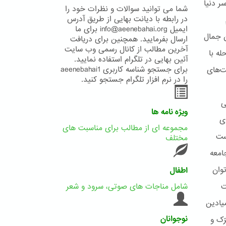
ر دنیا
شما می توانید سوالات و نظرات خود را
در رابطه با دیانت بهایی از طریق آدرس
ایمیل info@aeenebahai.org برای ما
ن جمال
ارسال بفرمایید. همچنین برای دریافت
آخرین مطالب از کانال رسمی وب سایت
له با
آئین بهایی در تلگرام استفاده نمایید.
برای جستجو شناسه کاربری aeenebahai1
ت‌های
را در نرم افزار تلگرام جستجو کنید.
ی
ویژه نامه ها
ی
مجموعه ای از مطالب برای مناسبت های
ست
مختلف
امعه
وان
اطفال
ت
شامل مناجات های صوتی، سرود و شعر
یادین
نوجوانان
ّک و