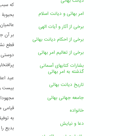
دیانت بهائی
که سبب 
امر بهائی و دیانت اسلام
بحبوبۀ 
عالمیان 
برخی از آثار و آیات الهی
بر آن ج
برخی از احکام دیانت بهائی
قطع نشد
برخی از تعالیم امر بهائی
‌دوستی 
پرافتخا
بشارات کتابهای آسمانی
گذشته به امر بهائی
عید اعظ
تاریخ دیانت بهائی
بیست و 
جامعه جهانی بهائی
مجهودات
قیامی مص
خانواده
به توفی
دعا و نیایش
بدیع را