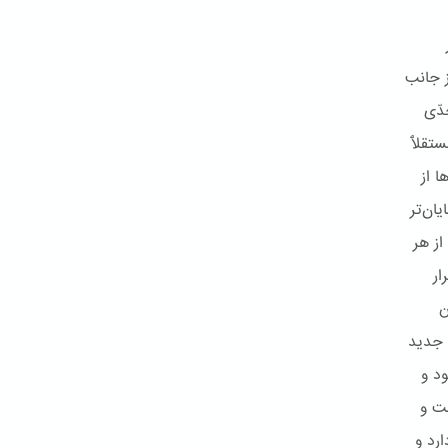
ز جانب
دّی
قلّاً
ا از
ان‌تر
از هر
ار
ن
 جدید
ود و
بت و
رد و