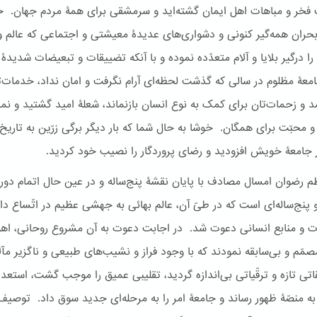
فخر و مباهات اهل ایمان گشته‌اید و سرمشقی برای همۀ مردم جهان. حت
بحران‌ همه‌گیر کنونی و دشواری‌های عدیدۀ معیشتی و اجتماعی که عالم و
را درگیر بلایا و آلام متعدّده نموده و با آنکه تضییقات و تبعیضات شدیدۀ 
امعۀ مظلوم در سالی که گذشت لحظه‌ای آرام نگرفت و امان نداد، خدمات‌ت
 و زحمات‌تان برای کمک به نوع انسان بازنماند، شعلۀ امید گشتید و نما
و محبّت برای همگان. خوشا به حال شما که بار دیگر برگی زرّین به تاریخ
ر جامعۀ خویش افزودید و رضای پروردگار را نصیب خود کردید.
م رضوان امسال مصادف با پایان نقشۀ پنج‌ساله و در عین حال اتمام دور
پنج‌ساله‌ای است که در طیّ آن، عالم بهائی به جهشی عظیم در اتّساع دام
 و منابع انسانی دعوت شد. در اجابت دعوت به آن مشروع روحانی، اهل
مّم و بی‌سابقه نمودند که با وجود فراز و نشیب‌های طبیعی و ناگزیر مآلا
قاتی تازه و ترقّیاتی بی‌اندازه گردید، تقلیبی عمیق را موجب گشت، استعد
 به منصّۀ ظهور رساند و جامعۀ امر را به مرحله‌ای جدید سوق داد. توصیف