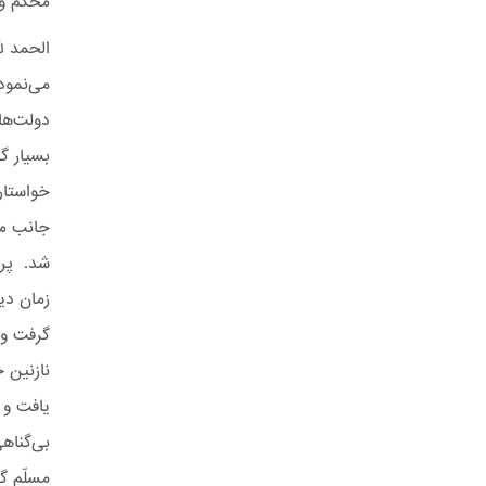
محکم و 
الحمد ل
می‌نمود
دولت‌های
بسیار گ
خواستار
جانب مرد
شد. پرد
زمان دی
گرفت و 
نازنین 
یافت و 
بی‌گناه
مسلّم گ