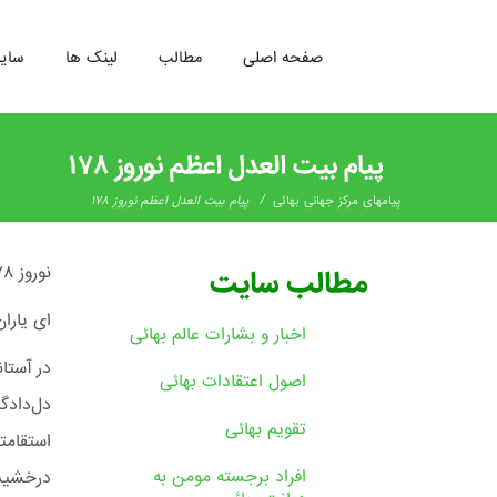
صفحه اصلی
مطالب
لینک ها
سای
رفتن
به
پیام بیت العدل اعظم نوروز ۱۷۸
محتوای
اصلی
/
پیامهای مرکز جهانی بهائی
پیام بیت العدل اعظم نوروز ۱۷۸
نوروز ۱۷۸
مطالب سایت
ای یارا
اخبار و بشارات عالم بهائى
در آستان
اصول اعتقادات بهائی
دل‌دادگ
تقویم بهائی
استقامت
افراد برجسته مومن به
درخشیده