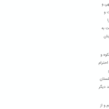
هی و
ت و
ا
ت به
نان
کوه و
احترام
لستان
د دیگر
 و از