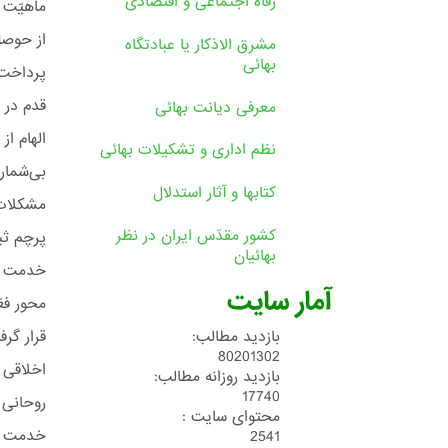
رفاه اجتماعی و اقتصادی
ماهیّت 
از حوصل
مشرق الاذکار یا عبادتگاه
بهائی
پرداخت.
قدم در 
معرفی دیانت بهائی
الهام ا
نظم اداری و تشکیلات بهائی
بی‌شمار
کتابها و آثار استدلال
مشکلات 
کشور مقدّس ایران در نظر
پرچم ثب
بهائیان
خدمت به
آمار سایت
محور فع
قرار گر
بازدید مطالب:
80201302
اخلاقی 
بازدید روزانه مطالب:
17740
روحانی 
محتوای سایت :
خدمت شت
2541