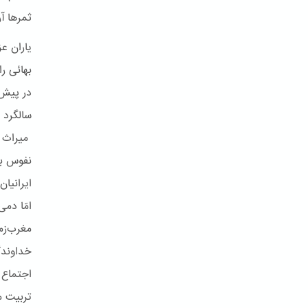
ثمرها آر
یاران ع
بهائی را
در پیش 
سالگرد 
میراث م
نفوس بو
ایرانیا
امّا دم
مغرب‌زم
خداوندگ
اجتماع 
تربیت مح