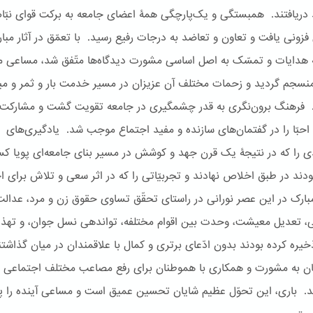
دریافتند. همبستگی و یک‌پارچگی همۀ اعضای جامعه به برکت قوای نبّ
فزونی یافت و تعاون و تعاضد به درجات رفیع رسید. با تعمّق در آثار مبار
ه هدایات و تمسّک به اصل اساسی مشورت دیدگاه‌ها متّفق شد، مساعی مت
نسجم گردید و زحمات مختلف آن عزیزان در مسیر خدمت بار و ثمر و میو
 فرهنگ برون‌نگری به قدر چشمگیری در جامعه تقویت گشت و مشارکت
احبّا را در گفتمان‌های سازنده و مفید اجتماع‌ موجب شد. یادگیری‌های
ی را که در نتیجۀ یک قرن جهد و کوشش در مسیر بنای جامعه‌ای پویا ک
بودند در طبق اخلاص نهادند و تجربیّاتی را که در اثر سعی و تلاش برای ا
مبارک در این عصر نورانی در راستای تحقّق تساوی حقوق زن و مرد، عدال
، تعدیل معیشت، وحدت بین اقوام مختلفه، تواندهی نسل جوان، و تهذ
یره کرده‌ بودند بدون ادّعای برتری و کمال با علاقمندان در میان گذاشتن
ان به مشورت و همکاری با هموطنان برای رفع مصاعب مختلف اجتماعی
د. باری، این تحوّل عظیم شایان تحسین عمیق است و مساعی آینده را پا