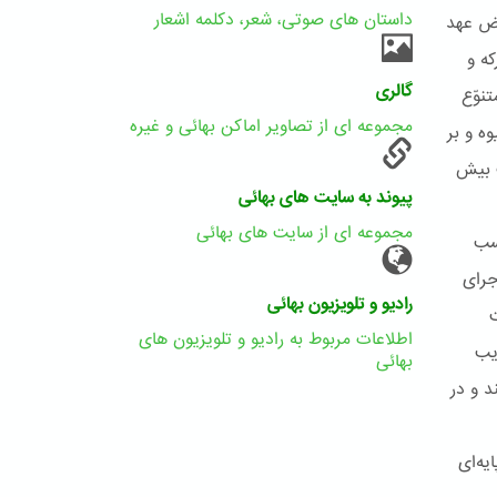
داستان های صوتی، شعر، دکلمه اشعار
اض عهد
که و
گالری
نوّع
مجموعه ای از تصاویر اماکن بهائی و غیره
ه و بر
 بیش
پیوند به سایت های بهائی
مجموعه ای از سایت های بهائی
سب
جرای
رادیو و تلویزیون بهائی
ت
اطلاعات مربوط به رادیو و تلویزیون های
یب
بهائی
د و در
یه‌ای