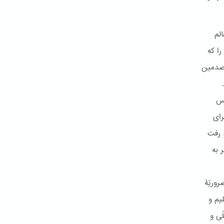
لم
را که
‌صدمین
یس
رای
 رفت
 به
وریّۀ
یم و
ّی و