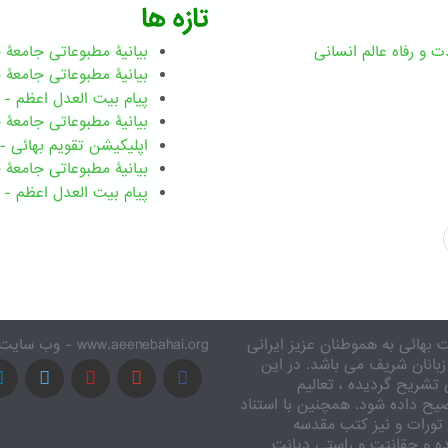
تازه ها
ت و رفاه عالم انسانی
بیانیۀ مطبوعاتی جامعۀ جهانی ب
بیانیۀ مطبوعاتی جامعۀ جهانی بهائ
پیام بیت العدل اعظم - رضوان ۲۰۲۶ میلاد
بیانیۀ مطبوعاتی جامعۀ جهانی بهائ
اپلیکیشن تقویم بهائی - ۱۸۳ بدی
بیانیۀ مطبوعاتی جامعۀ جهانی بها
پیام بیت العدل اعظم - ۸ اسفند ۱۴۰۴
 بهائی به هموطنان عزیز ایرانی
www.aeenebahai.org - وب سایت معرفی آئین بهائی به زبان فارسی
زبانان شریف می باشد. در این
تشریح گردیده ، تعالیم
یح داده شود. همچنین با استناد
تورات و نیز کتب مقدسه
ه و حقانیّت و راستی دیانت