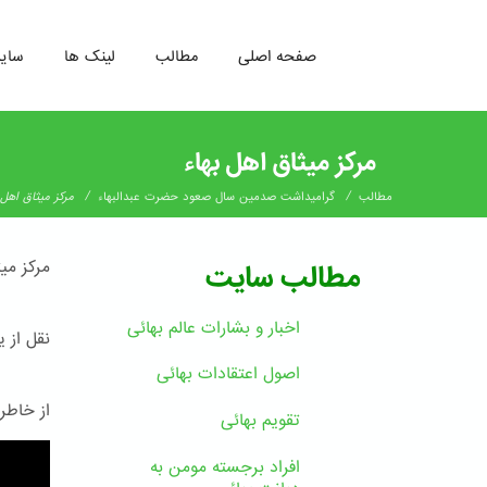
صفحه اصلی
مطالب
لینک ها
سای
رفتن
به
مرکز میثاق اهل بهاء
محتوای
اصلی
/
/
مطالب
گرامیداشت صدمین سال صعود حضرت عبدالبهاء
مرکز میثاق اهل 
مرکز میث
مطالب سایت
اخبار و بشارات عالم بهائى
نقل از 
اصول اعتقادات بهائی
از خاطر
تقویم بهائی
افراد برجسته مومن به