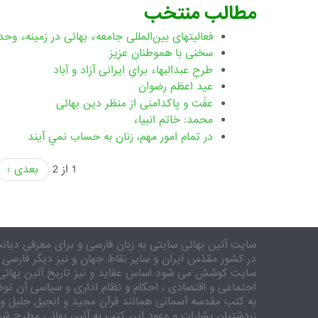
مطالب منتخب
فعالیتهای بین‌المللی جامعهء بهائی در زمینهء وحد
سخنی با هموطنان عزیز
طرحِ عبدالبهاء برایِ ایرانی آزاد و آباد
عید اعظم رضوان
عفّت و پاکدامنی از منظر دین بهائی
محمد: خاتم انبیاء
در تمام امور مهم،‌ زنان به حساب نمي آيند
1 از 2
بعدی ›
سایت آئین بهائی سایتی به زبان فارسی و برای معرفی دیانت
در کشور مقدّس ایران و سایر نقاط جهان و نیز دیگر فارسی 
سایت کوشش می شود اساس عقاید و نیز تاریخ آئین بهائی 
اجتماعی و اقتصادی ، احکام و نظام اداری و سیاسی آن توض
به کتب مقدسه آسمانی همانند قرآن مجید و انجیل جلیل و 
زردشتیان بشارات و وعود این کتب به آئین بهائی مطرح شد