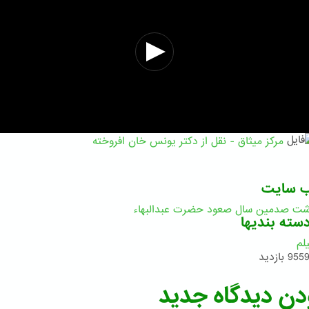
مرکز میثاق - نقل از دکتر یونس خان افروخته
ب سایت
اشت صدمین سال صعود حضرت عبدالبهاء
سته بندیها
لم
955 بازدید
دن دیدگاه جدید