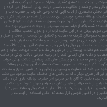
تورات و نیز کتب مقدسه زردشتیان بشارات و وعود این کتب به آئین
بهائی مطرح شده و حقانیّت و راستی دیانت بهائی استدلال می گردد و
نیز بخش مختصری از آیات الهی که به وحی خداوند بر حضرت باب و
حضرت بهاءالله مبشرو موسس این دیانت نازل شده در معرض فکر و روح
بازدیدکنندگان قرار می گیرد. جهت وصول به هدف فوق نه تنها از متون
استفاده شده بلکه از فیلم، سرود، موسیقی و مجلات تصویری بهره مند
می شویم. روش ما در این سایت ارائه آزاد و بدون تعصب مطالب و
دعوت هموطنان شریف به مطالعه و تحقیق در آنهاست. از بحث و جدل و
تلاش برای برتری در کلام پرهیز می کنیم و ملّت شریف ایران را به
بررسی منصفانه آئین بهائی فرا می خوانیم. سایت آئین بهائی علاقه مند
است هم نظرات بینندگان را در ذیل هر مقاله و کتاب دریافت نماید و هم
مطالب و مقاله های ارسالی شما را در زمینه معرفی دیانت بهائی در سایت
بگذارد و هم به سوالات و پرسش های شما پیرامون دیانت بهائی جواب
بگوید. ذکر این نکته نیز ضروری است که سایت آئین بهائی در رسالت
خود می داند که حمایت و پشتیبانی بهائیان را در تامین منابع و مقالات
و نیز آثار هنری دیگر ـ که در بخش های مختلف سایت موجود می باشد
ـ به عهده بگیرد تا آنان را در معرفی امر حضرت بهاءالله یاری کرده باشد
بنابراین از همه بهائیان فارسی زبان در سراسر جهان دعوت می نمائیم
علاوه بر معرفی این سایت به علاقمندان دیانت بهائی، منابع موجود را
تکثیر و در اختیار نفوسی قرار دهند که امکان استفاده از اینترنت را
ندارند.