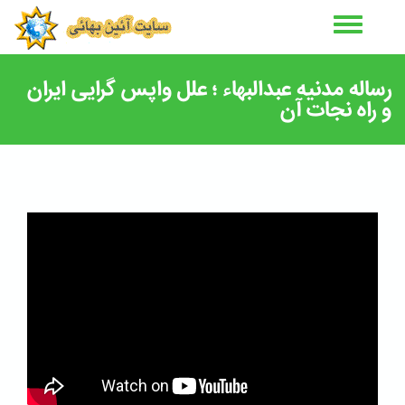
رفتن
به
محتوای
اصلی
رساله مدنیه عبدالبهاء ؛ علل واپس گرایی ایران
و راه نجات آن