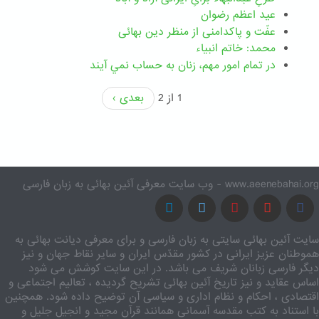
عید اعظم رضوان
عفّت و پاکدامنی از منظر دین بهائی
محمد: خاتم انبیاء
در تمام امور مهم،‌ زنان به حساب نمي آيند
1 از 2
بعدی ›
www.aeenebahai.org - وب سایت معرفی آئین بهائی به زبان فارسی
سایت آئین بهائی سایتی به زبان فارسی و برای معرفی دیانت بهائی به
هموطنان عزیز ایرانی در کشور مقدّس ایران و سایر نقاط جهان و نیز
دیگر فارسی زبانان شریف می باشد. در این سایت کوشش می شود
اساس عقاید و نیز تاریخ آئین بهائی تشریح گردیده ، تعالیم اجتماعی و
اقتصادی ، احکام و نظام اداری و سیاسی آن توضیح داده شود. همچنین
با استناد به کتب مقدسه آسمانی همانند قرآن مجید و انجیل جلیل و