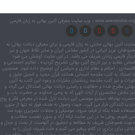
www.aeenebahai.org - وب سایت معرفی آئین بهائی به زبان فارسی
سایت آئین بهائی سایتی به زبان فارسی و برای معرفی دیانت بهائی به
هموطنان عزیز ایرانی در کشور مقدّس ایران و سایر نقاط جهان و نیز
دیگر فارسی زبانان شریف می باشد. در این سایت کوشش می شود
اساس عقاید و نیز تاریخ آئین بهائی تشریح گردیده ، تعالیم اجتماعی و
اقتصادی ، احکام و نظام اداری و سیاسی آن توضیح داده شود. همچنین
با استناد به کتب مقدسه آسمانی همانند قرآن مجید و انجیل جلیل و
تورات و نیز کتب مقدسه زردشتیان بشارات و وعود این کتب به آئین
بهائی مطرح شده و حقانیّت و راستی دیانت بهائی استدلال می گردد و
نیز بخش مختصری از آیات الهی که به وحی خداوند بر حضرت باب و
حضرت بهاءالله مبشرو موسس این دیانت نازل شده در معرض فکر و روح
بازدیدکنندگان قرار می گیرد. جهت وصول به هدف فوق نه تنها از متون
استفاده شده بلکه از فیلم، سرود، موسیقی و مجلات تصویری بهره مند
می شویم. روش ما در این سایت ارائه آزاد و بدون تعصب مطالب و
دعوت هموطنان شریف به مطالعه و تحقیق در آنهاست. از بحث و جدل و
تلاش برای برتری در کلام پرهیز می کنیم و ملّت شریف ایران را به
بررسی منصفانه آئین بهائی فرا می خوانیم. سایت آئین بهائی علاقه مند