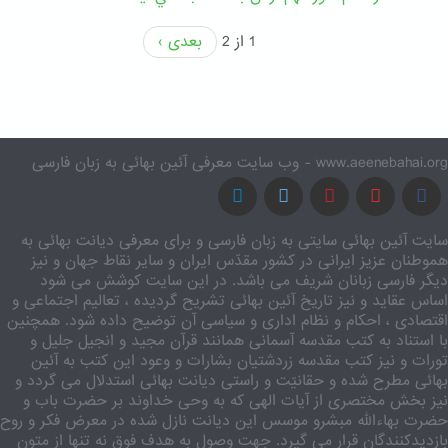
1 از 2
بعدی ›
www.aeenebahai.org - وب سایت معرفی آئین بهائی به زبان فارسی
سایت آئین بهائی سایتی به زبان فارسی و برای معرفی دیانت بهائی به
هموطنان عزیز ایرانی در کشور مقدّس ایران و سایر نقاط جهان و نیز
دیگر فارسی زبانان شریف می باشد. در این سایت کوشش می شود
اساس عقاید و نیز تاریخ آئین بهائی تشریح گردیده ، تعالیم اجتماعی و
اقتصادی ، احکام و نظام اداری و سیاسی آن توضیح داده شود. همچنین
با استناد به کتب مقدسه آسمانی همانند قرآن مجید و انجیل جلیل و
تورات و نیز کتب مقدسه زردشتیان بشارات و وعود این کتب به آئین
بهائی مطرح شده و حقانیّت و راستی دیانت بهائی استدلال می گردد و
نیز بخش مختصری از آیات الهی که به وحی خداوند بر حضرت باب و
حضرت بهاءالله مبشرو موسس این دیانت نازل شده در معرض فکر و روح
بازدیدکنندگان قرار می گیرد. جهت وصول به هدف فوق نه تنها از متون