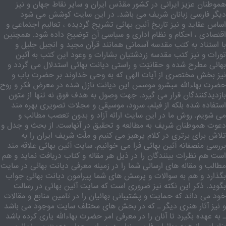
هموطنان عزیز ایرانی در کشور مقدّس ایران و سایر نقاط جهان و نیز
دیگر فارسی زبانان شریف می باشد. در این سایت کوشش می شود
اساس عقاید و نیز تاریخ آئین بهائی تشریح گردیده ، تعالیم اجتماعی و
اقتصادی ، احکام و نظام اداری و سیاسی آن توضیح داده شود. همچنین
با استناد به کتب مقدسه آسمانی همانند قرآن مجید و انجیل جلیل و
تورات و نیز کتب مقدسه زردشتیان بشارات و وعود این کتب به آئین
بهائی مطرح شده و حقانیّت و راستی دیانت بهائی استدلال می گردد و
نیز بخش مختصری از آیات الهی که به وحی خداوند بر حضرت باب و
حضرت بهاءالله مبشرو موسس این دیانت نازل شده در معرض فکر و روح
بازدیدکنندگان قرار می گیرد. جهت وصول به هدف فوق نه تنها از متون
استفاده شده بلکه از فیلم، سرود، موسیقی و مجلات تصویری بهره مند
می شویم. روش ما در این سایت ارائه آزاد و بدون تعصب مطالب و
دعوت هموطنان شریف به مطالعه و تحقیق در آنهاست. از بحث و جدل و
تلاش برای برتری در کلام پرهیز می کنیم و ملّت شریف ایران را به
بررسی منصفانه آئین بهائی فرا می خوانیم. سایت آئین بهائی علاقه مند
است هم نظرات بینندگان را در ذیل هر مقاله و کتاب دریافت نماید و هم
مطالب و مقاله های ارسالی شما را در زمینه معرفی دیانت بهائی در سایت
بگذارد و هم به سوالات و پرسش های شما پیرامون دیانت بهائی جواب
بگوید. ذکر این نکته نیز ضروری است که سایت آئین بهائی در رسالت
خود می داند که حمایت و پشتیبانی بهائیان را در تامین منابع و مقالات
و نیز آثار هنری دیگر ـ که در بخش های مختلف سایت موجود می باشد
ـ به عهده بگیرد تا آنان را در معرفی امر حضرت بهاءالله یاری کرده باشد