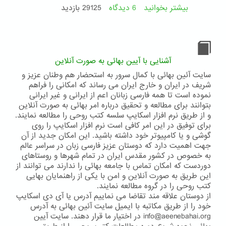
از
بیشتر بخوانید
6 دیدگاه
درباره
29125 بازدید
طرف
تبریک
تلویزیون
تولد
پارس
حضرت
(11
بهاءالله
نوامبر
از
آشنایی با آیین بهائی به صورت آنلاین
2010)
طرف
سایت آئین بهائی با کمال سرور به استحضار هم وطنان عزیز و
تلویزیون
شریف در ایران و خارج ایران می رساند که امکانی را فراهم
پارس
نموده است تا همه فارسی زبانان اعم از ایرانی و غیر ایرانی
به
بتوانند برای مطالعه و تحقیق درباره امر بهائی به صورت آنلاین
ایرانیان
و از طریق نرم افزار اسکایپ سلسه کتب روحی را مطالعه نمایند.
برای توفیق در این امر کافی است نرم افزار اسکایپ را روی
گوشی و یا کامپیوتر خود داشته باشید. این امکان جدید از آن
جهت اهمیت دارد که دوستان عزیز فارسی زبان در سراسر عالم
به خصوص در کشور مقدس ایران در تمام شهرها و روستاهای
دوردست که امکان تماس با جامعه بهائی را ندارند می توانند از
این طریق به صورت آنلاین و امن با یکی از راهنمایان بهایی
کتب روحی را در گروه مطالعه نمایند.
از دوستان علاقه مند تقاضا می نماییم آدرس یا آی دی اسکایپ
خود را از طریق مکاتبه با ایمیل سایت آئین بهائی به آدرس
info@aeenebahai.org در اختیار ما قرار دهند. سایت آیین