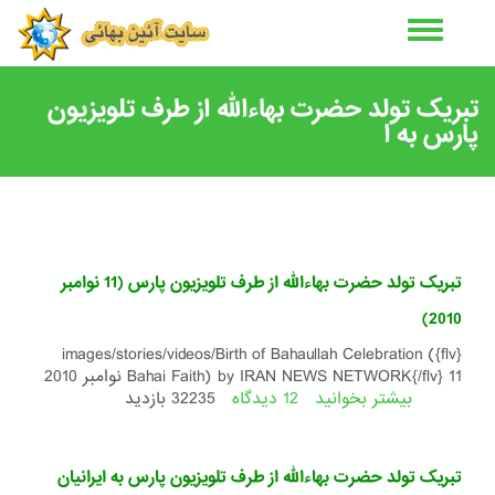
رفتن
به
محتوای
اصلی
تبریک تولد حضرت بهاءالله از طرف تلویزیون
پارس به ا
تبریک تولد حضرت بهاءالله از طرف تلویزیون پارس (11 نوامبر
2010)
{flv}images/stories/videos/Birth of Bahaullah Celebration (
Bahai Faith) by IRAN NEWS NETWORK{/flv} 11 نوامبر 2010
بیشتر بخوانید
12 دیدگاه
درباره
32235 بازدید
تبریک
تولد
حضرت
تبریک تولد حضرت بهاءالله از طرف تلویزیون پارس به ایرانیان
بهاءالله