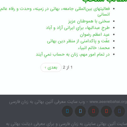
فعالیتهای بین‌المللی جامعهء بهائی در زمینهء وحدت و رفاه عالم
انسانی
سخنی با هموطنان عزیز
طرحِ عبدالبهاء برایِ ایرانی آزاد و آباد
عید اعظم رضوان
عفّت و پاکدامنی از منظر دین بهائی
محمد: خاتم انبیاء
در تمام امور مهم،‌ زنان به حساب نمي آيند
1 از 2
بعدی ›
www.aeenebahai.org - وب سایت معرفی آئین بهائی به زبان فارسی
سایت آئین بهائی سایتی به زبان فارسی و برای معرفی دیانت بهائی به