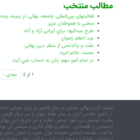
مطالب منتخب
فعالیتهای بین‌المللی جامعهء بهائی در زمینهء وحد
سخنی با هموطنان عزیز
طرحِ عبدالبهاء برایِ ایرانی آزاد و آباد
عید اعظم رضوان
عفّت و پاکدامنی از منظر دین بهائی
محمد: خاتم انبیاء
در تمام امور مهم،‌ زنان به حساب نمي آيند
1 از 2
بعدی ›
سایت آئین بهائی سایتی به زبان فارسی و برای معرفی دیانت
در کشور مقدّس ایران و سایر نقاط جهان و نیز دیگر فارسی 
سایت کوشش می شود اساس عقاید و نیز تاریخ آئین بهائی 
اجتماعی و اقتصادی ، احکام و نظام اداری و سیاسی آن توض
به کتب مقدسه آسمانی همانند قرآن مجید و انجیل جلیل و 
زردشتیان بشارات و وعود این کتب به آئین بهائی مطرح شد