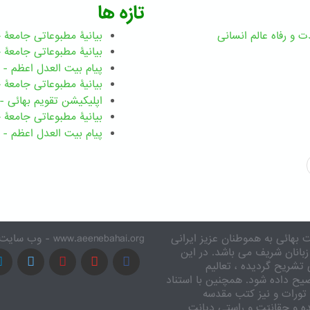
تازه ها
ت و رفاه عالم انسانی
بیانیۀ مطبوعاتی جامعۀ جهانی ب
بیانیۀ مطبوعاتی جامعۀ جهانی بهائ
پیام بیت العدل اعظم - رضوان ۲۰۲۶ میلاد
بیانیۀ مطبوعاتی جامعۀ جهانی بهائ
اپلیکیشن تقویم بهائی - ۱۸۳ بدی
بیانیۀ مطبوعاتی جامعۀ جهانی بها
پیام بیت العدل اعظم - ۸ اسفند ۱۴۰۴
 بهائی به هموطنان عزیز ایرانی
www.aeenebahai.org - وب سایت معرفی آئین بهائی به زبان فارسی
زبانان شریف می باشد. در این
تشریح گردیده ، تعالیم
یح داده شود. همچنین با استناد
تورات و نیز کتب مقدسه
ه و حقانیّت و راستی دیانت