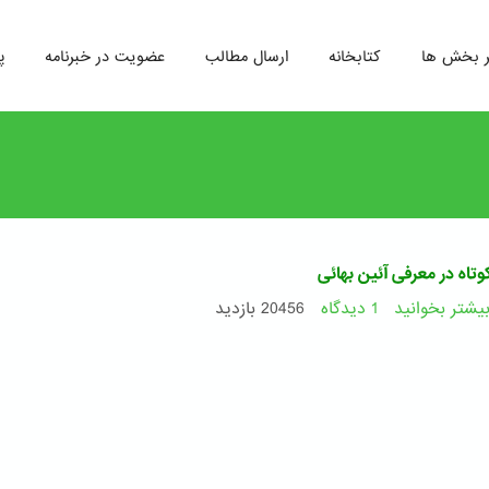
ر بخش ها
کتابخانه
ارسال مطالب
عضویت در خبرنامه
پ
تاه در معرفی آئین بهائی
یشتر بخوانید
1 دیدگاه
درباره
20456 بازدید
سخنی
کوتاه
در
معرفی
آئین
بهائی