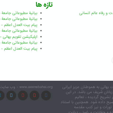
تازه ها
ت و رفاه عالم انسانی
بیانیۀ مطبوعاتی جامعۀ جهانی ب
بیانیۀ مطبوعاتی جامعۀ جهانی بهائ
پیام بیت العدل اعظم - رضوان ۲۰۲۶ میلاد
بیانیۀ مطبوعاتی جامعۀ جهانی بهائ
اپلیکیشن تقویم بهائی - ۱۸۳ بدی
بیانیۀ مطبوعاتی جامعۀ جهانی بها
پیام بیت العدل اعظم - ۸ اسفند ۱۴۰۴
 بهائی به هموطنان عزیز ایرانی
www.aeenebahai.org - وب سایت معرفی آئین بهائی به زبان فارسی
زبانان شریف می باشد. در این
تشریح گردیده ، تعالیم
یح داده شود. همچنین با استناد
تورات و نیز کتب مقدسه
ه و حقانیّت و راستی دیانت