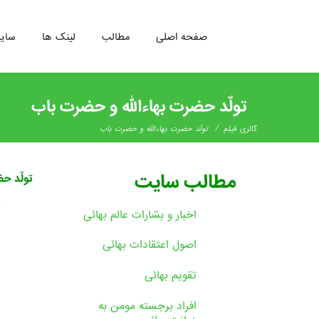
صفحه اصلی
مطالب
لینک ها
سای
رفتن
به
تولّد حضرت بهاءالله و حضرت باب
محتوای
اصلی
/
گالری فیلم
تولّد حضرت بهاءالله و حضرت باب
مطالب سایت
تولّد ح
ب
اخبار و بشارات عالم بهائى
اصول اعتقادات بهائی
تقویم بهائی
افراد برجسته مومن به