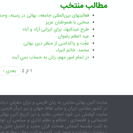
مطالب منتخب
فعالیتهای بین‌المللی جامعهء بهائی در زمینهء وحد
سخنی با هموطنان عزیز
طرحِ عبدالبهاء برایِ ایرانی آزاد و آباد
عید اعظم رضوان
عفّت و پاکدامنی از منظر دین بهائی
محمد: خاتم انبیاء
در تمام امور مهم،‌ زنان به حساب نمي آيند
1 از 2
بعدی ›
سایت آئین بهائی سایتی به زبان فارسی و برای معرفی دیانت
در کشور مقدّس ایران و سایر نقاط جهان و نیز دیگر فارسی 
سایت کوشش می شود اساس عقاید و نیز تاریخ آئین بهائی 
اجتماعی و اقتصادی ، احکام و نظام اداری و سیاسی آن توض
به کتب مقدسه آسمانی همانند قرآن مجید و انجیل جلیل و 
زردشتیان بشارات و وعود این کتب به آئین بهائی مطرح شد