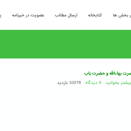
ر بخش ها
کتابخانه
ارسال مطالب
عضویت در خبرنامه
پ
ضرت بهاءالله و حضرت باب
یشتر بخوانید
9 دیدگاه
درباره
33078 بازدید
تولّد
حضرت
بهاءالله
و
حضرت
باب