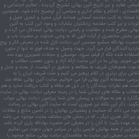
اساس عقاید و نیز تاریخ آئین بهائی تشریح گردیده ، تعالیم اجتماعی و
اقتصادی ، احکام و نظام اداری و سیاسی آن توضیح داده شود. همچنین
با استناد به کتب مقدسه آسمانی همانند قرآن مجید و انجیل جلیل و
تورات و نیز کتب مقدسه زردشتیان بشارات و وعود این کتب به آئین
بهائی مطرح شده و حقانیّت و راستی دیانت بهائی استدلال می گردد و
نیز بخش مختصری از آیات الهی که به وحی خداوند بر حضرت باب و
حضرت بهاءالله مبشرو موسس این دیانت نازل شده در معرض فکر و روح
بازدیدکنندگان قرار می گیرد. جهت وصول به هدف فوق نه تنها از متون
استفاده شده بلکه از فیلم، سرود، موسیقی و مجلات تصویری بهره مند
می شویم. روش ما در این سایت ارائه آزاد و بدون تعصب مطالب و
دعوت هموطنان شریف به مطالعه و تحقیق در آنهاست. از بحث و جدل و
تلاش برای برتری در کلام پرهیز می کنیم و ملّت شریف ایران را به
بررسی منصفانه آئین بهائی فرا می خوانیم. سایت آئین بهائی علاقه مند
است هم نظرات بینندگان را در ذیل هر مقاله و کتاب دریافت نماید و هم
مطالب و مقاله های ارسالی شما را در زمینه معرفی دیانت بهائی در سایت
بگذارد و هم به سوالات و پرسش های شما پیرامون دیانت بهائی جواب
بگوید. ذکر این نکته نیز ضروری است که سایت آئین بهائی در رسالت
خود می داند که حمایت و پشتیبانی بهائیان را در تامین منابع و مقالات
و نیز آثار هنری دیگر ـ که در بخش های مختلف سایت موجود می باشد
ـ به عهده بگیرد تا آنان را در معرفی امر حضرت بهاءالله یاری کرده باشد
بنابراین از همه بهائیان فارسی زبان در سراسر جهان دعوت می نمائیم
علاوه بر معرفی این سایت به علاقمندان دیانت بهائی، منابع موجود را