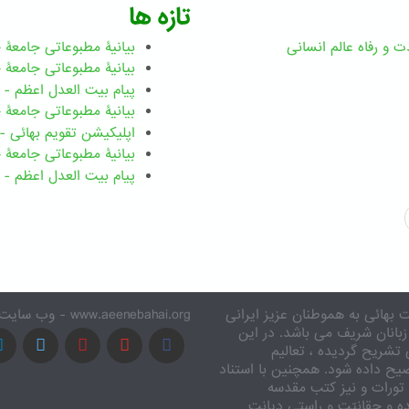
تازه ها
ت و رفاه عالم انسانی
بیانیۀ مطبوعاتی جامعۀ جهانی ب
بیانیۀ مطبوعاتی جامعۀ جهانی بهائ
پیام بیت العدل اعظم - رضوان ۲۰۲۶ میلاد
بیانیۀ مطبوعاتی جامعۀ جهانی بهائ
اپلیکیشن تقویم بهائی - ۱۸۳ بدی
بیانیۀ مطبوعاتی جامعۀ جهانی بها
پیام بیت العدل اعظم - ۸ اسفند ۱۴۰۴
 بهائی به هموطنان عزیز ایرانی
www.aeenebahai.org - وب سایت معرفی آئین بهائی به زبان فارسی
زبانان شریف می باشد. در این
تشریح گردیده ، تعالیم
یح داده شود. همچنین با استناد
تورات و نیز کتب مقدسه
ه و حقانیّت و راستی دیانت