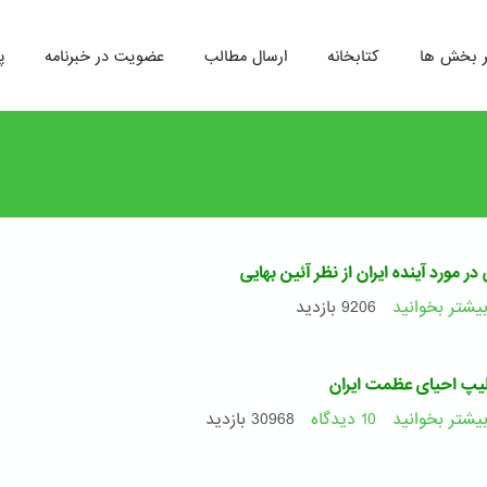
ر بخش ها
کتابخانه
ارسال مطالب
عضویت در خبرنامه
پ
در مورد آینده ایران از نظر آئین بهایی
یشتر بخوانید
درباره
9206 بازدید
ویدئویی
در
مورد
لیپ احیای عظمت ایران
آینده
ایران
یشتر بخوانید
10 دیدگاه
درباره
30968 بازدید
از
ویدئو
نظر
کلیپ
آئین
احیای