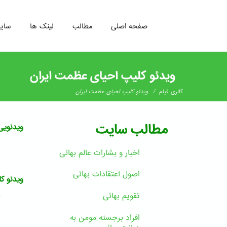
صفحه اصلی
مطالب
لینک ها
سای
رفتن
به
ویدئو کلیپ احیای عظمت ایران
محتوای
اصلی
/
گالری فیلم
ویدئو کلیپ احیای عظمت ایران
مطالب سایت
ویدئویی 
ب
اخبار و بشارات عالم بهائى
اصول اعتقادات بهائی
ویدئو ک
ب
تقویم بهائی
افراد برجسته مومن به