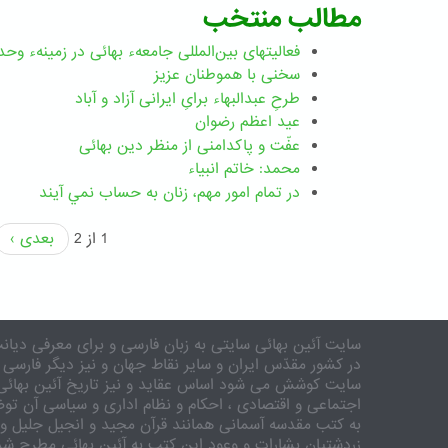
مطالب منتخب
فعالیتهای بین‌المللی جامعهء بهائی در زمینهء وحد
سخنی با هموطنان عزیز
طرحِ عبدالبهاء برایِ ایرانی آزاد و آباد
عید اعظم رضوان
عفّت و پاکدامنی از منظر دین بهائی
محمد: خاتم انبیاء
در تمام امور مهم،‌ زنان به حساب نمي آيند
1 از 2
بعدی ›
سایت آئین بهائی سایتی به زبان فارسی و برای معرفی دیانت
در کشور مقدّس ایران و سایر نقاط جهان و نیز دیگر فارسی 
سایت کوشش می شود اساس عقاید و نیز تاریخ آئین بهائی 
اجتماعی و اقتصادی ، احکام و نظام اداری و سیاسی آن توض
به کتب مقدسه آسمانی همانند قرآن مجید و انجیل جلیل و 
زردشتیان بشارات و وعود این کتب به آئین بهائی مطرح شد