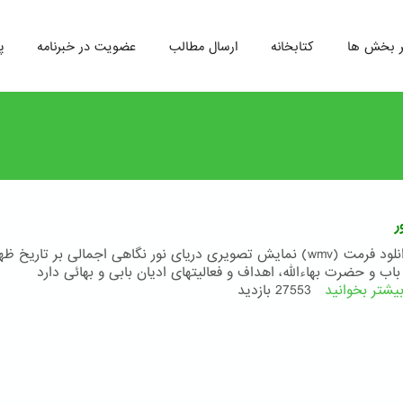
ر بخش ها
کتابخانه
ارسال مطالب
عضویت در خبرنامه
پ
ر
لینک دانلود فرمت (wmv) نمایش تصویری دریای نور نگاهی اجمالی بر تاریخ ظه
ب و حضرت بهاءالله، اهداف و فعالیتهای ادیان بابی و بهائی دارد
یشتر بخوانید
درباره
27553 بازدید
دریای
نور