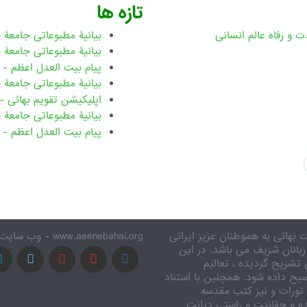
تازه ها
ت و رفاه عالم انسانی
بیانیۀ مطبوعاتی جامعۀ جهانی ب
بیانیۀ مطبوعاتی جامعۀ جهانی بهائ
پیام بیت العدل اعظم - رضوان ۲۰۲۶ میلاد
بیانیۀ مطبوعاتی جامعۀ جهانی بهائ
اپلیکیشن تقویم بهائی - ۱۸۳ بدی
بیانیۀ مطبوعاتی جامعۀ جهانی بها
پیام بیت العدل اعظم - ۸ اسفند ۱۴۰۴
 بهائی به هموطنان عزیز ایرانی
www.aeenebahai.org - وب سایت معرفی آئین بهائی به زبان فارسی
زبانان شریف می باشد. در این
تشریح گردیده ، تعالیم
یح داده شود. همچنین با استناد
تورات و نیز کتب مقدسه
ه و حقانیّت و راستی دیانت