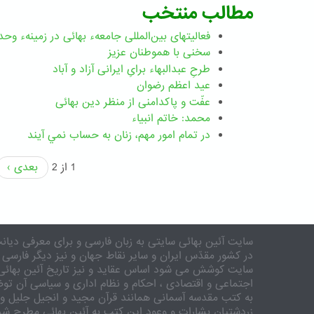
مطالب منتخب
فعالیتهای بین‌المللی جامعهء بهائی در زمینهء وحد
سخنی با هموطنان عزیز
طرحِ عبدالبهاء برایِ ایرانی آزاد و آباد
عید اعظم رضوان
عفّت و پاکدامنی از منظر دین بهائی
محمد: خاتم انبیاء
در تمام امور مهم،‌ زنان به حساب نمي آيند
1 از 2
بعدی ›
سایت آئین بهائی سایتی به زبان فارسی و برای معرفی دیانت
در کشور مقدّس ایران و سایر نقاط جهان و نیز دیگر فارسی 
سایت کوشش می شود اساس عقاید و نیز تاریخ آئین بهائی 
اجتماعی و اقتصادی ، احکام و نظام اداری و سیاسی آن توض
به کتب مقدسه آسمانی همانند قرآن مجید و انجیل جلیل و 
زردشتیان بشارات و وعود این کتب به آئین بهائی مطرح شد