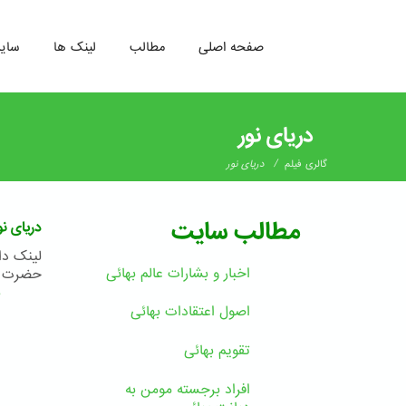
صفحه اصلی
مطالب
لینک ها
سای
رفتن
به
دریای نور
محتوای
اصلی
/
گالری فیلم
دریای نور
مطالب سایت
دریای نو
اخبار و بشارات عالم بهائى
حضرت با
ب
اصول اعتقادات بهائی
تقویم بهائی
افراد برجسته مومن به