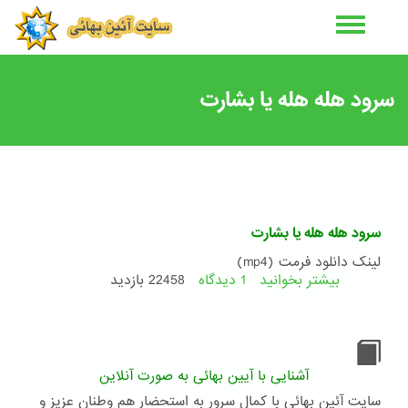
رفتن
به
محتوای
اصلی
سرود هله هله یا بشارت
سرود هله هله یا بشارت
لینک دانلود فرمت (mp4)
بیشتر بخوانید
1 دیدگاه
درباره
22458 بازدید
سرود
هله
هله
یا
بشارت
آشنایی با آیین بهائی به صورت آنلاین
سایت آئین بهائی با کمال سرور به استحضار هم وطنان عزیز و