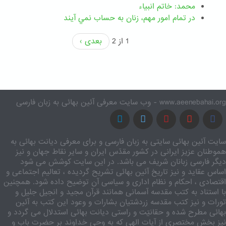
محمد: خاتم انبیاء
در تمام امور مهم،‌ زنان به حساب نمي آيند
1 از 2
بعدی ›
www.aeenebahai.org - وب سایت معرفی آئین بهائی به زبان فارسی
سایت آئین بهائی سایتی به زبان فارسی و برای معرفی دیانت بهائی به
هموطنان عزیز ایرانی در کشور مقدّس ایران و سایر نقاط جهان و نیز
دیگر فارسی زبانان شریف می باشد. در این سایت کوشش می شود
اساس عقاید و نیز تاریخ آئین بهائی تشریح گردیده ، تعالیم اجتماعی و
اقتصادی ، احکام و نظام اداری و سیاسی آن توضیح داده شود. همچنین
با استناد به کتب مقدسه آسمانی همانند قرآن مجید و انجیل جلیل و
تورات و نیز کتب مقدسه زردشتیان بشارات و وعود این کتب به آئین
بهائی مطرح شده و حقانیّت و راستی دیانت بهائی استدلال می گردد و
نیز بخش مختصری از آیات الهی که به وحی خداوند بر حضرت باب و